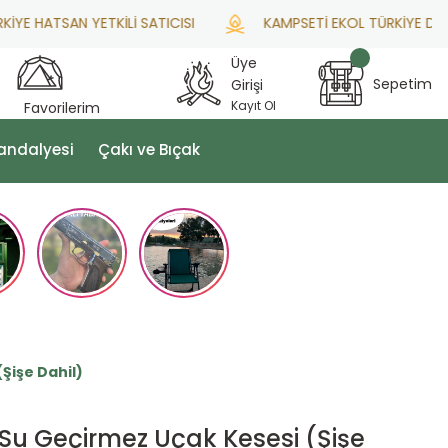
HATSAN YETKİLİ SATICISI
KAMPSETİ EKOL TÜRKİYE DİSTRİ
Üye
Sepetim
Girişi
Kayıt Ol
Favorilerim
andalyesi
Çakı ve Bıçak
Şişe Dahil)
 Su Geçirmez Uçak Kesesi (Şişe