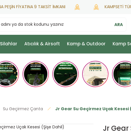
ŞİN FİYATINA 9 TAKSİT İMKANI
KAMPSETİ TÜRKİYE 
ARA
 Silahlar
Atıcılık & Airsoft
Kamp & Outdoor
Kamp S
Su Geçirmez Çanta
Jr Gear Su Geçirmez Uçak Kesesi (
Jr Gear