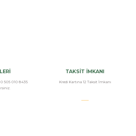
LERİ
TAKSİT İMKANI
a 0 505 010 8435
Kredi Kartına 12 Taksit İmkanı
siniz.