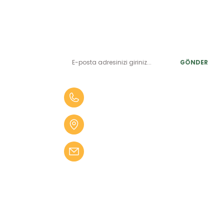
E-BÜLTEN ABONELİK
LER
Yeniliklerden ve benzersiz fırsatlardan önce siz haberdar
olun.
r
GÖNDER
alar
er
0 (505) 010 84 35
alar
Aydın Mah. 4275 Sok. No:2 A
fekler
Karabağlar İZMİR
 Tüfekler
bilgi@kampseti.com
abancalar
fekler