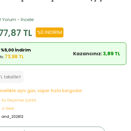
0 Yorum - İncele
77,87 TL
%0 İNDIRIM
 %5,00 İndirim
Kazancınız:
3,89 TL
73,98 TL
tı:
L taksitle!!
genellikle aynı gün, süper hızla kargoda!
Su Geçirmez Çanta
Jr Gear
and_202812