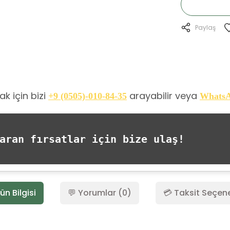
Paylaş
k için bizi
arayabilir veya
+9 (0505)-010-84-35
Whats
ran fırsatlar için bize ulaş!
ün Bilgisi
💬 Yorumlar (0)
💳 Taksit Seçene