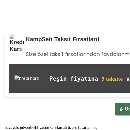
KampSeti Taksit Fırsatları!
Size özel taksit fırsatlarından faydalanma
Peşin fiyatına
va
9 taksite
📝 Ür
havayolu güvenlik ihtiyacını karşılamak üzere tasarlanmış