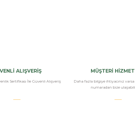
Bu ürüne ilk yorumu siz yapın!
Yorum Yaz
VENLİ ALIŞVERİŞ
MÜŞTERİ HİZMET
nlik Sertifikası İle Güvenli Alışveriş
Daha fazla bilgiye ihtiyacınız vars
numaradan bize ulaşabilir