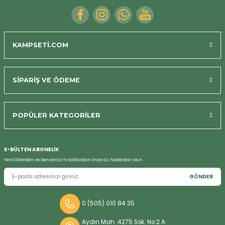
KAMPSETİ.COM
SİPARİŞ VE ÖDEME
POPÜLER KATEGORİLER
Bizi Arayın
E-BÜLTEN ABONELİK
Yeniliklerden ve benzersiz fırsatlardan önce siz haberdar olun.
GÖNDER
0 (505) 010 84 35
Aydın Mah. 4275 Sok. No:2 A