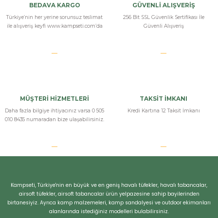
BEDAVA KARGO
GÜVENLİ ALIŞVERİŞ
Türkiye’nin her yerine sorunsuz teslimat
256 Bit SSL Güvenlik Sertifikası İle
ile alışveriş keyfi www.kampseti.com’da
Güvenli Alışveriş
MÜŞTERİ HİZMETLERİ
TAKSİT İMKANI
Daha fazla bilgiye ihtiyacınız varsa 0 505
Kredi Kartına 12 Taksit İmkanı
010 8435 numaradan bize ulaşabilirsiniz.
Kampseti, Türkiye'nin en büyük ve en geniş havalı tüfekler, havalı tabancalar,
airsoft tüfekler, airsoft tabancalar ürün yelpazesine sahip bayilerinden
birtanesiyiz. Ayrıca kamp malzemeleri, kamp sandalyesi ve outdoor ekimanları
alanlarında istediğiniz modelleri bulabilirsiniz.