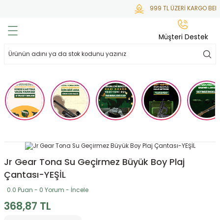
999 TL ÜZERİ KARGO BEDA
Geri Dön
Geri Dön
Geri Dön
Geri Dön
Geri Dön
Müşteri Destek
lar
hlar
irsoft
tdoor
ak
 Gas
alar
alar
/ BBs
çaklar
ekler
i
Tüfekler
rı
esuarları
bancalar
ksesuarı
i
ları
letleri
Jr Gear Tona Su Geçirmez Büyük Boy Plaj
Çantası-YEŞİL
ekler
lar
a
0.0 Puan - 0 Yorum - İncele
368,87 TL
ekler
 Temizlik
abılar