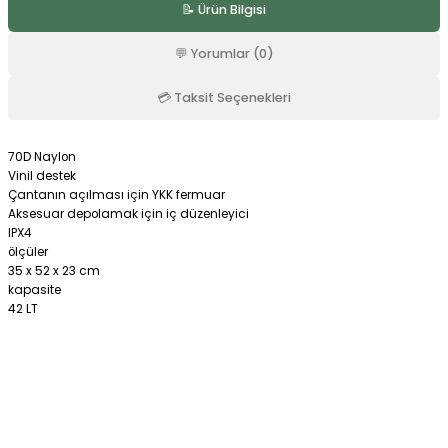
📝 Ürün Bilgisi
r
💬 Yorumlar (0)
💳 Taksit Seçenekleri
70D Naylon
Vinil destek
Çantanın açılması için YKK fermuar
Aksesuar depolamak için iç düzenleyici
IPX4
ölçüler
35 x 52 x 23 cm
kapasite
42 LT
Bu ürüne ilk yorumu siz yapın!
Yorum Yaz