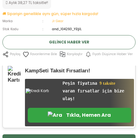
Aylık 38,27 TL taksitle!!
ksesuarları
e, Tabure
🚚 Siparişin genellikle aynı gün, süper hızla kargoda!
Marka
Jr Gear
a Mermisi
Stok Kodu
and_104293_YEŞİL
ermisi
rları
GELINCE HABER VER
uk
Karşılaştır
Fiyatı Düşünce Haber Ver
Paylaş
KampSeti Taksit Fırsatları!
Peşin fiyatına
9 taksite
varan fırsatlar için bize
a
uk
ulaş!
calar
Tıkla, Hemen Ara