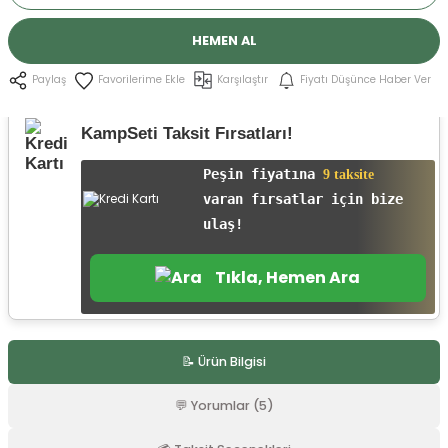
r
HEMEN AL
Karşılaştır
Fiyatı Düşünce Haber Ver
Paylaş
KampSeti Taksit Fırsatları!
Peşin fiyatına
9 taksite
varan fırsatlar için bize
ulaş!
Tıkla, Hemen Ara
📝 Ürün Bilgisi
💬 Yorumlar (5)