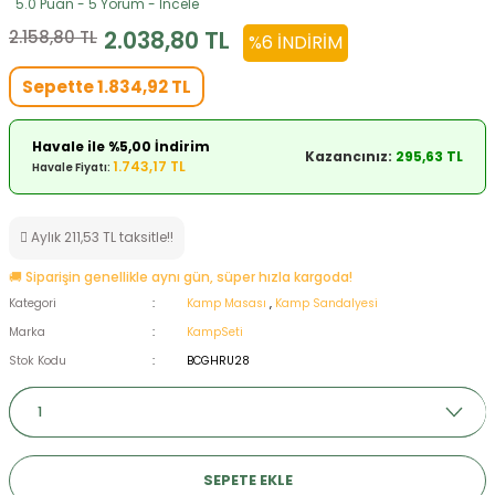
5.0 Puan - 5 Yorum - İncele
ksesuarları
e, Tabure
2.038,80 TL
2.158,80 TL
%6 İNDIRIM
a Mermisi
Sepette 1.834,92 TL
ermisi
rları
Havale ile %5,00 İndirim
Kazancınız:
295,63 TL
1.743,17 TL
Havale Fiyatı:
uk
Aylık 211,53 TL taksitle!!
🚚 Siparişin genellikle aynı gün, süper hızla kargoda!
Kategori
Kamp Masası
,
Kamp Sandalyesi
Marka
KampSeti
a
uk
Stok Kodu
BCGHRU28
calar
SEPETE EKLE