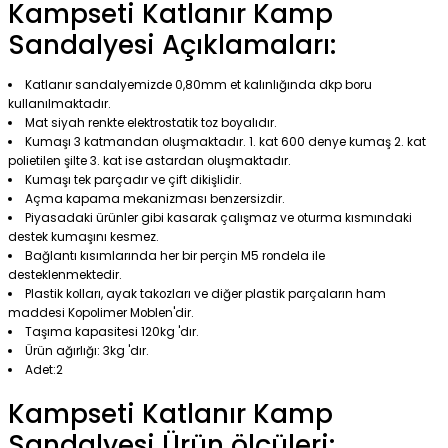
Kampseti Katlanır Kamp
Sandalyesi Açıklamaları:
Katlanır sandalyemizde 0,80mm et kalınlığında dkp boru
kullanılmaktadır.
Mat siyah renkte elektrostatik toz boyalıdır.
Kumaşı 3 katmandan oluşmaktadır. 1. kat 600 denye kumaş 2. kat
polietilen şilte 3. kat ise astardan oluşmaktadır.
Kumaşı tek parçadır ve çift dikişlidir.
Açma kapama mekanizması benzersizdir.
Piyasadaki ürünler gibi kasarak çalışmaz ve oturma kısmındaki
destek kumaşını kesmez.
Bağlantı kısımlarında her bir perçin M5 rondela ile
desteklenmektedir.
Plastik kolları, ayak takozları ve diğer plastik parçaların ham
maddesi Kopolimer Moblen'dir.
Taşıma kapasitesi 120kg 'dır.
Ürün ağırlığı: 3kg 'dır.
Adet:2
Kampseti Katlanır Kamp
Sandalyesi Ürün ölçüleri: