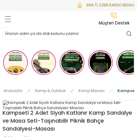
999 TL ÜZERİ KARGO BEDAVA
Geri Dön
Geri Dön
Geri Dön
Geri Dön
Geri Dön
Müşteri Destek
lar
hlar
irsoft
tdoor
ak
 Gas
alar
alar
/ BBs
çaklar
ekler
i
Tüfekler
rı
esuarları
Anasayfa
Kamp & Outdoor
Kamp Masası
Kampseti 
bancalar
ksesuarı
i
ları
letleri
Kampseti 2 Adet Siyah Katlanır Kamp Sandalye
ekler
lar
a
ve Masa Seti-Taşınabilir Piknik Bahçe
Sandalyesi-Masası
ekler
 Temizlik
abılar