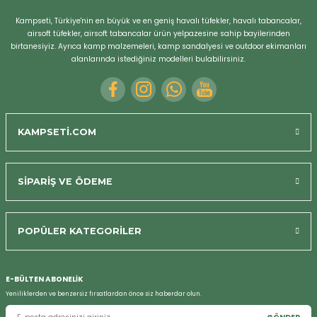
Kampseti, Türkiye'nin en büyük ve en geniş havalı tüfekler, havalı tabancalar,
kamp ve piknik için uygun
airsoft tüfekler, airsoft tabancalar ürün yelpazesine sahip bayilerinden
Bizi Arayın
birtanesiyiz. Ayrıca kamp malzemeleri, kamp sandalyesi ve outdoor ekimanları
Kamp ve piknik için harika bir set! Sandalyelerin rahatlığı ve masa
alanlarında istediğiniz modelleri bulabilirsiniz.
setinin taşınabilirliği sayesinde her türlü dış mekan aktivitesinde çok
kullanışlı.
M... D... | 23/12/2024
KAMPSETİ.COM
mükemmel
Mükemmel taşınabilirlik ve konfor! Siyah renk şık ve her ortama uyum
SİPARİŞ VE ÖDEME
sağlıyor, sandalyeler rahat ve masa oldukça pratik.
M... D... | 23/12/2024
POPÜLER KATEGORİLER
Yorum Yaz
E-BÜLTEN ABONELİK
Yeniliklerden ve benzersiz fırsatlardan önce siz haberdar olun.