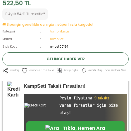
522,50 TL
ksesuarları
e, Tabure
Aylık 54,21 TL taksitle!!
a Mermisi
🚚 Siparişin genellikle aynı gün, süper hızla kargoda!
Kategori
Kamp Masası
ermisi
rları
Marka
KampSeti
Stok Kodu
kmpst00154
uk
GELINCE HABER VER
Karşılaştır
Fiyatı Düşünce Haber Ver
Paylaş
KampSeti Taksit Fırsatları!
a
uk
Peşin fiyatına
9 taksite
varan fırsatlar için bize
calar
ulaş!
Tıkla, Hemen Ara