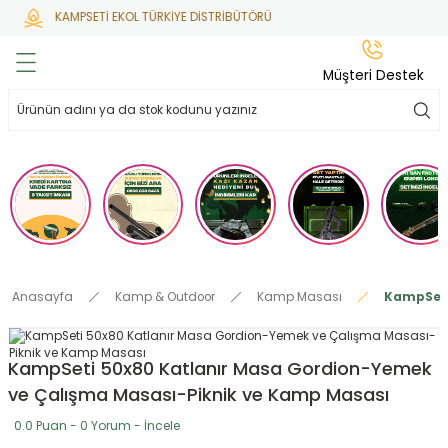
KAMPSETİ EKOL TÜRKİYE DİSTRİBÜTÖRÜ
Geri Dön
Geri Dön
Geri Dön
Geri Dön
Geri Dön
Müşteri Destek
lar
hlar
irsoft
tdoor
ak
 Gas
alar
alar
/ BBs
çaklar
ekler
i
Tüfekler
rı
esuarları
Anasayfa
Kamp & Outdoor
Kamp Masası
KampSeti
bancalar
ksesuarı
i
ları
letleri
KampSeti 50x80 Katlanır Masa Gordion-Yemek
ekler
lar
a
ve Çalışma Masası-Piknik ve Kamp Masası
ekler
 Temizlik
abılar
0.0 Puan - 0 Yorum - İncele