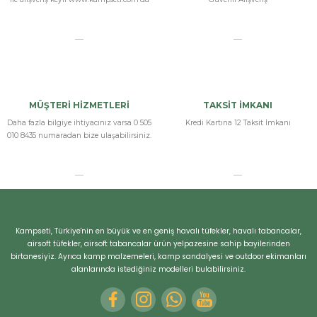
MÜŞTERİ HİZMETLERİ
TAKSİT İMKANI
Daha fazla bilgiye ihtiyacınız varsa 0 505
Kredi Kartına 12 Taksit İmkanı
010 8435 numaradan bize ulaşabilirsiniz.
Kampseti, Türkiye'nin en büyük ve en geniş havalı tüfekler, havalı tabancalar,
airsoft tüfekler, airsoft tabancalar ürün yelpazesine sahip bayilerinden
birtanesiyiz. Ayrıca kamp malzemeleri, kamp sandalyesi ve outdoor ekimanları
alanlarında istediğiniz modelleri bulabilirsiniz.