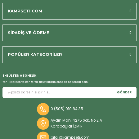
KAMPSETİ.COM
SİPARİŞ VE ÖDEME
Bizi Arayın
POPÜLER KATEGORİLER
E-BÜLTEN ABONELİK
Yeniliklerden ve benzersiz fırsatlardan önce siz haberdar olun.
GÖNDER
0 (505) 010 84 35
Aydın Mah. 4275 Sok. No:2 A
Karabağlar İZMİR
bilgi@kampseti.com