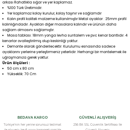
arkası Rahatlıkla sığar ve yer kaplamaz.
%100 Türk Üretimidir.
Yer kaplamaz kolay kurulur, kolay taşınır ve sağlamdır
Kalın profil kaliteli malzeme kullanılmıştır Metal ayaklar : 25mm profil
kalınlığındadır. Ayakları diğer masalara kalındır ve ürünün daha
sağlam olmasını sağlamıştır.
Masa tablası: 18mm yonga levha suntalem ve pvc kenar bantlıdır. 4
kenarlar ovalleştirilmiş olup keskinliği yoktur.
Demonte olarak gönderilecektir. Kurulumu esnasında sadece
ayaklarını yerlerine yerleştirmeniz yeterlidir. Herhangi bir montelemek ile
uğraşmanıza gerek yoktur.
Ürün ölçüleri :
50 cm x 80 cm
Yükseklik: 70 Cm
Bu ürüne ilk yorumu siz yapın!
Yorum Yaz
BEDAVA KARGO
GÜVENLİ ALIŞVERİŞ
Türkiye’nin her yerine sorunsuz teslimat
256 Bit SSL Güvenlik Sertifikası İle
ile alışveriş keyfi www.kampseti.com’da
Güvenli Alışveriş