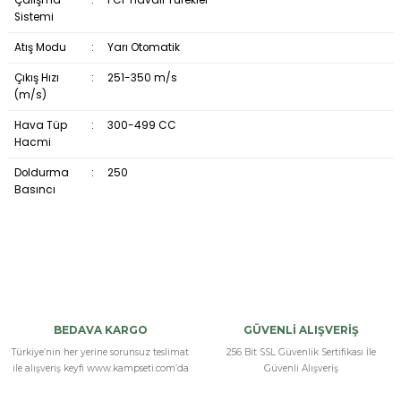
Sistemi
Atış Modu
:
Yarı Otomatik
Çıkış Hızı
:
251-350 m/s
(m/s)
Hava Tüp
:
300-499 CC
Hacmi
Doldurma
:
250
Basıncı
ağaç kalitesi
diğer ağaç gövdeleri bırakın bunun gövdesi çok güzelmiş bende diğer
BEDAVA KARGO
GÜVENLİ ALIŞVERİŞ
modeller markalarda var bunda farklı birşey kullanmışlar aşırı kaliteli
Türkiye’nin her yerine sorunsuz teslimat
256 Bit SSL Güvenlik Sertifikası İle
olmuş
ile alışveriş keyfi www.kampseti.com’da
Güvenli Alışveriş
v... k... | 18/05/2025