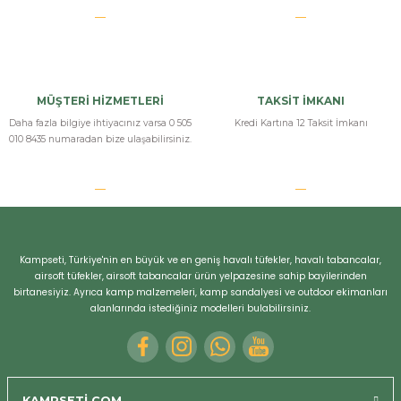
Niksan Ozark TW Ağaç PCP Havalı Tüfek
niksan marka tüfeklerdeki ağaç kabzalara bayılıyorum gerçekten çok
güzel yapıyor niksan bu ağaç kabza işini
MÜŞTERİ HİZMETLERİ
TAKSİT İMKANI
b... b... | 24/03/2025
Daha fazla bilgiye ihtiyacınız varsa 0 505
Kredi Kartına 12 Taksit İmkanı
010 8435 numaradan bize ulaşabilirsiniz.
Yorum Yaz
Kampseti, Türkiye'nin en büyük ve en geniş havalı tüfekler, havalı tabancalar,
airsoft tüfekler, airsoft tabancalar ürün yelpazesine sahip bayilerinden
birtanesiyiz. Ayrıca kamp malzemeleri, kamp sandalyesi ve outdoor ekimanları
alanlarında istediğiniz modelleri bulabilirsiniz.
KAMPSETİ.COM