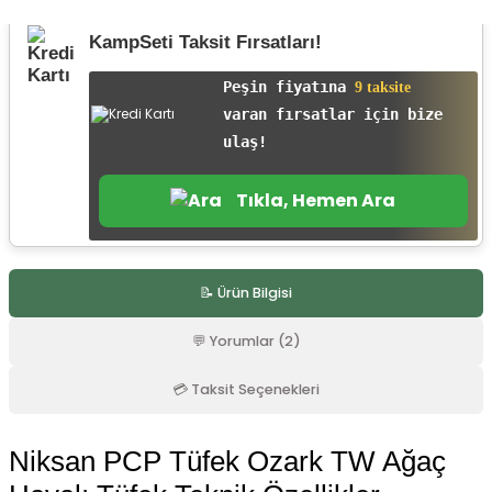
r
KampSeti Taksit Fırsatları!
Peşin fiyatına
9 taksite
varan fırsatlar için bize
ulaş!
Tıkla, Hemen Ara
📝 Ürün Bilgisi
💬 Yorumlar (2)
💳 Taksit Seçenekleri
Niksan PCP Tüfek Ozark TW Ağaç