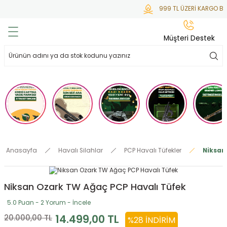
999 TL ÜZERİ KARGO BED
Geri Dön
Geri Dön
Geri Dön
Geri Dön
Geri Dön
Müşteri Destek
lar
hlar
irsoft
tdoor
ak
 Gas
alar
alar
/ BBs
çaklar
ekler
i
Tüfekler
rı
esuarları
Anasayfa
Havalı Silahlar
PCP Havalı Tüfekler
Niksan
bancalar
ksesuarı
i
ları
letleri
Niksan Ozark TW Ağaç PCP Havalı Tüfek
ekler
lar
a
5.0 Puan - 2 Yorum - İncele
ekler
 Temizlik
abılar
14.499,00 TL
20.000,00 TL
%28 İNDIRIM