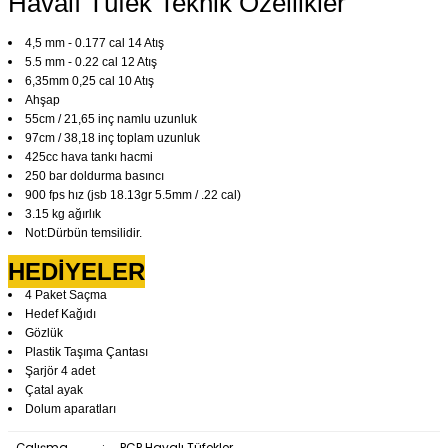
Havalı Tüfek Teknik Özellikler
4,5 mm - 0.177 cal 14 Atış
5.5 mm - 0.22 cal 12 Atış
6,35mm 0,25 cal 10 Atış
Ahşap
55cm / 21,65 inç namlu uzunluk
97cm / 38,18 inç toplam uzunluk
425cc hava tankı hacmi
250 bar doldurma basıncı
900 fps hız (jsb 18.13gr 5.5mm / .22 cal)
3.15 kg ağırlık
Not:Dürbün temsilidir.
HEDİYELER
4 Paket Saçma
Hedef Kağıdı
Gözlük
Plastik Taşıma Çantası
Şarjör 4 adet
Çatal ayak
Dolum aparatları
Çalışma
:
PCP Havalı Tüfekler