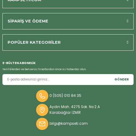
Bizi Arayın
SİPARİŞ VE ÖDEME
POPÜLER KATEGORİLER
E-BÜLTEN ABONELİK
Yeniliklerden ve benzersiz fırsatlardan önce siz haberdar olun.
GÖNDER
0 (505) 010 84 35
Aydın Mah. 4275 Sok. No:2 A
Karabağlar İZMİR
bilgi@kampseti.com