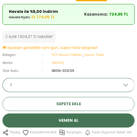
ksesuarları
e, Tabure
Havale ile %5,00 İndirim
Kazancınız:
724,95 TL
13.774,05 TL
Havale Fiyatı:
a Mermisi
Aylık 1.504,27 TL taksitle!!
ermisi
rları
🚚 Siparişin genellikle aynı gün, süper hızla kargoda!
uk
Kategori
PCP Havalı Tüfekler
,
Havalı Tüfek
Marka
NİKSAN
Stok Kodu
NKSN-3021.55
a
uk
SEPETE EKLE
calar
HEMEN AL
Karşılaştır
Fiyatı Düşünce Haber Ver
Paylaş