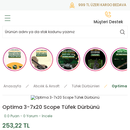
999 TL ÜZERİ KARGO BEDAVA
Geri Dön
Geri Dön
Geri Dön
Geri Dön
Geri Dön
Müşteri Destek
lar
hlar
irsoft
tdoor
ak
 Gas
alar
alar
/ BBs
çaklar
ekler
i
Tüfekler
rı
esuarları
Anasayfa
Atıcılık & Airsoft
Tüfek Dürbünleri
Optima 3
bancalar
ksesuarı
i
ları
letleri
Optima 3-7x20 Scope Tüfek Dürbünü
ekler
Aleti
a
0.0 Puan - 0 Yorum - İncele
ekler
lar
 Temizlik
abılar
253,22 TL