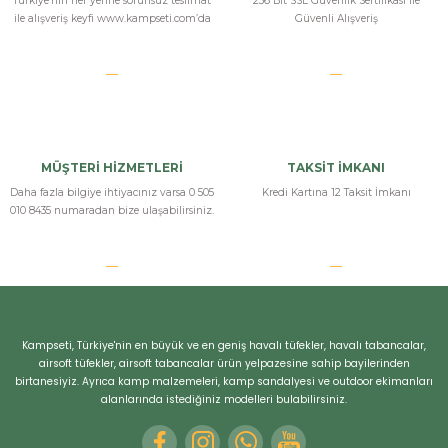
Türkiye’nin her yerine sorunsuz teslimat
256 Bit SSL Güvenlik Sertifikası İle
ile alışveriş keyfi www.kampseti.com’da
Güvenli Alışveriş
MÜŞTERİ HİZMETLERİ
TAKSİT İMKANI
Daha fazla bilgiye ihtiyacınız varsa 0 505
Kredi Kartına 12 Taksit İmkanı
010 8435 numaradan bize ulaşabilirsiniz.
Kampseti, Türkiye'nin en büyük ve en geniş havalı tüfekler, havalı tabancalar,
airsoft tüfekler, airsoft tabancalar ürün yelpazesine sahip bayilerinden
birtanesiyiz. Ayrıca kamp malzemeleri, kamp sandalyesi ve outdoor ekimanları
alanlarında istediğiniz modelleri bulabilirsiniz.