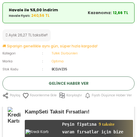
ksesuarları
e, Tabure
Havale ile %5,00 İndirim
Kazancınız:
12,66 TL
240,56 TL
Havale Fiyatı:
a Mermisi
Aylık 26,27 TL taksitle!!
ermisi
rları
🚚 Siparişin genellikle aynı gün, süper hızla kargoda!
uk
Kategori
Tüfek Dürbünleri
Marka
Optima
Stok Kodu
BCDJVZ35
GELINCE HABER VER
Karşılaştır
Fiyatı Düşünce Haber Ver
Paylaş
a
uk
KampSeti Taksit Fırsatları!
calar
Peşin fiyatına
9 taksite
varan fırsatlar için bize