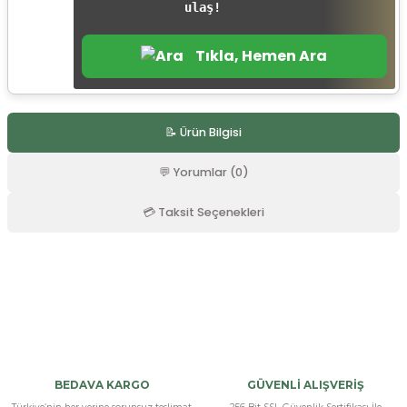
ulaş!
r
Tıkla, Hemen Ara
📝 Ürün Bilgisi
💬 Yorumlar (0)
💳 Taksit Seçenekleri
Bu ürüne ilk yorumu siz yapın!
Yorum Yaz
BEDAVA KARGO
GÜVENLİ ALIŞVERİŞ