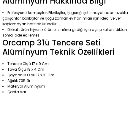
Alüminyum Hakkında Bilgi
Profesyonel kampçılar, Piknikçiler, işi gereği şehir hayatından uzakta
çalışanlar, balıkçılar ve çoğu zaman ev hanımları için ideal ve yer
kaplamayan hafif bir üründür.
Dikkat : Ürün hijyenik ürünler sınıfına girdiği için açılıp kullanıldıktan
sonra iade edilemez
Orcamp 3'lü Tencere Seti
Alüminyum Teknik Özellikleri
Tencere Ölçü 17 x 9 Cm
Tava Ölçü 19 x 4 Cm
Çaydanlık Ölçü 17 x 10 Cm
Ağırlık 705 Gr
Materyal Alüminyum
Çanta Var
çok güzel