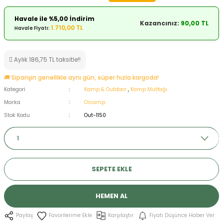
ksesuarları
e, Tabure
Havale ile %5,00 İndirim
Kazancınız:
90,00 TL
1.710,00 TL
Havale Fiyatı:
a Mermisi
Aylık 186,75 TL taksitle!!
ermisi
rları
🚚 Siparişin genellikle aynı gün, süper hızla kargoda!
uk
Kategori
Kamp & Outdoor
,
Kamp Mutfağı
Marka
Orcamp
Stok Kodu
Out-1150
a
uk
SEPETE EKLE
calar
HEMEN AL
Karşılaştır
Fiyatı Düşünce Haber Ver
Paylaş