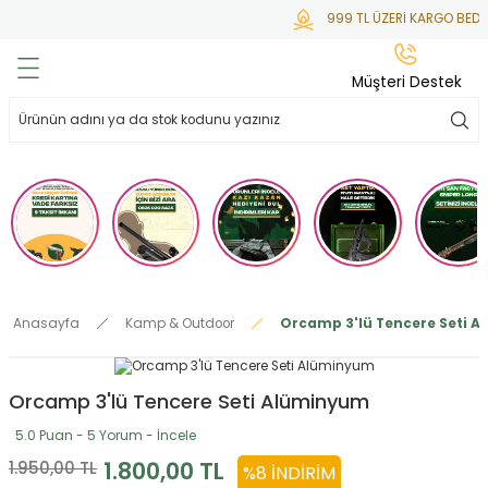
999 TL ÜZERİ KARGO BEDAV
Geri Dön
Geri Dön
Geri Dön
Geri Dön
Geri Dön
Müşteri Destek
lar
hlar
irsoft
tdoor
ak
 Gas
alar
alar
/ BBs
çaklar
ekler
i
Tüfekler
rı
esuarları
Anasayfa
Kamp & Outdoor
Orcamp 3'lü Tencere Seti 
bancalar
ksesuarı
i
ları
letleri
Orcamp 3'lü Tencere Seti Alüminyum
ekler
lar
a
5.0 Puan - 5 Yorum - İncele
ekler
 Temizlik
abılar
1.800,00 TL
1.950,00 TL
%8 İNDIRIM