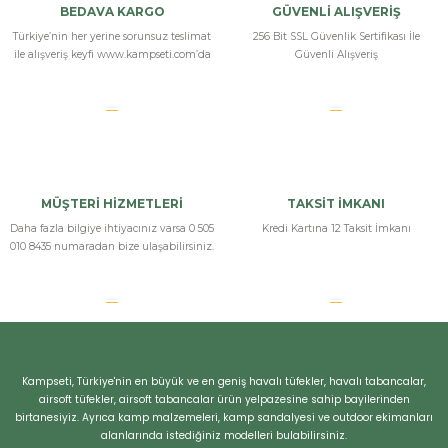
Orcamp 3'lü Tencere Seti, kamp ve doğa yürüyüşlerinde kullanmak için
BEDAVA KARGO
GÜVENLİ ALIŞVERİŞ
mükemmel. Hafifliği ve taşınabilirliği sayesinde kolayca
Türkiye’nin her yerine sorunsuz teslimat
256 Bit SSL Güvenlik Sertifikası İle
taşıyabiliyorum.
ile alışveriş keyfi www.kampseti.com’da
Güvenli Alışveriş
i... i... | 08/07/2024
Tüm kamp severlere tavsiye ederim.
Bu tencere seti, kamp yemeklerini çok daha keyifli hale getirdi. Farklı
boyutlardaki tencereler, farklı yemekler hazırlamak için mükemmel.
MÜŞTERİ HİZMETLERİ
TAKSİT İMKANI
i... i... | 08/07/2024
Daha fazla bilgiye ihtiyacınız varsa 0 505
Kredi Kartına 12 Taksit İmkanı
010 8435 numaradan bize ulaşabilirsiniz.
çok güzel
Orcamp 3'lü Tencere Seti, hem kalitesi hem de pratikliği ile beklentilerimi
fazlasıyla karşıladı. Tencerelerin tabanı ısıyı eşit şekilde dağıtıyor ve
yemekler çok daha hızlı pişiyor.
Kampseti, Türkiye'nin en büyük ve en geniş havalı tüfekler, havalı tabancalar,
i... i... | 08/07/2024
airsoft tüfekler, airsoft tabancalar ürün yelpazesine sahip bayilerinden
birtanesiyiz. Ayrıca kamp malzemeleri, kamp sandalyesi ve outdoor ekimanları
çok güzel
alanlarında istediğiniz modelleri bulabilirsiniz.