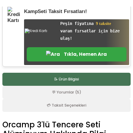
r
KampSeti Taksit Fırsatları!
Peşin fiyatına
9 taksite
varan fırsatlar için bize
ulaş!
Tıkla, Hemen Ara
📝 Ürün Bilgisi
💬 Yorumlar (5)
💳 Taksit Seçenekleri
Orcamp 3'lü Tencere Seti