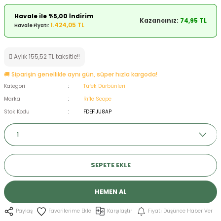
ksesuarları
e, Tabure
Havale ile %5,00 İndirim
Kazancınız:
74,95 TL
1.424,05 TL
Havale Fiyatı:
a Mermisi
Aylık 155,52 TL taksitle!!
ermisi
rları
🚚 Siparişin genellikle aynı gün, süper hızla kargoda!
uk
Kategori
Tüfek Dürbünleri
Marka
Rıfle Scope
Stok Kodu
FDEF1JU8AP
a
uk
SEPETE EKLE
calar
HEMEN AL
Karşılaştır
Fiyatı Düşünce Haber Ver
Paylaş