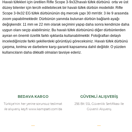
Havalı tüfekleri için üretilen Rifle Scope 3-9x32havalı tüfek dürbünü orta ve üst
düzey bilenler için tercih edilebilecek bir havalı tüfek dürbün modelidir. Rifle
Scope 3-9x32 EG tüfek dürbününün dış mercek çapı 30 mm'dir. 3 ile 9 arasında
zoom yapabilmektedir. Dürbünün yanında bulunan dürbün bağlantı ayağı
değişkendir. 11 mm ve 22 mm olarak seçimini yapıp daha sonra kendinize daha
uygun olanı seçip alabilirsiniz. Bu havalı tüfek dürbününü diğer dürbünlerden
ayıran en önemli özellik farklı ışıklarda kullanabilmektir. Fotoğrafları detaylı
incelediğinizde farklı şekillerdeki görüntüyü göreceksiniz. Havalı tüfek dürbünü
çarpma, kırılma ve darbelere karşı garanti kapsamına dahil değildir. O yüzden
kullanıcıların daha dikkatli olmaları tavsiye ederiz.
Bu ürüne ilk yorumu siz yapın!
Yorum Yaz
BEDAVA KARGO
GÜVENLİ ALIŞVERİŞ
Türkiye’nin her yerine sorunsuz teslimat
256 Bit SSL Güvenlik Sertifikası İle
ile alışveriş keyfi www.kampseti.com’da
Güvenli Alışveriş