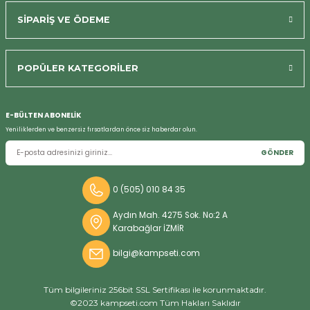
SİPARİŞ VE ÖDEME
Bizi Arayın
POPÜLER KATEGORİLER
E-BÜLTEN ABONELİK
Yeniliklerden ve benzersiz fırsatlardan önce siz haberdar olun.
GÖNDER
0 (505) 010 84 35
Aydın Mah. 4275 Sok. No:2 A
Karabağlar İZMİR
bilgi@kampseti.com
Tüm bilgileriniz 256bit SSL Sertifikası ile korunmaktadır.
©2023 kampseti.com Tüm Hakları Saklıdır