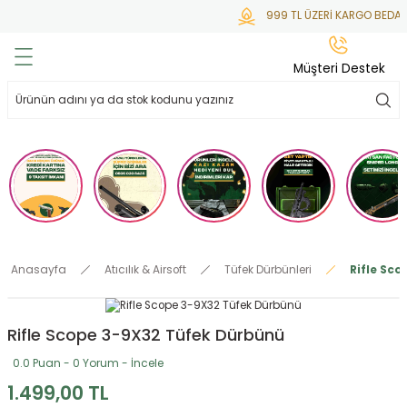
999 TL ÜZERİ KARGO BEDAVA
Geri Dön
Geri Dön
Geri Dön
Geri Dön
Geri Dön
Müşteri Destek
lar
hlar
irsoft
tdoor
ak
 Gas
alar
alar
/ BBs
çaklar
ekler
i
Tüfekler
rı
esuarları
Anasayfa
Atıcılık & Airsoft
Tüfek Dürbünleri
Rifle Sc
bancalar
ksesuarı
i
ları
letleri
Rifle Scope 3-9X32 Tüfek Dürbünü
ekler
lar
a
0.0 Puan - 0 Yorum - İncele
ekler
 Temizlik
abılar
1.499,00 TL