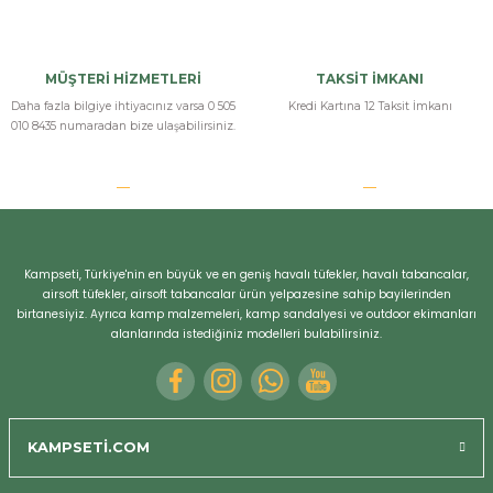
MÜŞTERİ HİZMETLERİ
TAKSİT İMKANI
Daha fazla bilgiye ihtiyacınız varsa 0 505
Kredi Kartına 12 Taksit İmkanı
010 8435 numaradan bize ulaşabilirsiniz.
Kampseti, Türkiye'nin en büyük ve en geniş havalı tüfekler, havalı tabancalar,
airsoft tüfekler, airsoft tabancalar ürün yelpazesine sahip bayilerinden
birtanesiyiz. Ayrıca kamp malzemeleri, kamp sandalyesi ve outdoor ekimanları
alanlarında istediğiniz modelleri bulabilirsiniz.
KAMPSETİ.COM