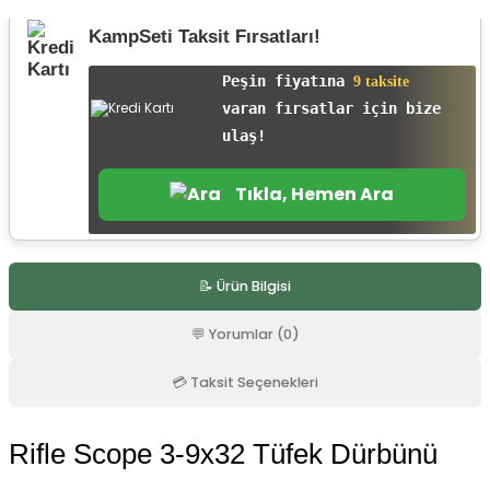
r
KampSeti Taksit Fırsatları!
Peşin fiyatına
9 taksite
varan fırsatlar için bize
ulaş!
Tıkla, Hemen Ara
📝 Ürün Bilgisi
💬 Yorumlar (0)
💳 Taksit Seçenekleri
Rifle Scope 3-9x32 Tüfek Dürbünü