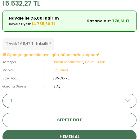
15.532,27 TL
ksesuarları
e, Tabure
Havale ile %5,00 İndirim
Kazancınız:
776,61 TL
a Mermisi
14.755,66 TL
Havale Fiyatı:
ermisi
rları
Aylık 1.611,47 TL taksitle!!
uk
🚚 Siparişin genellikle aynı gün, süper hızla kargoda!
Kategori
Havalı Tabancalar
,
Havalı Tüfek
Marka
Sig Sauer
Stok Kodu
SSMCX-RLT
Garanti Süresi
12 Ay
a
uk
calar
SEPETE EKLE
HEMEN AL