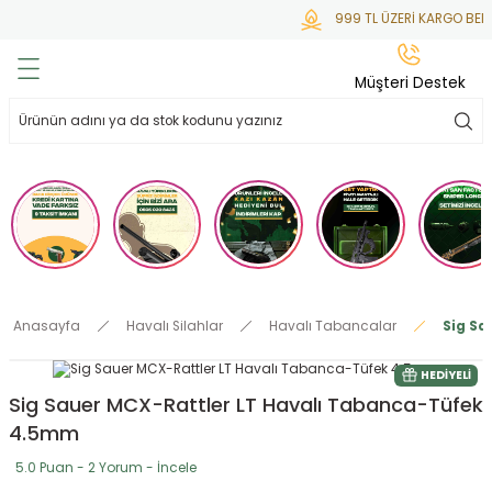
999 TL ÜZERİ KARGO BEDA
Geri Dön
Geri Dön
Geri Dön
Geri Dön
Geri Dön
Müşteri Destek
lar
hlar
irsoft
tdoor
ak
 Gas
alar
alar
/ BBs
çaklar
ekler
i
Tüfekler
rı
esuarları
Anasayfa
Havalı Silahlar
Havalı Tabancalar
Sig Sa
bancalar
ksesuarı
i
ları
letleri
HEDIYELI
Sig Sauer MCX-Rattler LT Havalı Tabanca-Tüfek
ekler
lar
a
4.5mm
ekler
 Temizlik
abılar
5.0 Puan - 2 Yorum - İncele