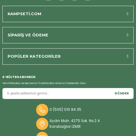
KAMPSETİ.COM
Bizi Arayın
SİPARİŞ VE ÖDEME
POPÜLER KATEGORİLER
E-BÜLTEN ABONELİK
Yeniliklerden ve benzersiz fırsatlardan önce siz haberdar olun.
GÖNDER
0 (505) 010 84 35
Aydın Mah. 4275 Sok. No:2 A
Karabağlar İZMİR