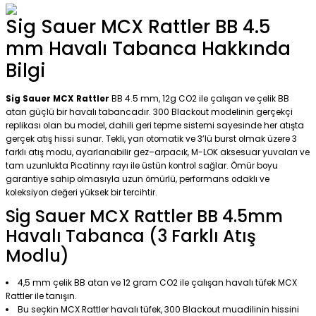
Sig Sauer MCX Rattler BB 4.5
mm Havalı Tabanca Hakkında
Bilgi
Sig Sauer MCX Rattler
BB 4.5 mm, 12g CO2 ile çalışan ve çelik BB
atan güçlü bir havalı tabancadır. 300 Blackout modelinin gerçekçi
replikası olan bu model, dahili geri tepme sistemi sayesinde her atışta
gerçek atış hissi sunar. Tekli, yarı otomatik ve 3’lü burst olmak üzere 3
farklı atış modu, ayarlanabilir gez–arpacık, M-LOK aksesuar yuvaları ve
tam uzunlukta Picatinny rayı ile üstün kontrol sağlar. Ömür boyu
garantiye sahip olmasıyla uzun ömürlü, performans odaklı ve
koleksiyon değeri yüksek bir tercihtir.
Sig Sauer MCX Rattler BB 4.5mm
Havalı Tabanca (3 Farklı Atış
Modlu)
4,5 mm çelik BB atan ve 12 gram CO2 ile çalışan havalı tüfek MCX
Rattler ile tanışın.
Bu seçkin MCX Rattler havalı tüfek, 300 Blackout muadilinin hissini