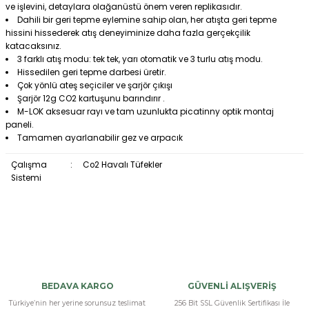
ve işlevini, detaylara olağanüstü önem veren replikasıdır.
Dahili bir geri tepme eylemine sahip olan, her atışta geri tepme
hissini hissederek atış deneyiminize daha fazla gerçekçilik
katacaksınız.
3 farklı atış modu: tek tek, yarı otomatik ve 3 turlu atış modu.
Hissedilen geri tepme darbesi üretir.
Çok yönlü ateş seçiciler ve şarjör çıkışı
Şarjör 12g CO2 kartuşunu barındırır .
M-LOK aksesuar rayı ve tam uzunlukta picatinny optik montaj
paneli.
Tamamen ayarlanabilir gez ve arpacık
Çalışma
:
Co2 Havalı Tüfekler
Sistemi
Sig Sauer MCX
Model çok iyi görünüş olarak atış olarak tatmin edici. tavsiye ederim
BEDAVA KARGO
GÜVENLİ ALIŞVERİŞ
yardımcı oluyorlar.
Türkiye’nin her yerine sorunsuz teslimat
256 Bit SSL Güvenlik Sertifikası İle