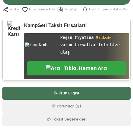
r
Karşılaştır
Fiyatı Düşünce Haber Ver
Paylaş
KampSeti Taksit Fırsatları!
Peşin fiyatına
9 taksite
varan fırsatlar için bize
ulaş!
Tıkla, Hemen Ara
📝 Ürün Bilgisi
💬 Yorumlar (2)
💳 Taksit Seçenekleri