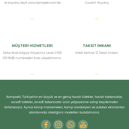
ile alışveriş keyfi www.kampseti.com’da
Güvenli Alışveriş
s... a... | 13/10/2025
sig sauer havalı tüfek
sig sauer gerçekten çok kaliteili bir havalı tüfek yapmış. Ayrıca ömür
boyu garantisi var mış. Gelince öğrendim bende. kampseti havalı tüfek
konusunda bizi bilgilendirdi.
MÜŞTERİ HİZMETLERİ
TAKSİT İMKANI
emre kartoncu | 30/12/2024
Daha fazla bilgiye ihtiyacınız varsa 0 505
Kredi Kartına 12 Taksit İmkanı
010 8435 numaradan bize ulaşabilirsiniz.
Yorum Yaz
Kampseti, Türkiye'nin en büyük ve en geniş havalı tüfekler, havalı tabancalar,
airsoft tüfekler, airsoft tabancalar ürün yelpazesine sahip bayilerinden
birtanesiyiz. Ayrıca kamp malzemeleri, kamp sandalyesi ve outdoor ekimanları
alanlarında istediğiniz modelleri bulabilirsiniz.