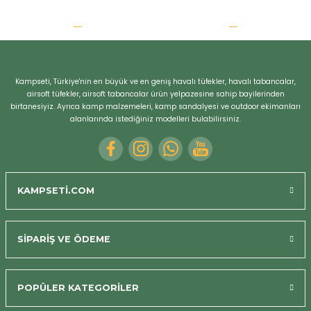
Kampseti, Türkiye'nin en büyük ve en geniş havalı tüfekler, havalı tabancalar,
airsoft tüfekler, airsoft tabancalar ürün yelpazesine sahip bayilerinden
birtanesiyiz. Ayrıca kamp malzemeleri, kamp sandalyesi ve outdoor ekimanları
alanlarında istediğiniz modelleri bulabilirsiniz.
KAMPSETİ.COM
SİPARİŞ VE ÖDEME
POPÜLER KATEGORİLER