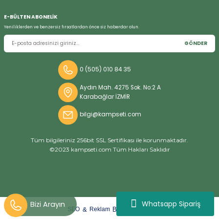
E-BÜLTEN ABONELİK
Yeniliklerden ve benzersiz fırsatlardan önce siz haberdar olun.
GÖNDER
0 (505) 010 84 35
Aydın Mah. 4275 Sok. No:2 A
Karabağlar İZMİR
bilgi@kampseti.com
Tüm bilgileriniz 256bit SSL Sertifikası ile korunmaktadır.
©2023 kampseti.com Tüm Hakları Saklıdır
Whatsapp Sipariş
arat
ify
&
By
SEO
Reklam