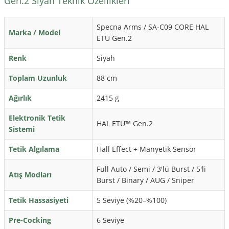
Gen.2 Siyah Teknik Özellikleri
Specna Arms / SA-C09 CORE HAL
Marka / Model
ETU Gen.2
Renk
Siyah
Toplam Uzunluk
88 cm
Ağırlık
2415 g
Elektronik Tetik
HAL ETU™ Gen.2
Sistemi
Tetik Algılama
Hall Effect + Manyetik Sensör
Full Auto / Semi / 3'lü Burst / 5'li
Atış Modları
Burst / Binary / AUG / Sniper
Tetik Hassasiyeti
5 Seviye (%20–%100)
Pre-Cocking
6 Seviye