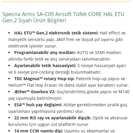
Specna Arms SA-C09 Airsoft Tüfek CORE HAL ETU
Gen.2 Siyah Ürün Bilgileri
HAL ETU™ Gen.2 elektronik tetik sistemi:
Hall effect ve
manyetik sensörlü yapı, aktif fren ve düşük pil uyarısı gibi
elektronik işlevler sunar.
Programlanabilir atış modları:
AUTO ve SEMI modları
altında farklı tetik ve atış senaryoları tanımlanabilir.
Ayarlanabilir tetik hassasiyeti:
5 seviye hassasiyet ayarı
ve 6 seviye pre-cocking desteği bulunmaktadır.
TDC Magnus™ rotary Hop-Up:
Patentli hop-up yapısı ve
Helium™ Flat Hop Eraser ile daha stabil ayar karakteri sunar.
Æther™ Gearbox V2:
Güçlendirilmiş gövde yapısı ve M140
yay uyumuyla belirtilmiştir.
ESA™ hızlı yay değişimi:
Atölye gerektirmeden pratik güç
uyarlaması yapılmasına yardımcı olur.
22 mm RIS ray ve ayarlanabilir dipçik:
Optik ve aksesuar
kurulumu için uygun üst platform sunar.
14 mm CCW namlu dişi:
Uyumlu uç ekipmanlar ve