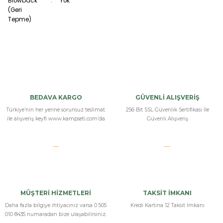
Blowback
:
Yok
(Geri
Tepme)
Bu ürüne ilk yorumu siz yapın!
Bizi Arayın
Yorum Yaz
BEDAVA KARGO
GÜVENLİ ALIŞVERİŞ
Türkiye’nin her yerine sorunsuz teslimat
256 Bit SSL Güvenlik Sertifikası İle
ile alışveriş keyfi www.kampseti.com’da
Güvenli Alışveriş
MÜŞTERİ HİZMETLERİ
TAKSİT İMKANI
Daha fazla bilgiye ihtiyacınız varsa 0 505
Kredi Kartına 12 Taksit İmkanı
010 8435 numaradan bize ulaşabilirsiniz.