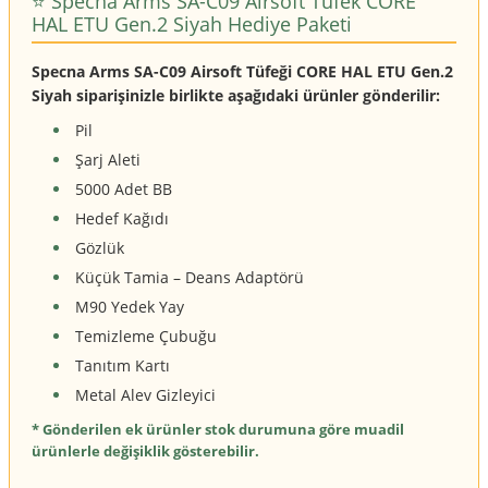
⭐️ Specna Arms SA-C09 Airsoft Tüfek CORE
HAL ETU Gen.2 Siyah Hediye Paketi
Specna Arms SA-C09 Airsoft Tüfeği CORE HAL ETU Gen.2
Siyah siparişinizle birlikte aşağıdaki ürünler gönderilir:
Pil
Şarj Aleti
5000 Adet BB
Hedef Kağıdı
Gözlük
Küçük Tamia – Deans Adaptörü
M90 Yedek Yay
Temizleme Çubuğu
Tanıtım Kartı
Metal Alev Gizleyici
* Gönderilen ek ürünler stok durumuna göre muadil
ürünlerle değişiklik gösterebilir.