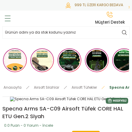
999 TL ÜZERİ KARGO BEDAVA
KR
Geri Dön
Geri Dön
Geri Dön
Geri Dön
Geri Dön
Müşteri Destek
lar
hlar
irsoft
tdoor
ak
 Gas
alar
alar
/ BBs
çaklar
ekler
i
Tüfekler
rı
esuarları
Anasayfa
Airsoft Silahlar
Airsoft Tüfekler
Specna Arm
bancalar
ksesuarı
i
ları
letleri
HEDIYELI
Specna Arms SA-C09 Airsoft Tüfek CORE HAL
ekler
lar
a
ETU Gen.2 Siyah
ekler
 Temizlik
abılar
0.0 Puan - 0 Yorum - İncele