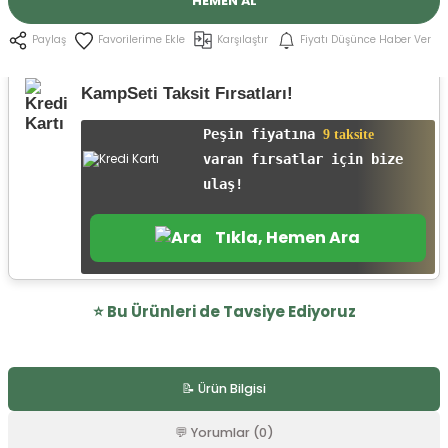
HEMEN AL
r
Karşılaştır
Fiyatı Düşünce Haber Ver
Paylaş
KampSeti Taksit Fırsatları!
Peşin fiyatına
9 taksite
varan fırsatlar için bize
ulaş!
Tıkla, Hemen Ara
⭐️ Bu Ürünleri de Tavsiye Ediyoruz
0.0 Puan - 0 Yorumlar
📝 Ürün Bilgisi
UMAREX Elite Force Airsoft BB 0,20 Beyaz 2700 Adet
💬 Yorumlar (0)
%11