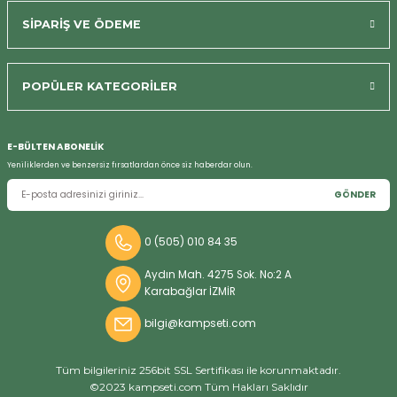
SİPARİŞ VE ÖDEME
POPÜLER KATEGORİLER
Bizi Arayın
E-BÜLTEN ABONELİK
Yeniliklerden ve benzersiz fırsatlardan önce siz haberdar olun.
GÖNDER
0 (505) 010 84 35
Aydın Mah. 4275 Sok. No:2 A
Karabağlar İZMİR
bilgi@kampseti.com
Tüm bilgileriniz 256bit SSL Sertifikası ile korunmaktadır.
©2023 kampseti.com Tüm Hakları Saklıdır