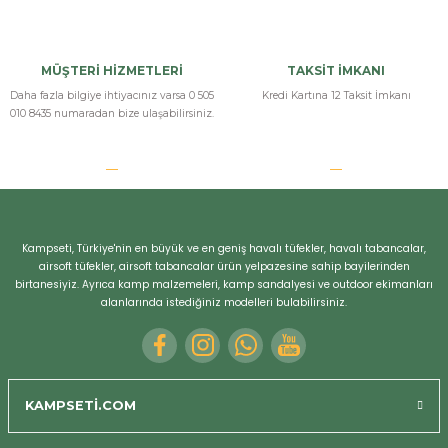
MÜŞTERİ HİZMETLERİ
TAKSİT İMKANI
Daha fazla bilgiye ihtiyacınız varsa 0 505
Kredi Kartına 12 Taksit İmkanı
010 8435 numaradan bize ulaşabilirsiniz.
Kampseti, Türkiye'nin en büyük ve en geniş havalı tüfekler, havalı tabancalar,
airsoft tüfekler, airsoft tabancalar ürün yelpazesine sahip bayilerinden
birtanesiyiz. Ayrıca kamp malzemeleri, kamp sandalyesi ve outdoor ekimanları
alanlarında istediğiniz modelleri bulabilirsiniz.
KAMPSETİ.COM