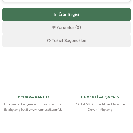
r
📝 Ürün Bilgisi
💬 Yorumlar (0)
💳 Taksit Seçenekleri
Bu ürüne ilk yorumu siz yapın!
Yorum Yaz
BEDAVA KARGO
GÜVENLİ ALIŞVERİŞ
Türkiye’nin her yerine sorunsuz teslimat
256 Bit SSL Güvenlik Sertifikası İle
ile alışveriş keyfi www.kampseti.com’da
Güvenli Alışveriş