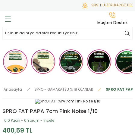
999 TL ÜZERİ KARGO BEDA
Geri Dön
Geri Dön
Geri Dön
Geri Dön
Geri Dön
Müşteri Destek
lar
hlar
irsoft
tdoor
ak
 Gas
alar
alar
/ BBs
çaklar
ekler
i
Tüfekler
rı
esuarları
Anasayfa
SPRO - GAMAKATSU % 18 OLANLAR
SPRO FAT PAPA
bancalar
ksesuarı
i
ları
letleri
SPRO FAT PAPA 7cm Pink Noise 1/10
ekler
Aleti
a
0.0 Puan - 0 Yorum - İncele
ekler
lar
 Temizlik
abılar
400,59 TL