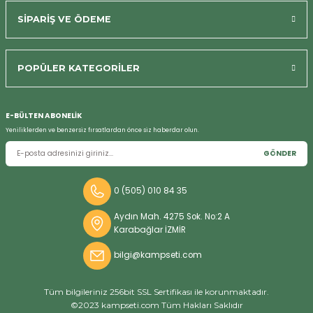
SİPARİŞ VE ÖDEME
POPÜLER KATEGORİLER
Bizi Arayın
E-BÜLTEN ABONELİK
Yeniliklerden ve benzersiz fırsatlardan önce siz haberdar olun.
GÖNDER
0 (505) 010 84 35
Aydın Mah. 4275 Sok. No:2 A
Karabağlar İZMİR
bilgi@kampseti.com
Tüm bilgileriniz 256bit SSL Sertifikası ile korunmaktadır.
©2023 kampseti.com Tüm Hakları Saklıdır