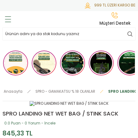
999 TL ÜZERİ KARGO BEDA
Geri Dön
Geri Dön
Geri Dön
Geri Dön
Geri Dön
Müşteri Destek
lar
hlar
irsoft
tdoor
ak
 Gas
alar
alar
/ BBs
çaklar
ekler
i
Tüfekler
rı
esuarları
Anasayfa
SPRO - GAMAKATSU % 18 OLANLAR
SPRO LANDING 
bancalar
ksesuarı
i
ları
letleri
SPRO LANDING NET WET BAG / STINK SACK
ekler
lar
a
0.0 Puan - 0 Yorum - İncele
ekler
 Temizlik
abılar
845,33 TL