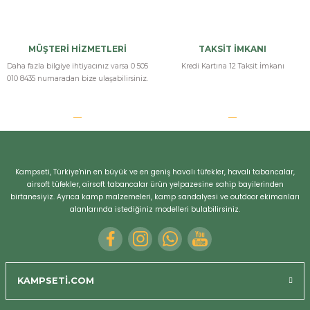
MÜŞTERİ HİZMETLERİ
TAKSİT İMKANI
Daha fazla bilgiye ihtiyacınız varsa 0 505
Kredi Kartına 12 Taksit İmkanı
010 8435 numaradan bize ulaşabilirsiniz.
Kampseti, Türkiye'nin en büyük ve en geniş havalı tüfekler, havalı tabancalar,
airsoft tüfekler, airsoft tabancalar ürün yelpazesine sahip bayilerinden
birtanesiyiz. Ayrıca kamp malzemeleri, kamp sandalyesi ve outdoor ekimanları
alanlarında istediğiniz modelleri bulabilirsiniz.
KAMPSETİ.COM