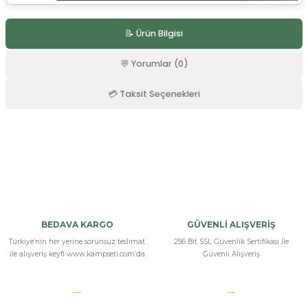
r
📝 Ürün Bilgisi
💬 Yorumlar (0)
💳 Taksit Seçenekleri
Bu ürüne ilk yorumu siz yapın!
Yorum Yaz
BEDAVA KARGO
GÜVENLİ ALIŞVERİŞ
Türkiye’nin her yerine sorunsuz teslimat
256 Bit SSL Güvenlik Sertifikası İle
ile alışveriş keyfi www.kampseti.com’da
Güvenli Alışveriş