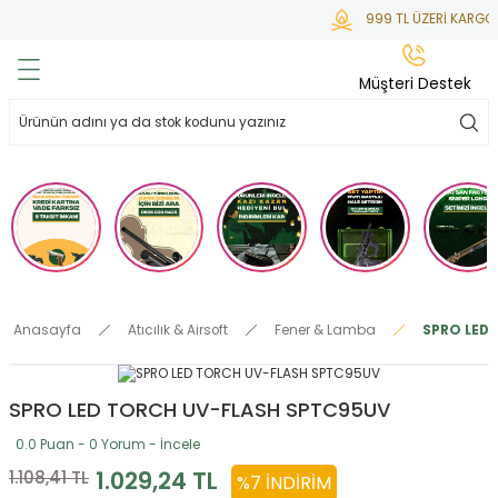
999 TL ÜZERİ KARGO 
Geri Dön
Geri Dön
Geri Dön
Geri Dön
Geri Dön
Müşteri Destek
lar
hlar
irsoft
tdoor
ak
 Gas
alar
alar
/ BBs
çaklar
ekler
i
Tüfekler
rı
esuarları
Anasayfa
Atıcılık & Airsoft
Fener & Lamba
SPRO LED
bancalar
ksesuarı
i
ları
letleri
SPRO LED TORCH UV-FLASH SPTC95UV
ekler
lar
a
0.0 Puan - 0 Yorum - İncele
ekler
 Temizlik
abılar
1.029,24 TL
1.108,41 TL
%7 İNDIRIM