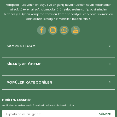
Kampseti, Türkiye'nin en büyük ve en geniş havalı tüfekler, havalı tabancalar,
airsoft tüfekler, airsoft tabancalar ürün yelpazesine sahip bayilerinden
birtanesiyiz. Ayrıca kamp malzemeleri, kamp sandalyesi ve outdoor ekimanları
alanlarında istediğiniz modelleri bulabilirsiniz.
KAMPSETİ.COM
SİPARİŞ VE ÖDEME
POPÜLER KATEGORİLER
Bizi Arayın
E-BÜLTEN ABONELİK
Yeniliklerden ve benzersiz fırsatlardan önce siz haberdar olun.
GÖNDER