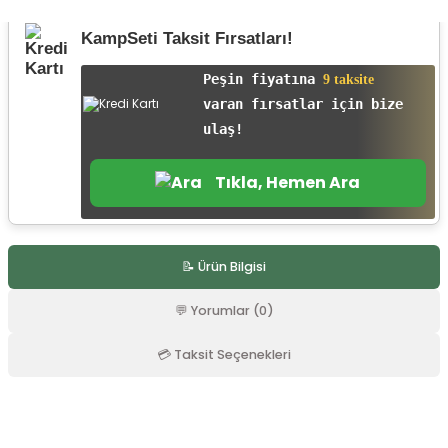
r
KampSeti Taksit Fırsatları!
Peşin fiyatına
9 taksite
varan fırsatlar için bize
ulaş!
Tıkla, Hemen Ara
📝 Ürün Bilgisi
💬 Yorumlar (0)
💳 Taksit Seçenekleri