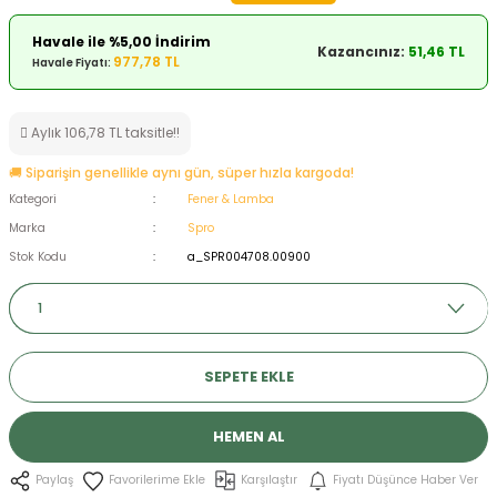
ksesuarları
e, Tabure
Havale ile %5,00 İndirim
Kazancınız:
51,46 TL
977,78 TL
Havale Fiyatı:
a Mermisi
Aylık 106,78 TL taksitle!!
ermisi
rları
🚚 Siparişin genellikle aynı gün, süper hızla kargoda!
uk
Kategori
Fener & Lamba
Marka
Spro
Stok Kodu
a_SPR004708.00900
a
uk
SEPETE EKLE
calar
HEMEN AL
Karşılaştır
Fiyatı Düşünce Haber Ver
Paylaş