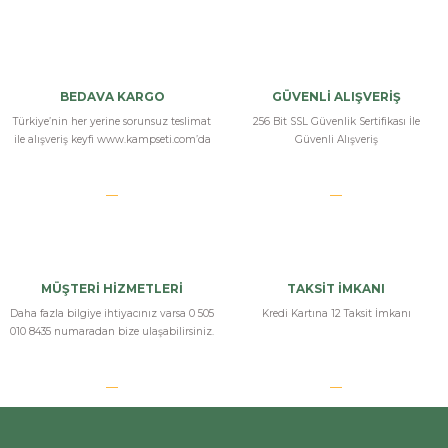
Bu ürüne ilk yorumu siz yapın!
Yorum Yaz
BEDAVA KARGO
GÜVENLİ ALIŞVERİŞ
Türkiye’nin her yerine sorunsuz teslimat
256 Bit SSL Güvenlik Sertifikası İle
ile alışveriş keyfi www.kampseti.com’da
Güvenli Alışveriş
MÜŞTERİ HİZMETLERİ
TAKSİT İMKANI
Daha fazla bilgiye ihtiyacınız varsa 0 505
Kredi Kartına 12 Taksit İmkanı
010 8435 numaradan bize ulaşabilirsiniz.