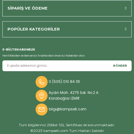
SİPARİŞ VE ÖDEME
POPÜLER KATEGORİLER
Bizi Arayın
E-BÜLTEN ABONELİK
Yeniliklerden ve benzersiz fırsatlardan önce siz haberdar olun.
GÖNDER
0 (505) 010 84 35
Aydın Mah. 4275 Sok. No:2 A
Karabağlar İZMİR
bilgi@kampseti.com
Tüm bilgileriniz 256bit SSL Sertifikası ile korunmaktadır.
©2023 kampseti.com Tüm Hakları Saklıdır