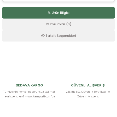
r
📝 Ürün Bilgisi
💬 Yorumlar (0)
💳 Taksit Seçenekleri
Bu ürüne ilk yorumu siz yapın!
Yorum Yaz
BEDAVA KARGO
GÜVENLİ ALIŞVERİŞ
Türkiye’nin her yerine sorunsuz teslimat
256 Bit SSL Güvenlik Sertifikası İle
ile alışveriş keyfi www.kampseti.com’da
Güvenli Alışveriş