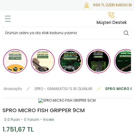
999 TL ÜZERİ KARGO BED
Geri Dön
Geri Dön
Geri Dön
Geri Dön
Geri Dön
Müşteri Destek
lar
hlar
irsoft
tdoor
ak
 Gas
alar
alar
/ BBs
çaklar
ekler
i
Tüfekler
rı
esuarları
Anasayfa
SPRO - GAMAKATSU % 18 OLANLAR
SPRO MICRO FI
bancalar
ksesuarı
i
ları
letleri
SPRO MICRO FISH GRIPPER 9CM
ekler
lar
a
0.0 Puan - 0 Yorum - İncele
ekler
 Temizlik
abılar
1.751,67 TL