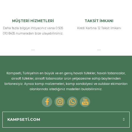
MÜŞTERİ HİZMETLERİ
TAKSİT İMKANI
Daha fazla bilgiye ihtiyacınız varsa 0 505
Kredi Kartına 12 Taksit İmkanı
010 8435 numaradan bize ulaşabilirsiniz.
Kampseti, Türkiye'nin en büyük ve en geniş havalı tüfekler, havalı tabancalar,
airsoft tüfekler, airsoft tabancalar ürün yelpazesine sahip bayilerinden
birtanesiyiz. Ayrıca kamp malzemeleri, kamp sandalyesi ve outdoor ekimanları
alanlarında istediğiniz modelleri bulabilirsiniz.
KAMPSETİ.COM