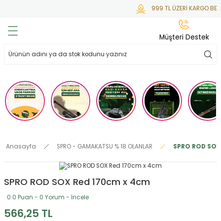
999 TL ÜZERİ KARGO BED
Geri Dön
Geri Dön
Geri Dön
Geri Dön
Geri Dön
Müşteri Destek
lar
hlar
irsoft
tdoor
ak
 Gas
alar
alar
/ BBs
çaklar
ekler
i
Tüfekler
rı
esuarları
Anasayfa
SPRO - GAMAKATSU % 18 OLANLAR
SPRO ROD SOX
bancalar
ksesuarı
i
ları
letleri
SPRO ROD SOX Red 170cm x 4cm
ekler
lar
a
0.0 Puan - 0 Yorum - İncele
ekler
 Temizlik
abılar
566,25 TL