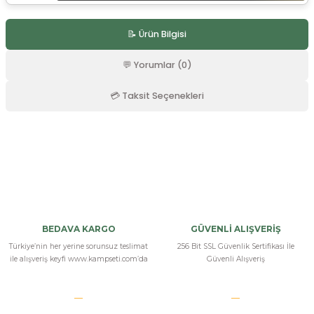
r
📝 Ürün Bilgisi
💬 Yorumlar (0)
💳 Taksit Seçenekleri
Bu ürüne ilk yorumu siz yapın!
Yorum Yaz
BEDAVA KARGO
GÜVENLİ ALIŞVERİŞ
Türkiye’nin her yerine sorunsuz teslimat
256 Bit SSL Güvenlik Sertifikası İle
ile alışveriş keyfi www.kampseti.com’da
Güvenli Alışveriş