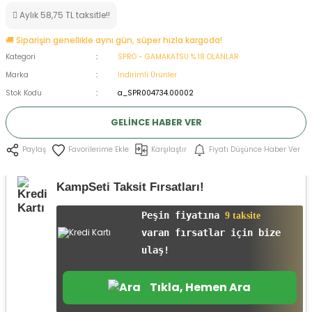
Aylık 58,75 TL taksitle!!
ksesuarları
e, Tabure
🚚 Siparişin genellikle aynı gün, süper hızla kargoda!
a Mermisi
Kategori
SPRO - GAMAKATSU % 18 OLANLAR
Marka
İndirimli Ürünler
ermisi
rları
Stok Kodu
a_SPR004734.00002
uk
GELINCE HABER VER
Karşılaştır
Fiyatı Düşünce Haber Ver
Paylaş
KampSeti Taksit Fırsatları!
Peşin fiyatına
9 taksite
a
uk
varan fırsatlar için bize
ulaş!
calar
Tıkla, Hemen Ara