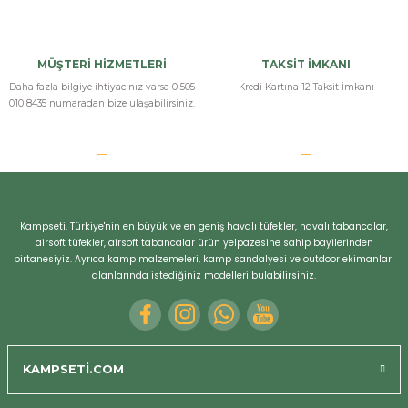
MÜŞTERİ HİZMETLERİ
TAKSİT İMKANI
Daha fazla bilgiye ihtiyacınız varsa 0 505
Kredi Kartına 12 Taksit İmkanı
010 8435 numaradan bize ulaşabilirsiniz.
Kampseti, Türkiye'nin en büyük ve en geniş havalı tüfekler, havalı tabancalar,
airsoft tüfekler, airsoft tabancalar ürün yelpazesine sahip bayilerinden
birtanesiyiz. Ayrıca kamp malzemeleri, kamp sandalyesi ve outdoor ekimanları
alanlarında istediğiniz modelleri bulabilirsiniz.
KAMPSETİ.COM