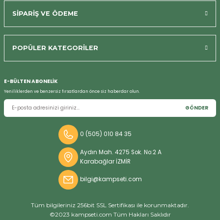
SİPARİŞ VE ÖDEME
POPÜLER KATEGORİLER
Bizi Arayın
E-BÜLTEN ABONELİK
Yeniliklerden ve benzersiz fırsatlardan önce siz haberdar olun.
GÖNDER
0 (505) 010 84 35
Aydın Mah. 4275 Sok. No:2 A
Karabağlar İZMİR
bilgi@kampseti.com
Tüm bilgileriniz 256bit SSL Sertifikası ile korunmaktadır.
©2023 kampseti.com Tüm Hakları Saklıdır