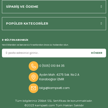
SİPARİŞ VE ÖDEME
POPÜLER KATEGORİLER
Bizi Arayın
E-BÜLTEN ABONELİK
Yeniliklerden ve benzersiz fırsatlardan önce siz haberdar olun.
GÖNDER
0 (505) 010 84 35
Aydın Mah. 4275 Sok. No:2 A
Karabağlar İZMİR
bilgi@kampseti.com
Tüm bilgileriniz 256bit SSL Sertifikası ile korunmaktadır.
©2023 kampseti.com Tüm Hakları Saklıdır