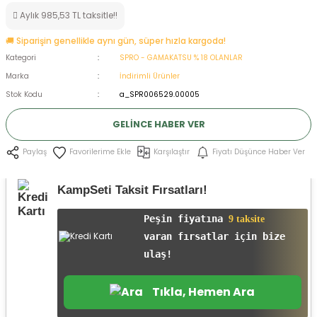
Aylık 985,53 TL taksitle!!
ksesuarları
e, Tabure
🚚 Siparişin genellikle aynı gün, süper hızla kargoda!
a Mermisi
Kategori
SPRO - GAMAKATSU % 18 OLANLAR
Marka
İndirimli Ürünler
ermisi
rları
Stok Kodu
a_SPR006529.00005
uk
GELINCE HABER VER
Karşılaştır
Fiyatı Düşünce Haber Ver
Paylaş
KampSeti Taksit Fırsatları!
Peşin fiyatına
9 taksite
a
uk
varan fırsatlar için bize
ulaş!
calar
Tıkla, Hemen Ara