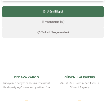
r
📝 Ürün Bilgisi
💬 Yorumlar (0)
💳 Taksit Seçenekleri
Bu ürüne ilk yorumu siz yapın!
Yorum Yaz
BEDAVA KARGO
GÜVENLİ ALIŞVERİŞ
Türkiye’nin her yerine sorunsuz teslimat
256 Bit SSL Güvenlik Sertifikası İle
ile alışveriş keyfi www.kampseti.com’da
Güvenli Alışveriş