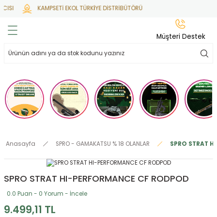
CISI
KAMPSETİ EKOL TÜRKİYE DİSTRİBÜTÖRÜ
Geri Dön
Geri Dön
Geri Dön
Geri Dön
Geri Dön
Müşteri Destek
lar
hlar
irsoft
tdoor
ak
 Gas
alar
alar
/ BBs
çaklar
ekler
i
Tüfekler
rı
esuarları
Anasayfa
SPRO - GAMAKATSU % 18 OLANLAR
SPRO STRAT H
bancalar
ksesuarı
i
ları
letleri
SPRO STRAT HI-PERFORMANCE CF RODPOD
ekler
lar
a
0.0 Puan - 0 Yorum - İncele
ekler
 Temizlik
abılar
9.499,11 TL