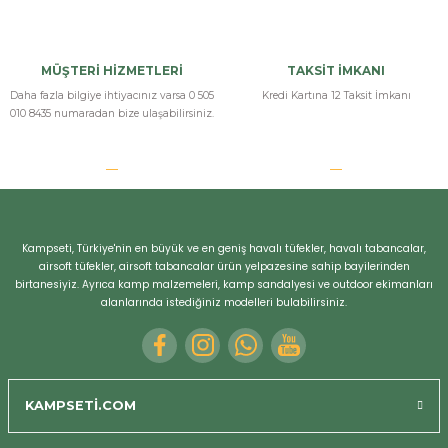
MÜŞTERİ HİZMETLERİ
TAKSİT İMKANI
Daha fazla bilgiye ihtiyacınız varsa 0 505
Kredi Kartına 12 Taksit İmkanı
010 8435 numaradan bize ulaşabilirsiniz.
Kampseti, Türkiye'nin en büyük ve en geniş havalı tüfekler, havalı tabancalar,
airsoft tüfekler, airsoft tabancalar ürün yelpazesine sahip bayilerinden
birtanesiyiz. Ayrıca kamp malzemeleri, kamp sandalyesi ve outdoor ekimanları
alanlarında istediğiniz modelleri bulabilirsiniz.
KAMPSETİ.COM