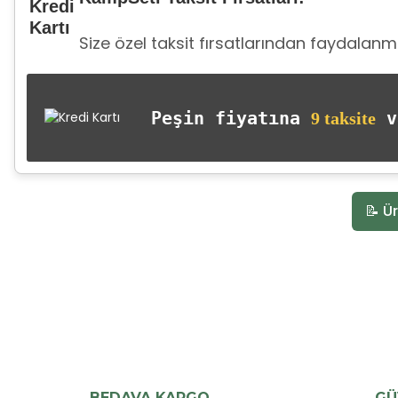
Size özel taksit fırsatlarından faydalanma
Peşin fiyatına
va
9 taksite
📝 Ür
BEDAVA KARGO
GÜ