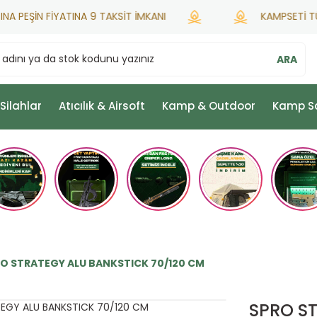
PEŞİN FİYATINA 9 TAKSİT İMKANI
KAMPSETİ TÜRKİ
ARA
 Silahlar
Atıcılık & Airsoft
Kamp & Outdoor
Kamp S
O STRATEGY ALU BANKSTICK 70/120 CM
SPRO S