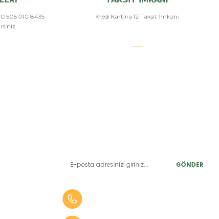
a 0 505 010 8435
Kredi Kartına 12 Taksit İmkanı
siniz.
E-BÜLTEN ABONELİK
LER
Yeniliklerden ve benzersiz fırsatlardan önce siz haberdar
olun.
r
GÖNDER
alar
er
0 (505) 010 84 35
alar