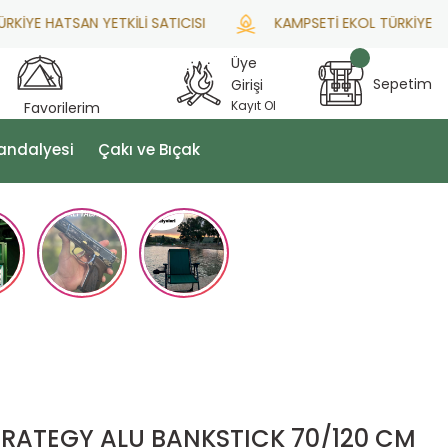
YE HATSAN YETKİLİ SATICISI
KAMPSETİ EKOL TÜRKİYE DİST
Üye
Sepetim
Girişi
Kayıt Ol
Favorilerim
andalyesi
Çakı ve Bıçak
TRATEGY ALU BANKSTICK 70/120 CM