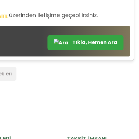
üzerinden iletişime geçebilirsiniz.
App
Tıkla, Hemen Ara
kleri
LERİ
TAKSİT İMKANI