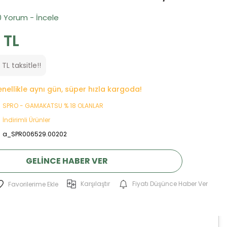
0 Yorum - İncele
 TL
TL taksitle!!
genellikle aynı gün, süper hızla kargoda!
SPRO - GAMAKATSU % 18 OLANLAR
İndirimli Ürünler
a_SPR006529.00202
GELINCE HABER VER
Karşılaştır
Fiyatı Düşünce Haber Ver