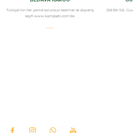
Türkiye’nin her yerine sorunsuz teslimat ile alışveriş
256 Bit SSL Güve
keyfi www.kampseti.com’da
KAMPSETİ
Kampseti, Türkiye'nin en büyük ve en geniş havalı
tüfekler, havalı tabancalar, airsoft tüfekler, airsoft
İletişim
tabancalar ürün yelpazesine sahip bayilerinden
Hakkımızda
birtanesiyiz. Ayrıca kamp malzemeleri, kamp
sandalyesi ve outdoor ekimanları alanlarında
Üye Girişi
istediğiniz modelleri bulabilirsiniz.
İletişim Form
Bizi Arayın
Blog