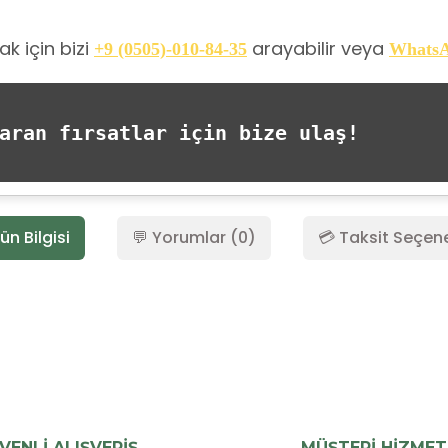
k için bizi
arayabilir veya
+9 (0505)-010-84-35
Whats
ran fırsatlar için bize ulaş!
ün Bilgisi
💬 Yorumlar (0)
💳 Taksit Seçene
Bu ürüne ilk yorumu siz yapın!
Yorum Yaz
VENLİ ALIŞVERİŞ
MÜŞTERİ HİZMET