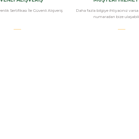
nlik Sertifikası İle Güvenli Alışveriş
Daha fazla bilgiye ihtiyacınız vars
numaradan bize ulaşabilir
.COM
SİPARİŞ VE ÖDEME
POPÜLER
KATEGORİ
Banka Bilgileri
Havalı Tüfekle
Hesabım
Havalı Tabanc
Havale Bildirim Formu
Airsoft Tüfekl
u
Sipariş Takip
Airsoft Tabanc
Mesafeli Satış Sözleşmesi