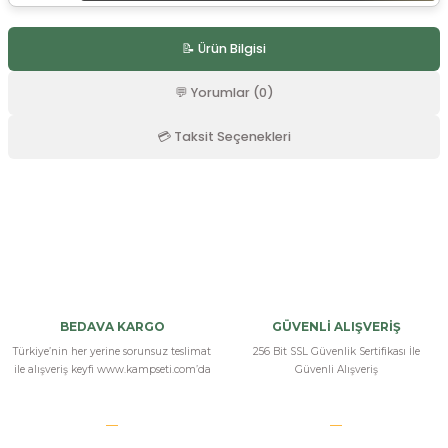
r
📝 Ürün Bilgisi
💬 Yorumlar (0)
💳 Taksit Seçenekleri
Bu ürüne ilk yorumu siz yapın!
Yorum Yaz
BEDAVA KARGO
GÜVENLİ ALIŞVERİŞ
Türkiye’nin her yerine sorunsuz teslimat
256 Bit SSL Güvenlik Sertifikası İle
ile alışveriş keyfi www.kampseti.com’da
Güvenli Alışveriş