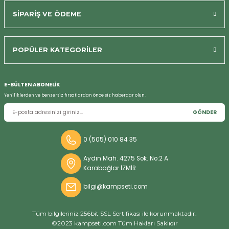
SİPARİŞ VE ÖDEME
POPÜLER KATEGORİLER
Bizi Arayın
E-BÜLTEN ABONELİK
Yeniliklerden ve benzersiz fırsatlardan önce siz haberdar olun.
GÖNDER
0 (505) 010 84 35
Aydın Mah. 4275 Sok. No:2 A
Karabağlar İZMİR
bilgi@kampseti.com
Tüm bilgileriniz 256bit SSL Sertifikası ile korunmaktadır.
©2023 kampseti.com Tüm Hakları Saklıdır