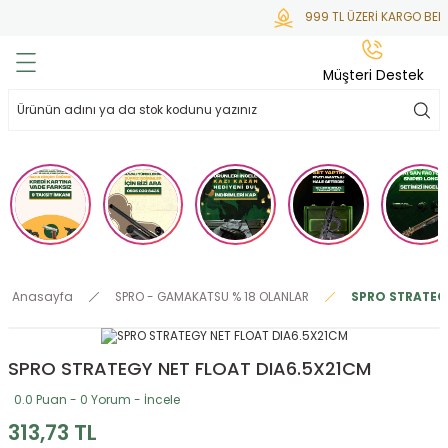
999 TL ÜZERİ KARGO BEDA
Geri Dön
Geri Dön
Geri Dön
Geri Dön
Geri Dön
Müşteri Destek
lar
hlar
irsoft
tdoor
ak
 Gas
alar
alar
/ BBs
çaklar
ekler
i
Tüfekler
rı
esuarları
Anasayfa
SPRO - GAMAKATSU % 18 OLANLAR
SPRO STRATEG
bancalar
ksesuarı
i
ları
letleri
SPRO STRATEGY NET FLOAT DIA6.5X21CM
ekler
lar
a
0.0 Puan - 0 Yorum - İncele
ekler
 Temizlik
abılar
313,73 TL