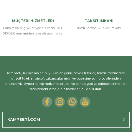
MÜŞTERİ HİZMETLERİ
TAKSİT İMKANI
Daha fazla bilgiye ihtiyacınız varsa 0 505
Kredi Kartına 12 Taksit İmkanı
010 8435 numaradan bize ulaşabilirsiniz.
Kampseti, Türkiye'nin en büyük ve en geniş havalı tüfekler, havalı tabancalar,
airsoft tüfekler, airsoft tabancalar ürün yelpazesine sahip bayilerinden
birtanesiyiz. Ayrıca kamp malzemeleri, kamp sandalyesi ve outdoor ekimanları
alanlarında istediğiniz modelleri bulabilirsiniz.
KAMPSETİ.COM