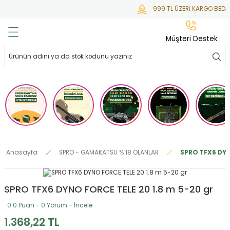
999 TL ÜZERİ KARGO BEDAV
Geri Dön
Geri Dön
Geri Dön
Geri Dön
Geri Dön
Müşteri Destek
lar
hlar
irsoft
tdoor
ak
 Gas
alar
alar
/ BBs
çaklar
ekler
i
Tüfekler
rı
esuarları
Anasayfa
SPRO - GAMAKATSU % 18 OLANLAR
SPRO TFX6 DYN
bancalar
ksesuarı
i
ları
letleri
SPRO TFX6 DYNO FORCE TELE 20 1.8 m 5-20 gr
ekler
lar
a
0.0 Puan - 0 Yorum - İncele
ekler
 Temizlik
abılar
1.368,22 TL