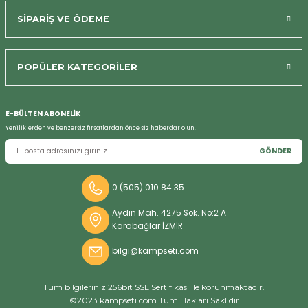
SİPARİŞ VE ÖDEME
POPÜLER KATEGORİLER
Bizi Arayın
E-BÜLTEN ABONELİK
Yeniliklerden ve benzersiz fırsatlardan önce siz haberdar olun.
GÖNDER
0 (505) 010 84 35
Aydın Mah. 4275 Sok. No:2 A
Karabağlar İZMİR
bilgi@kampseti.com
Tüm bilgileriniz 256bit SSL Sertifikası ile korunmaktadır.
©2023 kampseti.com Tüm Hakları Saklıdır