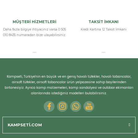
MÜŞTERİ HİZMETLERİ
TAKSİT İMKANI
Daha fazla bilgiye ihtiyacınız varsa 0 505
Kredi Kartına 12 Taksit İmkanı
010 8435 numaradan bize ulaşabilirsiniz.
Kampseti, Türkiye'nin en büyük ve en geniş havalı tüfekler, havalı tabancalar,
airsoft tüfekler, airsoft tabancalar ürün yelpazesine sahip bayilerinden
birtanesiyiz. Ayrıca kamp malzemeleri, kamp sandalyesi ve outdoor ekimanları
alanlarında istediğiniz modelleri bulabilirsiniz.
KAMPSETİ.COM