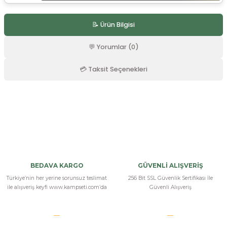
r
📝 Ürün Bilgisi
💬 Yorumlar (0)
💳 Taksit Seçenekleri
Bu ürüne ilk yorumu siz yapın!
Yorum Yaz
BEDAVA KARGO
GÜVENLİ ALIŞVERİŞ
Türkiye’nin her yerine sorunsuz teslimat
256 Bit SSL Güvenlik Sertifikası İle
ile alışveriş keyfi www.kampseti.com’da
Güvenli Alışveriş