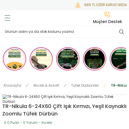
999 TL ÜZERİ KARGO BEDAVA
Geri Dön
Geri Dön
Geri Dön
Geri Dön
Geri Dön
Müşteri Destek
lar
hlar
irsoft
tdoor
ak
 Gas
alar
alar
/ BBs
çaklar
ekler
i
Tüfekler
rı
esuarları
Anasayfa
Atıcılık & Airsoft
Tüfek Dürbünleri
TR-Nikula
bancalar
ksesuarı
i
ları
letleri
TR-Nikula 6-24X60 Çift Işık Kırmızı, Yeşil Kaynaklı
ekler
lar
a
Zoomlu Tüfek Dürbün
ekler
 Temizlik
abılar
0.0 Puan - 0 Yorum - İncele