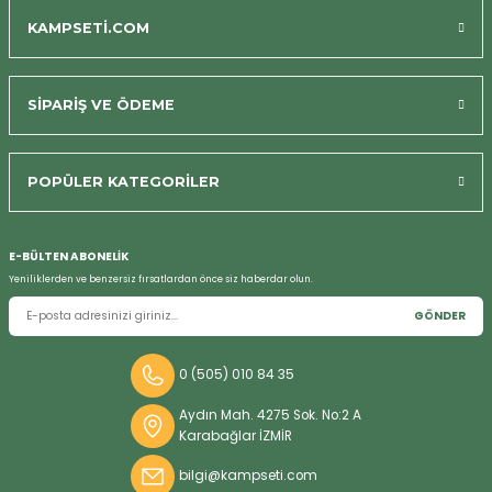
KAMPSETİ.COM
SİPARİŞ VE ÖDEME
Bizi Arayın
POPÜLER KATEGORİLER
E-BÜLTEN ABONELİK
Yeniliklerden ve benzersiz fırsatlardan önce siz haberdar olun.
GÖNDER
0 (505) 010 84 35
Aydın Mah. 4275 Sok. No:2 A
Karabağlar İZMİR
bilgi@kampseti.com