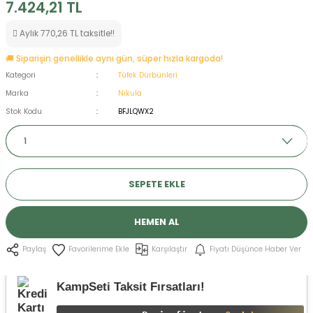
7.424,21 TL
ksesuarları
e, Tabure
Aylık 770,26 TL taksitle!!
a Mermisi
🚚 Siparişin genellikle aynı gün, süper hızla kargoda!
Kategori
Tüfek Dürbünleri
ermisi
rları
Marka
Nikula
Stok Kodu
BFJLQWX2
uk
SEPETE EKLE
HEMEN AL
a
uk
Karşılaştır
Fiyatı Düşünce Haber Ver
Paylaş
calar
KampSeti Taksit Fırsatları!