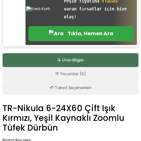
Peşin fiyatına
9 taksite
r
varan fırsatlar için bize
ulaş!
Tıkla, Hemen Ara
📝 Ürün Bilgisi
💬 Yorumlar (0)
💳 Taksit Seçenekleri
TR-Nikula 6-24X60 Çift Işık
Kırmızı, Yeşil Kaynaklı Zoomlu
Tüfek Dürbün
Brand Box Yeni