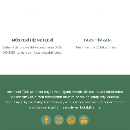
MÜŞTERİ HİZMETLERİ
TAKSİT İMKANI
Daha fazla bilgiye ihtiyacınız varsa 0 505
Kredi Kartına 12 Taksit İmkanı
010 8435 numaradan bize ulaşabilirsiniz.
Kampseti, Türkiye'nin en büyük ve en geniş havalı tüfekler, havalı tabancalar,
airsoft tüfekler, airsoft tabancalar ürün yelpazesine sahip bayilerinden
birtanesiyiz. Ayrıca kamp malzemeleri, kamp sandalyesi ve outdoor ekimanları
alanlarında istediğiniz modelleri bulabilirsiniz.