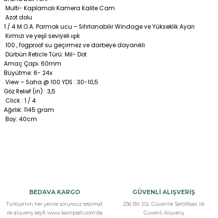
Multi- Kaplamalı Kamera Kalite Cam
Azot dolu
1 / 4 M.O.A. Parmak ucu – Sıfırlanabilir Windage ve Yükseklik Ayarı
Kırmızı ve yeşil seviyeli ışık
100 , fogproof su geçirmez ve darbeye dayanıklı
Dürbün Reticle Türü: Mil- Dot
Amaç Çapı: 60mm
Büyütme: 6- 24x
View – Saha @ 100 YDS : 30-10,5
Göz Relief (in) : 3,5
Click : 1 / 4
Ağırlık: 1145 gram
Boy: 40cm
Bu ürüne ilk yorumu siz yapın!
Yorum Yaz
BEDAVA KARGO
GÜVENLİ ALIŞVERİŞ
Türkiye’nin her yerine sorunsuz teslimat
256 Bit SSL Güvenlik Sertifikası İle
ile alışveriş keyfi www.kampseti.com’da
Güvenli Alışveriş