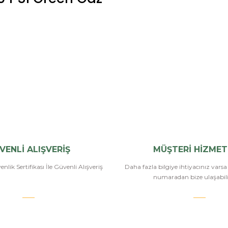
Bu ürüne ilk yorumu siz yapın!
Yorum Yaz
VENLİ ALIŞVERİŞ
MÜŞTERİ HİZMET
nlik Sertifikası İle Güvenli Alışveriş
Daha fazla bilgiye ihtiyacınız vars
numaradan bize ulaşabilir