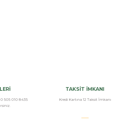
LERİ
TAKSİT İMKANI
a 0 505 010 8435
Kredi Kartına 12 Taksit İmkanı
siniz.