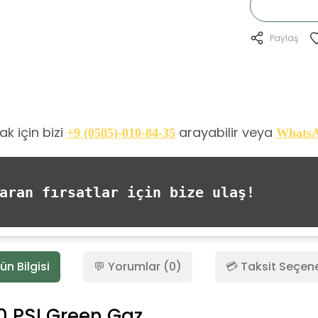
Paylaş
k için bizi
arayabilir veya
+9 (0505)-010-84-35
Whats
ran fırsatlar için bize ulaş!
ün Bilgisi
💬 Yorumlar (0)
💳 Taksit Seçene
0 PSI Green Gaz