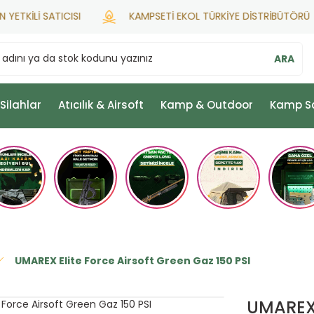
KİLİ SATICISI
KAMPSETİ EKOL TÜRKİYE DİSTRİBÜTÖRÜ
ARA
 Silahlar
Atıcılık & Airsoft
Kamp & Outdoor
Kamp S
UMAREX Elite Force Airsoft Green Gaz 150 PSI
UMAREX 