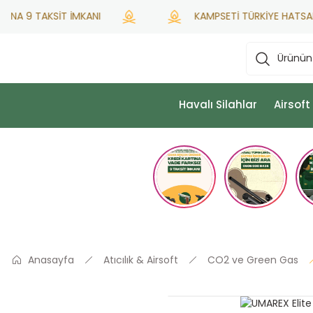
A 9 TAKSİT İMKANI
KAMPSETİ TÜRKİYE HATSAN YET
Havalı Silahlar
Airsoft
Anasayfa
Atıcılık & Airsoft
CO2 ve Green Gas