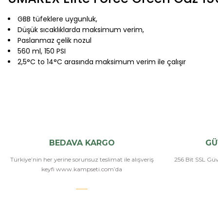
GBB tüfeklere uygunluk,
Düşük sıcaklıklarda maksimum verim,
Paslanmaz çelik nozul
560 ml, 150 PSI
2,5°C to 14°C arasında maksimum verim ile çalışır
BEDAVA KARGO
GÜ
Türkiye’nin her yerine sorunsuz teslimat ile alışveriş
256 Bit SSL Güve
keyfi www.kampseti.com’da