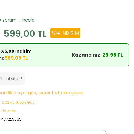
0 Yorum - İncele
599,00 TL
%14 İNDIRIM
 %5,00 İndirim
Kazancınız:
29,95 TL
569,05 TL
tı:
TL taksitle!!
genellikle aynı gün, süper hızla kargoda!
CO2 ve Green Gas
Umarex
477.2.5065