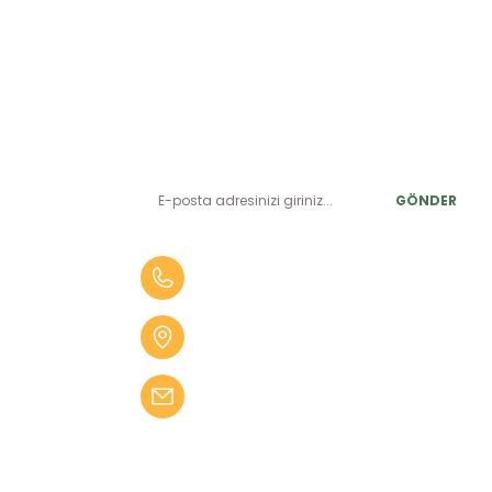
E-BÜLTEN ABONELİK
LER
Yeniliklerden ve benzersiz fırsatlardan önce siz haberdar
olun.
r
GÖNDER
alar
er
0 (505) 010 84 35
alar
Aydın Mah. 4275 Sok. No:2 A
fekler
Karabağlar İZMİR
 Tüfekler
bilgi@kampseti.com
abancalar
fekler