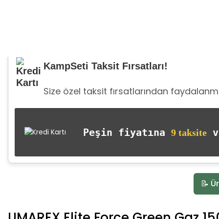
KampSeti Taksit Fırsatları!
Size özel taksit fırsatlarından faydalanma
Peşin fiyatına
va
9 taksite
📝 Ür
UMAREX Elite Force Green Gaz 15