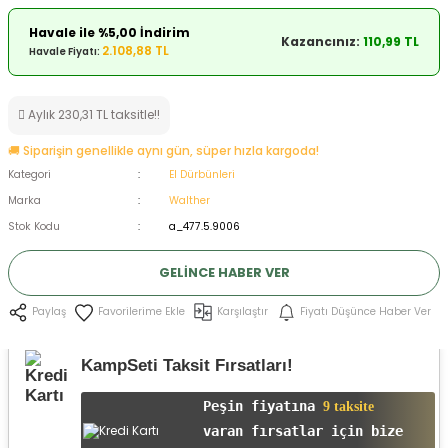
ksesuarları
e, Tabure
Havale ile %5,00 İndirim
Kazancınız:
110,99 TL
2.108,88 TL
Havale Fiyatı:
a Mermisi
Aylık 230,31 TL taksitle!!
ermisi
rları
🚚 Siparişin genellikle aynı gün, süper hızla kargoda!
uk
Kategori
El Dürbünleri
Marka
Walther
Stok Kodu
a_477.5.9006
GELINCE HABER VER
Karşılaştır
Fiyatı Düşünce Haber Ver
Paylaş
a
uk
KampSeti Taksit Fırsatları!
calar
Peşin fiyatına
9 taksite
varan fırsatlar için bize