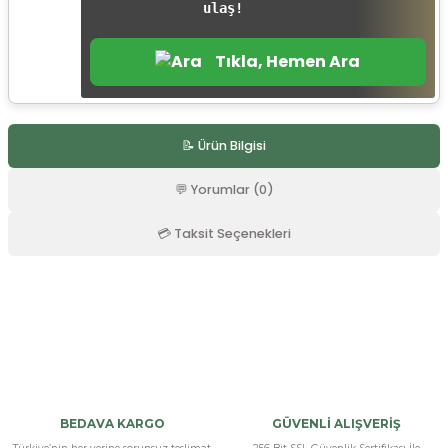
ulaş!
r
Tıkla, Hemen Ara
📝 Ürün Bilgisi
💬 Yorumlar (0)
💳 Taksit Seçenekleri
Bu ürüne ilk yorumu siz yapın!
Yorum Yaz
BEDAVA KARGO
GÜVENLİ ALIŞVERİŞ