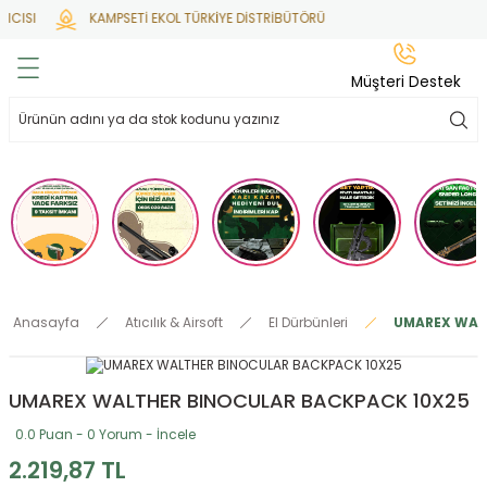
CISI
KAMPSETİ EKOL TÜRKİYE DİSTRİBÜTÖRÜ
Geri Dön
Geri Dön
Geri Dön
Geri Dön
Geri Dön
Müşteri Destek
lar
hlar
irsoft
tdoor
ak
 Gas
alar
alar
/ BBs
çaklar
ekler
i
Tüfekler
rı
esuarları
Anasayfa
Atıcılık & Airsoft
El Dürbünleri
UMAREX WAL
bancalar
ksesuarı
i
ları
letleri
UMAREX WALTHER BINOCULAR BACKPACK 10X25
ekler
lar
a
0.0 Puan - 0 Yorum - İncele
ekler
 Temizlik
abılar
2.219,87 TL