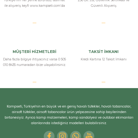
Türkiye’nin her yerine sorunsuz teslimat
256 Bit SSL Güvenlik Sertifikası İle
ile alışveriş keyfi www.kampseti.com’da
Güvenli Alışveriş
MÜŞTERİ HİZMETLERİ
TAKSİT İMKANI
Daha fazla bilgiye ihtiyacınız varsa 0 505
Kredi Kartına 12 Taksit İmkanı
010 8435 numaradan bize ulaşabilirsiniz.
Kampseti, Türkiye'nin en büyük ve en geniş havalı tüfekler, havalı tabancalar,
airsoft tüfekler, airsoft tabancalar ürün yelpazesine sahip bayilerinden
birtanesiyiz. Ayrıca kamp malzemeleri, kamp sandalyesi ve outdoor ekimanları
alanlarında istediğiniz modelleri bulabilirsiniz.