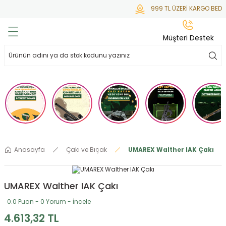
999 TL ÜZERİ KARGO BEDAV
Geri Dön
Geri Dön
Geri Dön
Geri Dön
Geri Dön
Müşteri Destek
lar
hlar
irsoft
tdoor
ak
 Gas
alar
alar
/ BBs
çaklar
ekler
i
Tüfekler
rı
esuarları
Anasayfa
Çakı ve Bıçak
UMAREX Walther IAK Çakı
bancalar
ksesuarı
i
ları
letleri
UMAREX Walther IAK Çakı
ekler
lar
a
0.0 Puan - 0 Yorum - İncele
ekler
 Temizlik
abılar
4.613,32 TL