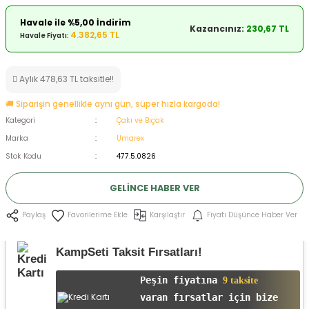
ksesuarları
e, Tabure
Havale ile %5,00 İndirim
Kazancınız:
230,67 TL
4.382,65 TL
Havale Fiyatı:
a Mermisi
Aylık 478,63 TL taksitle!!
ermisi
rları
🚚 Siparişin genellikle aynı gün, süper hızla kargoda!
uk
Kategori
Çakı ve Bıçak
Marka
Umarex
Stok Kodu
477.5.0826
GELINCE HABER VER
Karşılaştır
Fiyatı Düşünce Haber Ver
Paylaş
a
uk
KampSeti Taksit Fırsatları!
calar
Peşin fiyatına
9 taksite
varan fırsatlar için bize