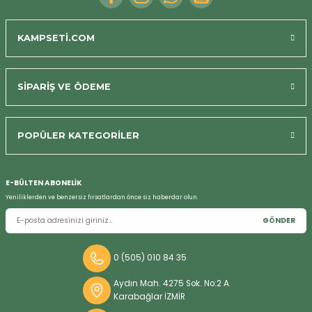
KAMPSETİ.COM
SİPARİŞ VE ÖDEME
POPÜLER KATEGORİLER
Bizi Arayın
E-BÜLTEN ABONELİK
Yeniliklerden ve benzersiz fırsatlardan önce siz haberdar olun.
GÖNDER
0 (505) 010 84 35
Aydın Mah. 4275 Sok. No:2 A
Karabağlar İZMİR