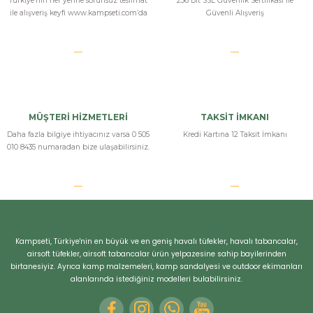
Türkiye’nin her yerine sorunsuz teslimat
256 Bit SSL Güvenlik Sertifikası İle
ile alışveriş keyfi www.kampseti.com’da
Güvenli Alışveriş
MÜŞTERİ HİZMETLERİ
TAKSİT İMKANI
Daha fazla bilgiye ihtiyacınız varsa 0 505
Kredi Kartına 12 Taksit İmkanı
010 8435 numaradan bize ulaşabilirsiniz.
Kampseti, Türkiye'nin en büyük ve en geniş havalı tüfekler, havalı tabancalar,
airsoft tüfekler, airsoft tabancalar ürün yelpazesine sahip bayilerinden
birtanesiyiz. Ayrıca kamp malzemeleri, kamp sandalyesi ve outdoor ekimanları
alanlarında istediğiniz modelleri bulabilirsiniz.