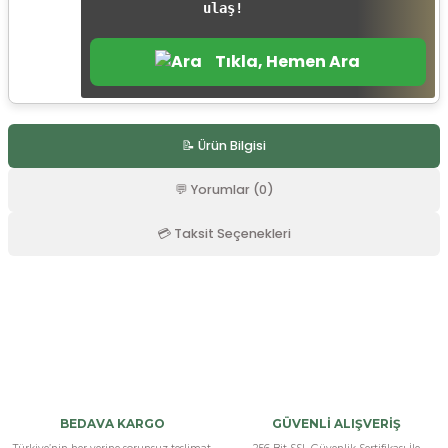
ulaş!
r
Tıkla, Hemen Ara
📝 Ürün Bilgisi
💬 Yorumlar (0)
💳 Taksit Seçenekleri
Bu ürüne ilk yorumu siz yapın!
Yorum Yaz
BEDAVA KARGO
GÜVENLİ ALIŞVERİŞ