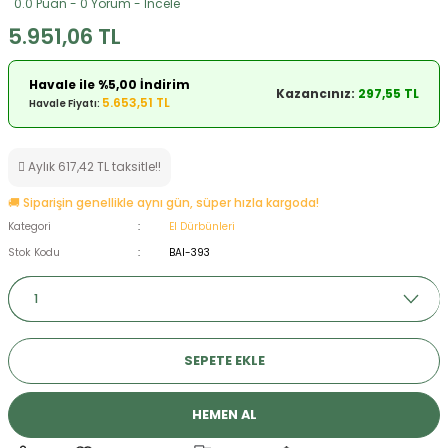
0.0 Puan - 0 Yorum - İncele
ksesuarları
e, Tabure
5.951,06 TL
a Mermisi
Havale ile %5,00 İndirim
Kazancınız:
297,55 TL
5.653,51 TL
Havale Fiyatı:
ermisi
rları
Aylık 617,42 TL taksitle!!
uk
🚚 Siparişin genellikle aynı gün, süper hızla kargoda!
Kategori
El Dürbünleri
Stok Kodu
BAI-393
a
uk
SEPETE EKLE
calar
HEMEN AL