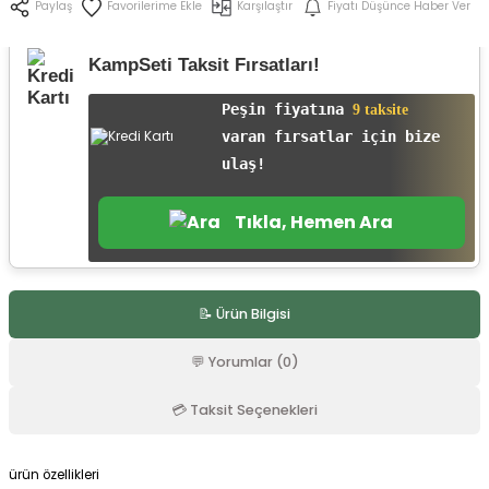
Karşılaştır
Fiyatı Düşünce Haber Ver
Paylaş
r
KampSeti Taksit Fırsatları!
Peşin fiyatına
9 taksite
varan fırsatlar için bize
ulaş!
Tıkla, Hemen Ara
📝 Ürün Bilgisi
💬 Yorumlar (0)
💳 Taksit Seçenekleri
ürün özellikleri