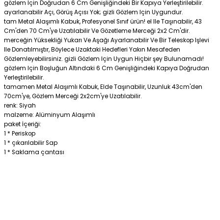
gözlem Için Doğrudan 6 Cm Genişliğindeki Bir Kapıya Yerleştirilebilir.
ayarlanabilir Açı, Görüş Açısı Yok; gizli Gözlem Için Uygundur.
tam Metal Alaşımlı Kabuk, Profesyonel Sınıf ürün! el Ile Taşınabilir, 43
Cm'den 70 Cm'ye Uzatılabilir Ve Gözetleme Merceği 2x2 Cm'dir.
merceğin Yüksekliği Yukarı Ve Aşağı Ayarlanabilir Ve Bir Teleskop Işlevi
Ile Donatılmıştır, Böylece Uzaktaki Hedefleri Yakın Mesafeden
Gözlemleyebilirsiniz. gizli Gözlem Için Uygun Hiçbir şey Bulunamadı!
gözlem Için Boşluğun Altındaki 6 Cm Genişliğindeki Kapıya Doğrudan
Yerleştirilebilir.
tamamen Metal Alaşımlı Kabuk, Elde Taşınabilir, Uzunluk 43cm'den
70cm'ye, Gözlem Merceği 2x2cm'ye Uzatılabilir.
renk: Siyah
malzeme: Alüminyum Alaşımlı
paket İçeriği:
1 * Periskop
1 * çıkarılabilir Sap
1 * Saklama çantası
Bu ürüne ilk yorumu siz yapın!