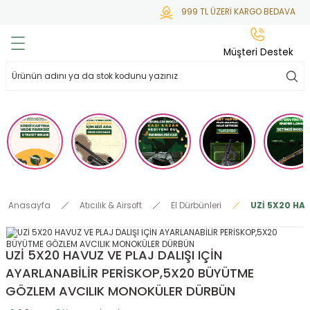
999 TL ÜZERİ KARGO BEDAVA
Geri Dön
Geri Dön
Geri Dön
Geri Dön
Geri Dön
Müşteri Destek
lar
hlar
irsoft
tdoor
ak
 Gas
alar
alar
/ BBs
çaklar
ekler
i
Tüfekler
rı
esuarları
Anasayfa
Atıcılık & Airsoft
El Dürbünleri
UZİ 5X20 HA
bancalar
ksesuarı
i
ları
letleri
UZİ 5X20 HAVUZ VE PLAJ DALIŞI IÇİN
ekler
lar
a
AYARLANABİLİR PERİSKOP,5X20 BÜYÜTME
GÖZLEM AVCILIK MONOKÜLER DÜRBÜN
ekler
 Temizlik
abılar