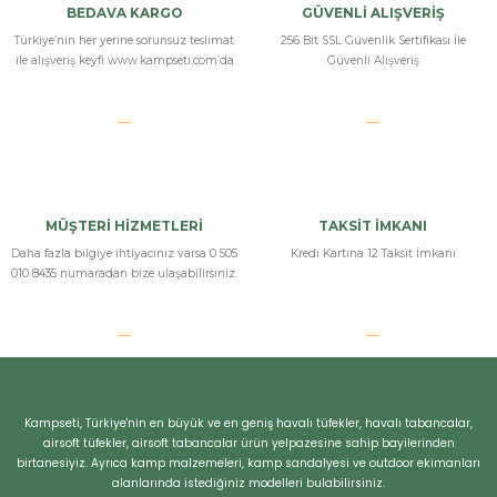
Yorum Yaz
BEDAVA KARGO
GÜVENLİ ALIŞVERİŞ
Türkiye’nin her yerine sorunsuz teslimat
256 Bit SSL Güvenlik Sertifikası İle
ile alışveriş keyfi www.kampseti.com’da
Güvenli Alışveriş
MÜŞTERİ HİZMETLERİ
TAKSİT İMKANI
Daha fazla bilgiye ihtiyacınız varsa 0 505
Kredi Kartına 12 Taksit İmkanı
010 8435 numaradan bize ulaşabilirsiniz.
Kampseti, Türkiye'nin en büyük ve en geniş havalı tüfekler, havalı tabancalar,
airsoft tüfekler, airsoft tabancalar ürün yelpazesine sahip bayilerinden
birtanesiyiz. Ayrıca kamp malzemeleri, kamp sandalyesi ve outdoor ekimanları
alanlarında istediğiniz modelleri bulabilirsiniz.