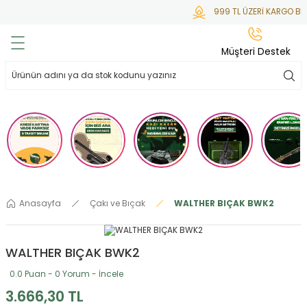
999 TL ÜZERİ KARGO BED
Geri Dön
Geri Dön
Geri Dön
Geri Dön
Geri Dön
Müşteri Destek
lar
hlar
irsoft
tdoor
ak
 Gas
alar
alar
/ BBs
çaklar
ekler
i
Tüfekler
rı
esuarları
Anasayfa
Çakı ve Bıçak
WALTHER BIÇAK BWK2
bancalar
ksesuarı
i
ları
letleri
WALTHER BIÇAK BWK2
ekler
lar
a
0.0 Puan - 0 Yorum - İncele
ekler
 Temizlik
abılar
3.666,30 TL