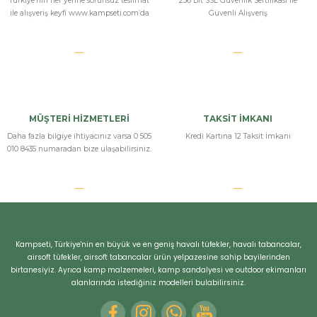
Türkiye’nin her yerine sorunsuz teslimat
256 Bit SSL Güvenlik Sertifikası İle
ile alışveriş keyfi www.kampseti.com’da
Güvenli Alışveriş
MÜŞTERİ HİZMETLERİ
TAKSİT İMKANI
Daha fazla bilgiye ihtiyacınız varsa 0 505
Kredi Kartına 12 Taksit İmkanı
010 8435 numaradan bize ulaşabilirsiniz.
Kampseti, Türkiye'nin en büyük ve en geniş havalı tüfekler, havalı tabancalar,
airsoft tüfekler, airsoft tabancalar ürün yelpazesine sahip bayilerinden
birtanesiyiz. Ayrıca kamp malzemeleri, kamp sandalyesi ve outdoor ekimanları
alanlarında istediğiniz modelleri bulabilirsiniz.