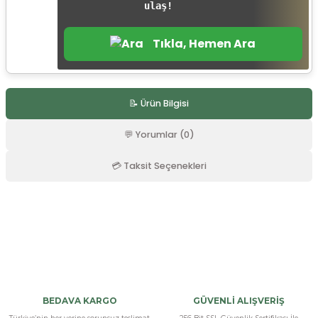
ulaş!
r
Tıkla, Hemen Ara
📝 Ürün Bilgisi
💬 Yorumlar (0)
💳 Taksit Seçenekleri
Bu ürüne ilk yorumu siz yapın!
Yorum Yaz
BEDAVA KARGO
GÜVENLİ ALIŞVERİŞ