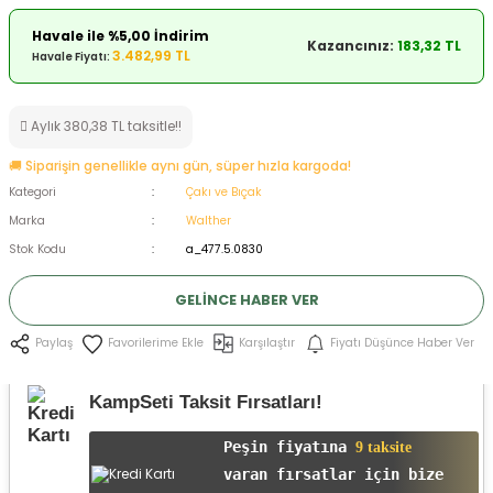
ksesuarları
e, Tabure
Havale ile %5,00 İndirim
Kazancınız:
183,32 TL
3.482,99 TL
Havale Fiyatı:
a Mermisi
Aylık 380,38 TL taksitle!!
ermisi
rları
🚚 Siparişin genellikle aynı gün, süper hızla kargoda!
uk
Kategori
Çakı ve Bıçak
Marka
Walther
Stok Kodu
a_477.5.0830
GELINCE HABER VER
Karşılaştır
Fiyatı Düşünce Haber Ver
Paylaş
a
uk
KampSeti Taksit Fırsatları!
calar
Peşin fiyatına
9 taksite
varan fırsatlar için bize