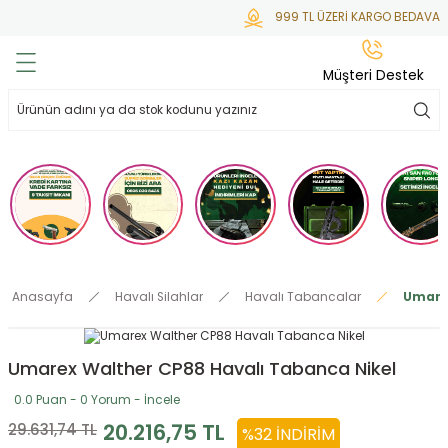
999 TL ÜZERİ KARGO BEDAVA
Geri Dön
Geri Dön
Geri Dön
Geri Dön
Geri Dön
Müşteri Destek
lar
hlar
irsoft
tdoor
ak
 Gas
alar
alar
/ BBs
çaklar
ekler
i
Tüfekler
rı
esuarları
Anasayfa
Havalı Silahlar
Havalı Tabancalar
Umarex
bancalar
ksesuarı
i
ları
letleri
Umarex Walther CP88 Havalı Tabanca Nikel
ekler
lar
a
0.0 Puan - 0 Yorum - İncele
ekler
 Temizlik
abılar
20.216,75 TL
29.631,74 TL
%32 İNDIRIM