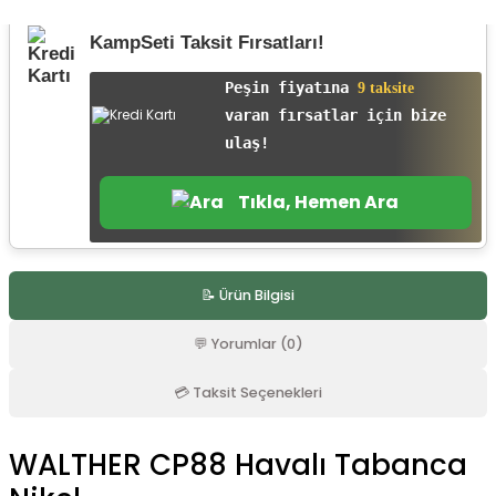
r
KampSeti Taksit Fırsatları!
Peşin fiyatına
9 taksite
varan fırsatlar için bize
ulaş!
Tıkla, Hemen Ara
📝 Ürün Bilgisi
💬 Yorumlar (0)
💳 Taksit Seçenekleri
WALTHER CP88 Havalı Tabanca