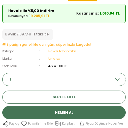
ksesuarları
e, Tabure
Havale ile %5,00 İndirim
Kazancınız:
1.010,84 TL
19.205,91 TL
Havale Fiyatı:
a Mermisi
Aylık 2.097,49 TL taksitle!!
ermisi
rları
🚚 Siparişin genellikle aynı gün, süper hızla kargoda!
uk
Kategori
Havalı Tabancalar
Marka
Umarex
Stok Kodu
477.416.00.03
a
uk
SEPETE EKLE
calar
HEMEN AL
Karşılaştır
Fiyatı Düşünce Haber Ver
Paylaş