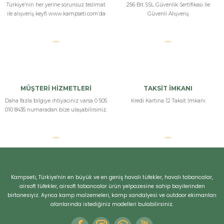
Türkiye’nin her yerine sorunsuz teslimat
256 Bit SSL Güvenlik Sertifikası İle
ile alışveriş keyfi www.kampseti.com’da
Güvenli Alışveriş
MÜŞTERİ HİZMETLERİ
TAKSİT İMKANI
Daha fazla bilgiye ihtiyacınız varsa 0 505
Kredi Kartına 12 Taksit İmkanı
010 8435 numaradan bize ulaşabilirsiniz.
Kampseti, Türkiye'nin en büyük ve en geniş havalı tüfekler, havalı tabancalar,
airsoft tüfekler, airsoft tabancalar ürün yelpazesine sahip bayilerinden
birtanesiyiz. Ayrıca kamp malzemeleri, kamp sandalyesi ve outdoor ekimanları
alanlarında istediğiniz modelleri bulabilirsiniz.