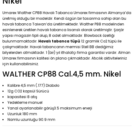
Nikel
Umarex Walther CP88 Havalı Tabanca Umarex firmasının Almanya’da
üretmiş olduğu bir modeldir. Kendi özgün bir tasarıma sahip olan bu
havalı tabanca Taiwan’da üretilmektedir. Walther P88 modelinden
esinlenerek üretilen havalı tabanca lisanslı olarak üretilmiştir. Şarjör
yapısı magazin tipli olup, 8 adet almaktadır. Blowback özelliği
bulunmamaktadır.
Havalı tabanca tüpü
12 gramlık Co2 tüpü ile
çalışmaktadır. Havalı tabancanın mermisi Stell BB dediğimiz
bilyelerden atmaktadır. 1 (bir) yıl ithalatçı firma garantisi vardır. Alman
Umarex firmasının kalitesi ön plana çıkmaktadır. Atıcılık aktiviteleriniz
için kullanabilirsiniz.
WALTHER CP88 Cal.4,5 mm. Nikel
Kalibre 4,5 mm (.177) Diabolo
12g CO2 kapsül Sürücü
kapasitesi 8 atış
Yedekleme manuel
Yanal ayarlanabilir görüş3.5 maksimum enerji
Uzunluk 180 mm
Namlu uzunluğu 90.9 mm