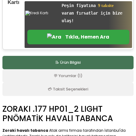
r
Peşin fiyatına
9 taksite
varan fırsatlar için bize
ulaş!
Tıkla, Hemen Ara
📝 Ürün Bilgisi
💬 Yorumlar (1)
💳 Taksit Seçenekleri
ZORAKI .177 HP01_2 LIGHT
PNÖMATİK HAVALI TABANCA
Zoraki havalı tabanca
Atak arms firması tarafından İstanbul'da