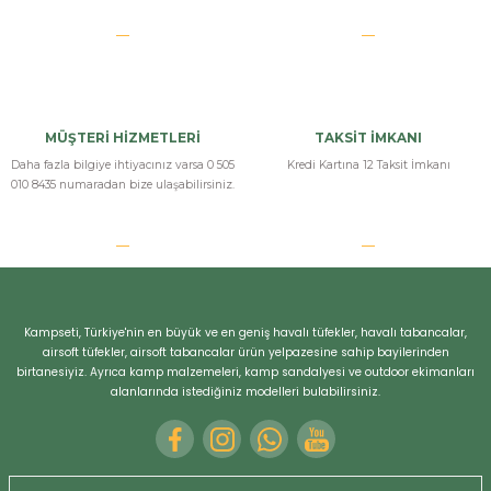
Yorum Yaz
MÜŞTERİ HİZMETLERİ
TAKSİT İMKANI
Daha fazla bilgiye ihtiyacınız varsa 0 505
Kredi Kartına 12 Taksit İmkanı
010 8435 numaradan bize ulaşabilirsiniz.
Kampseti, Türkiye'nin en büyük ve en geniş havalı tüfekler, havalı tabancalar,
airsoft tüfekler, airsoft tabancalar ürün yelpazesine sahip bayilerinden
birtanesiyiz. Ayrıca kamp malzemeleri, kamp sandalyesi ve outdoor ekimanları
Bizi Arayın
alanlarında istediğiniz modelleri bulabilirsiniz.