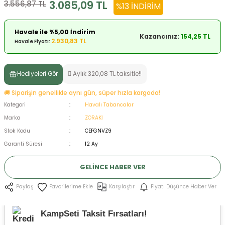
3.085,09 TL
3.556,87 TL
%13 İNDIRIM
ksesuarları
e, Tabure
Havale ile %5,00 İndirim
Kazancınız:
154,25 TL
a Mermisi
2.930,83 TL
Havale Fiyatı:
ermisi
rları
Hediyeleri Gör
Aylık 320,08 TL taksitle!!
uk
🚚 Siparişin genellikle aynı gün, süper hızla kargoda!
Kategori
Havalı Tabancalar
Marka
ZORAKİ
Stok Kodu
CEFGNVZ9
Garanti Süresi
12 Ay
a
uk
GELINCE HABER VER
calar
Karşılaştır
Fiyatı Düşünce Haber Ver
Paylaş
KampSeti Taksit Fırsatları!