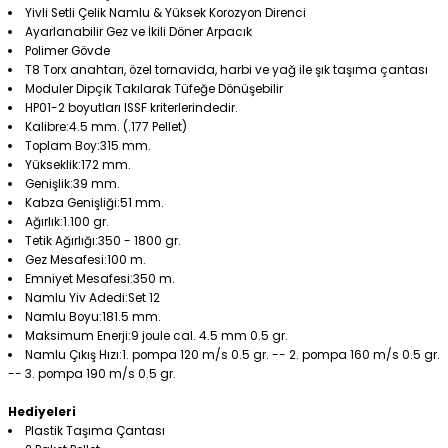
Yivli Setli Çelik Namlu & Yüksek Korozyon Direnci
Ayarlanabilir Gez ve İkili Döner Arpacık
Polimer Gövde
T8 Torx anahtarı, özel tornavida, harbi ve yağ ile şık taşıma çantası
Moduler Dipçik Takılarak Tüfeğe Dönüşebilir
HP01-2 boyutları ISSF kriterlerindedir.
Kalibre:4.5 mm. (.177 Pellet)
Toplam Boy:315 mm.
Yükseklik:172 mm.
Genişlik:39 mm.
Kabza Genişliği:51 mm.
Ağırlık:1.100 gr.
Tetik Ağırlığı:350 - 1800 gr.
Gez Mesafesi:100 m.
Emniyet Mesafesi:350 m.
Namlu Yiv Adedi:Set 12
Namlu Boyu:181.5 mm.
Maksimum Enerji
:9 joule cal. 4.5 mm 0.5 gr.
Namlu Çıkış Hızı:1. pompa 120 m/s 0.5 gr. -- 2. pompa 160 m/s 0.5 gr.
-- 3. pompa 190 m/s 0.5 gr.
Hediyeleri
Plastik Taşıma Çantası