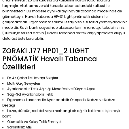
üretilmektedir. Zoraki kurusıkı da kalitesini havalı tabancalara
taşımıştır. Atak arms zoraki kurusıkı tabancalardaki kalitesi ile
bilinmektedir. Bu modelle aynı kaliteyi havalı tabanca modelinde de
görmekteyiz. Havalı tabanca HP-01 Light pnömatik sistem ile
çalışmaktadır. Ergonomik tasarımı ile taşırken sizi fazla yormayacak bir
modeldir. Raylı bantı sayesinde aksesuarlarınızı rahatça takabilirsiniz.
(Dürbün,lazer red dot vb.) Havalı tabanca tek tek atış yapmakta olup, 3
defa üst üste kurulabilir.
ZORAKI .177 HP01_2 LIGHT
PNÖMATİK Havalı Tabanca
Özellikleri
En Az Çaba İle Havayı Sıkıştırır
Multi Güç Seviyeleri
Ayarlanabilir Tetik Ağırlığı, Mesafesi ve Düşme Açısı
Sağ-Sol Ayarlanabilir Tetik
Ergonomik tasarımı ile Ayarlanabilir Ortopedik Kabza ve Kabza
Desteği
Lazer, dürbün, red dot veya herhangi bir ağırlık takılması için raylı
bant
Otomatik ve Kolay Tetik Emniyeti
Sarsıntısız Atış