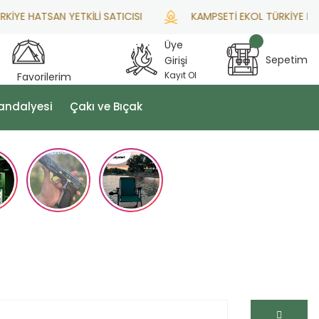
 HATSAN YETKİLİ SATICISI
KAMPSETİ EKOL TÜRKİYE DİSTR
Üye
Sepetim
Girişi
Kayıt Ol
Favorilerim
andalyesi
Çakı ve Bıçak