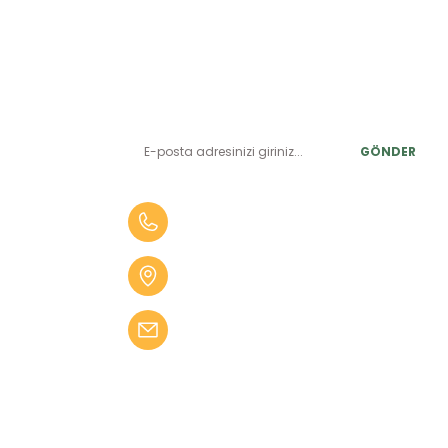
E-BÜLTEN ABONELİK
LER
Yeniliklerden ve benzersiz fırsatlardan önce siz haberdar
olun.
r
GÖNDER
alar
er
0 (505) 010 84 35
alar
Aydın Mah. 4275 Sok. No:2 A
fekler
Karabağlar İZMİR
 Tüfekler
bilgi@kampseti.com
abancalar
fekler