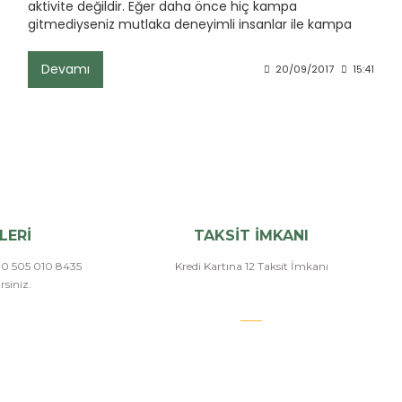
aktivite değildir. Eğer daha önce hiç kampa
gitmediyseniz mutlaka deneyimli insanlar ile kampa
gitmeniz gerekiyor.
Devamı
20/09/2017
15:41
LERİ
TAKSİT İMKANI
a 0 505 010 8435
Kredi Kartına 12 Taksit İmkanı
siniz.