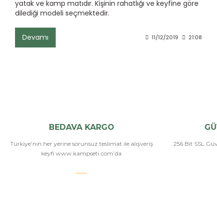
yatak ve kamp matıdır. Kişinin rahatlığı ve keyfine göre
dilediği modeli seçmektedir.
Devamı
11/12/2019
21:08
BEDAVA KARGO
GÜ
Türkiye’nin her yerine sorunsuz teslimat ile alışveriş
256 Bit SSL Güve
keyfi www.kampseti.com’da