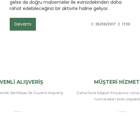
gelse de doğru malzemeler ile evinizdekinden daha
rahat edebileceğiniz bir aktivite haline geliyor.
Devamı
25/09/2017
17:20
VENLİ ALIŞVERİŞ
MÜŞTERİ HİZMET
nlik Sertifikası İle Güvenli Alışveriş
Daha fazla bilgiye ihtiyacınız vars
numaradan bize ulaşabilir