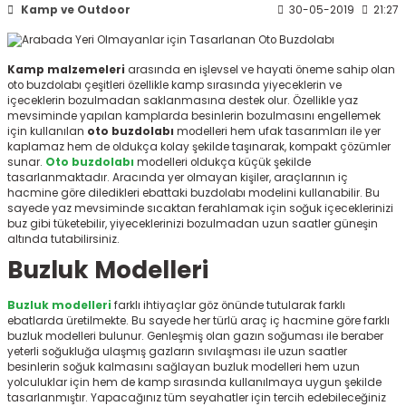
Kamp ve Outdoor
30-05-2019
21:27
ksesuarları
e, Tabure
a Mermisi
Kamp malzemeleri
arasında en işlevsel ve hayati öneme sahip olan
oto buzdolabı
çeşitleri özellikle kamp sırasında yiyeceklerin ve
içeceklerin bozulmadan saklanmasına destek olur. Özellikle yaz
ermisi
rları
mevsiminde yapılan kamplarda besinlerin bozulmasını engellemek
için kullanılan
oto buzdolabı
modelleri hem ufak tasarımları ile yer
kaplamaz hem de oldukça kolay şekilde taşınarak, kompakt çözümler
uk
sunar.
Oto buzdolabı
modelleri oldukça küçük şekilde
tasarlanmaktadır. Aracında yer olmayan kişiler, araçlarının iç
hacmine göre diledikleri ebattaki buzdolabı modelini kullanabilir. Bu
sayede yaz mevsiminde sıcaktan ferahlamak için soğuk içeceklerinizi
buz gibi tüketebilir, yiyeceklerinizi bozulmadan uzun saatler güneşin
altında tutabilirsiniz.
Buzluk Modelleri
a
uk
Buzluk modelleri
farklı ihtiyaçlar göz önünde tutularak farklı
ebatlarda üretilmekte. Bu sayede her türlü araç iç hacmine göre farklı
calar
buzluk modelleri bulunur. Genleşmiş olan gazın soğuması ile beraber
yeterli soğukluğa ulaşmış gazların sıvılaşması ile uzun saatler
besinlerin soğuk kalmasını sağlayan buzluk modelleri
hem uzun
yolculuklar için hem de kamp sırasında kullanılmaya uygun şekilde
tasarlanmıştır. Yapacağınız tüm seyahatler için tercih edebileceğiniz