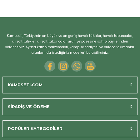
Kampseti, Türkiye'nin en büyük ve en geniş havalı tüfekler, havalı tabancalar,
airsoft tüfekler, airsoft tabancalar ürün yelpazesine sahip bayilerinden
birtanesiyiz. Ayrıca kamp malzemeleri, kamp sandalyesi ve outdoor ekimanları
alanlarında istediğiniz modelleri bulabilirsiniz.
KAMPSETİ.COM
SİPARİŞ VE ÖDEME
POPÜLER KATEGORİLER
Bizi Arayın