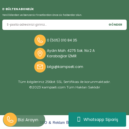
E-BÜLTEN ABONELİK
Yeniliklerden ve benzersiz fırsatlardan önce siz haberdar olun.
GÖNDER
0 (505) 010 84 35
Aydın Mah. 4275 Sok. No:2 A
Karabağlar İZMİR
bilgi@kampseti.com
Tüm bilgileriniz 256bit SSL Sertifikası ile korunmaktadır.
©2023 kampseti.com Tüm Hakları Saklıdır
Whatsapp Sipariş
arat
ify
&
By
SEO
Reklam