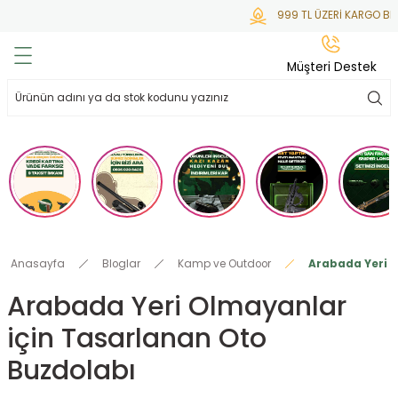
999 TL ÜZERİ KARGO BED
Geri Dön
Geri Dön
Geri Dön
Geri Dön
Geri Dön
Müşteri Destek
lar
hlar
irsoft
tdoor
ak
 Gas
alar
alar
/ BBs
çaklar
ekler
i
Tüfekler
rı
esuarları
Anasayfa
Bloglar
Kamp ve Outdoor
Arabada Yeri 
bancalar
ksesuarı
i
ları
letleri
Arabada Yeri Olmayanlar
için Tasarlanan Oto
ekler
lar
a
Buzdolabı
ekler
 Temizlik
abılar