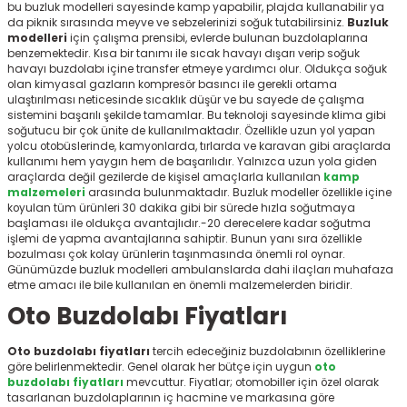
bu buzluk modelleri
sayesinde kamp yapabilir, plajda kullanabilir ya
r
da piknik sırasında meyve ve sebzelerinizi soğuk tutabilirsiniz.
Buzluk
modelleri
için çalışma prensibi, evlerde bulunan buzdolaplarına
benzemektedir. Kısa bir tanımı ile sıcak havayı dışarı verip soğuk
havayı buzdolabı içine transfer etmeye yardımcı olur. Oldukça soğuk
olan kimyasal gazların kompresör basıncı ile gerekli ortama
ulaştırılması neticesinde sıcaklık düşür ve bu sayede de çalışma
sistemini başarılı şekilde tamamlar. Bu teknoloji sayesinde klima gibi
soğutucu bir çok ünite de kullanılmaktadır. Özellikle uzun yol yapan
yolcu otobüslerinde, kamyonlarda, tırlarda ve karavan gibi araçlarda
kullanımı hem yaygın hem de başarılıdır. Yalnızca uzun yola giden
araçlarda değil gezilerde de kişisel amaçlarla kullanılan
kamp
malzemeleri
arasında bulunmaktadır. Buzluk modeller
özellikle içine
koyulan tüm ürünleri 30 dakika gibi bir sürede hızla soğutmaya
başlaması ile oldukça avantajlıdır.-20 derecelere kadar soğutma
işlemi de yapma avantajlarına sahiptir. Bunun yanı sıra özellikle
bozulması çok kolay ürünlerin taşınmasında önemli rol oynar.
Günümüzde buzluk modelleri
ambulanslarda dahi ilaçları muhafaza
etme amacı ile bile kullanılan en önemli malzemelerden biridir.
Oto Buzdolabı Fiyatları
Oto buzdolabı fiyatları
tercih edeceğiniz buzdolabının özelliklerine
göre belirlenmektedir. Genel olarak her bütçe için uygun
oto
buzdolabı fiyatları
mevcuttur. Fiyatlar; otomobiller için özel olarak
tasarlanan buzdolaplarının iç hacmine ve markasına göre