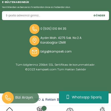
E-BÜLTEN ABONELİK
Yeniliklerden ve benzersiz fırsatlardan önce siz haberdar olun.
GÖNDER
Bizi Arayın
0 (505) 010 84 35
Aydın Mah. 4275 Sok. No:2 A
Karabağlar İZMİR
bilgi@kampseti.com
Tüm bilgileriniz 256bit SSL Sertifikası ile korunmaktadır.
©2023 kampseti.com Tüm Hakları Saklıdır
Whatsapp Sipariş
arat
ify
&
By
SEO
Reklam