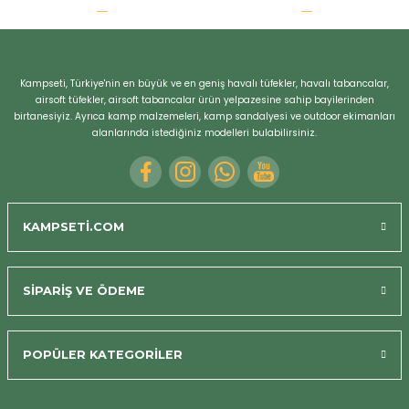
r
Kampseti, Türkiye'nin en büyük ve en geniş havalı tüfekler, havalı tabancalar,
airsoft tüfekler, airsoft tabancalar ürün yelpazesine sahip bayilerinden
birtanesiyiz. Ayrıca kamp malzemeleri, kamp sandalyesi ve outdoor ekimanları
alanlarında istediğiniz modelleri bulabilirsiniz.
KAMPSETİ.COM
SİPARİŞ VE ÖDEME
POPÜLER KATEGORİLER