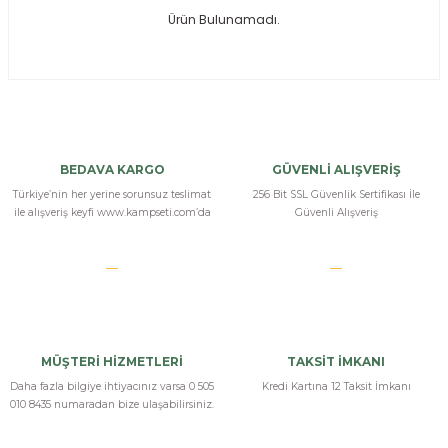
Ürün Bulunamadı.
ksesuarları
e, Tabure
a Mermisi
ermisi
rları
BEDAVA KARGO
GÜVENLİ ALIŞVERİŞ
uk
Türkiye’nin her yerine sorunsuz teslimat
256 Bit SSL Güvenlik Sertifikası İle
ile alışveriş keyfi www.kampseti.com’da
Güvenli Alışveriş
a
uk
MÜŞTERİ HİZMETLERİ
TAKSİT İMKANI
calar
Daha fazla bilgiye ihtiyacınız varsa 0 505
Kredi Kartına 12 Taksit İmkanı
010 8435 numaradan bize ulaşabilirsiniz.