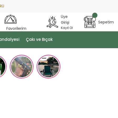
Üye
Sepetim
Girişi
Kayıt Ol
Favorilerim
andalyesi
Çakı ve Bıçak