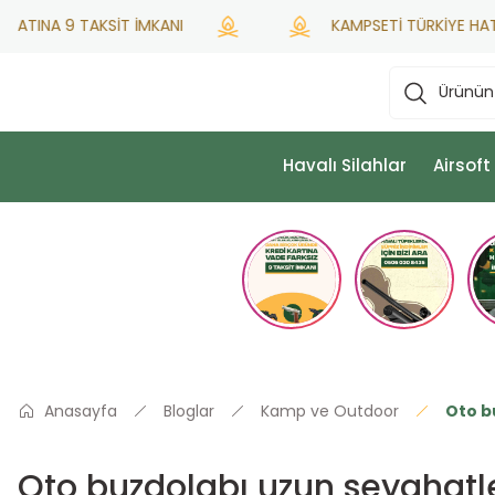
INA 9 TAKSİT İMKANI
KAMPSETİ TÜRKİYE HATSAN Y
Havalı Silahlar
Airsoft
Anasayfa
Bloglar
Kamp ve Outdoor
Oto b
Oto buzdolabı uzun seyahatler