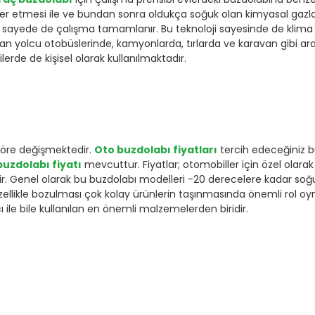
nsfer etmesi ile ve bundan sonra oldukça soğuk olan kimyasal gazl
 bu sayede de çalışma tamamlanır. Bu teknoloji sayesinde de klima
pan yolcu otobüslerinde, kamyonlarda, tırlarda ve karavan gibi ar
erde de kişisel olarak kullanılmaktadır.
 göre değişmektedir.
Oto buzdolabı fiyatları
tercih edeceğiniz bu
buzdolabı fiyatı
mevcuttur. Fiyatlar; otomobiller için özel olara
ir. Genel olarak bu buzdolabı modelleri -20 derecelere kadar s
e özellikle bozulması çok kolay ürünlerin taşınmasında önemli rol
e bile kullanılan en önemli malzemelerden biridir.