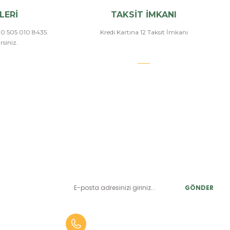
LERİ
TAKSİT İMKANI
a 0 505 010 8435
Kredi Kartına 12 Taksit İmkanı
siniz.
E-BÜLTEN ABONELİK
LER
Yeniliklerden ve benzersiz fırsatlardan önce siz haberdar
olun.
r
GÖNDER
alar
er
0 (505) 010 84 35