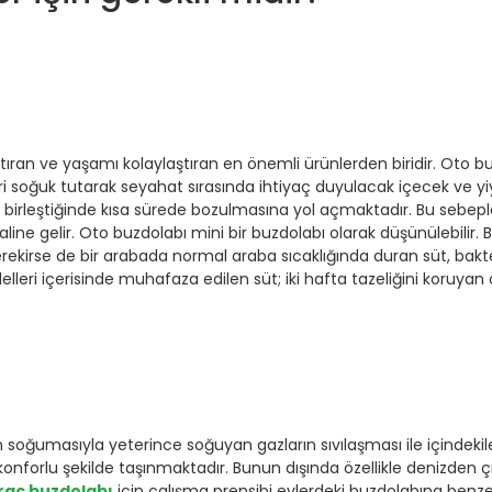
ttıran ve yaşamı kolaylaştıran en önemli ürünlerden biridir. Oto b
ri soğuk tutarak seyahat sırasında ihtiyaç duyulacak içecek ve 
kla birleştiğinde kısa sürede bozulmasına yol açmaktadır. Bu sebe
ine gelir. Oto buzdolabı mini bir buzdolabı olarak düşünülebilir. 
irse de bir arabada normal araba sıcaklığında duran süt, bakter
eri içerisinde muhafaza edilen süt; iki hafta tazeliğini koruyan öz
 soğumasıyla yeterince soğuyan gazların sıvılaşması ile içindekile
konforlu şekilde taşınmaktadır. Bunun dışında özellikle denizden 
raç buzdolabı
için çalışma prensibi evlerdeki buzdolabına benzetil