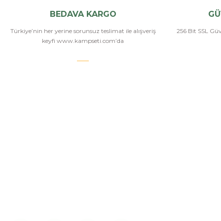
BEDAVA KARGO
GÜ
Türkiye’nin her yerine sorunsuz teslimat ile alışveriş
256 Bit SSL Güve
keyfi www.kampseti.com’da
KAMPSETİ
Bizi Arayın
Kampseti, Türkiye'nin en büyük ve en geniş havalı
tüfekler, havalı tabancalar, airsoft tüfekler, airsoft
İletişim
tabancalar ürün yelpazesine sahip bayilerinden
Hakkımızda
birtanesiyiz. Ayrıca kamp malzemeleri, kamp
sandalyesi ve outdoor ekimanları alanlarında
Üye Girişi
istediğiniz modelleri bulabilirsiniz.
İletişim Form