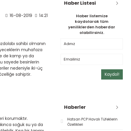
Haber Listesi
16-08-2019
14:21
Haber listemize
kaydolarak tüm
yeniliklerden haberdar
olabilirsiniz.
uzdolabı sahibi olmanın
yiyeceklerin muhafaza
ple de kamp ya da
Bu sayede besinlerin
iler nedeniyle iki-üç
elliğe sahiptir.
Kaydol!
Haberler
ri korumaktır.
Hatsan PCP Havalı Tüfeklerin
çıkınca soğuk su ya da
Özellikleri
ebilir. Kısa bir tanımı