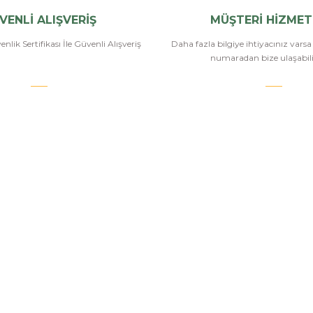
VENLİ ALIŞVERİŞ
MÜŞTERİ HİZMET
nlik Sertifikası İle Güvenli Alışveriş
Daha fazla bilgiye ihtiyacınız vars
numaradan bize ulaşabilir
.COM
SİPARİŞ VE ÖDEME
POPÜLER
KATEGORİ
Banka Bilgileri
Havalı Tüfekle
Hesabım
Havalı Tabanc
Havale Bildirim Formu
Airsoft Tüfekl
u
Sipariş Takip