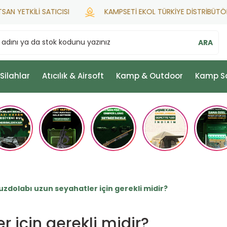
ETKİLİ SATICISI
KAMPSETİ EKOL TÜRKİYE DİSTRİBÜTÖRÜ
ARA
 Silahlar
Atıcılık & Airsoft
Kamp & Outdoor
Kamp S
uzdolabı uzun seyahatler için gerekli midir?
 için gerekli midir?