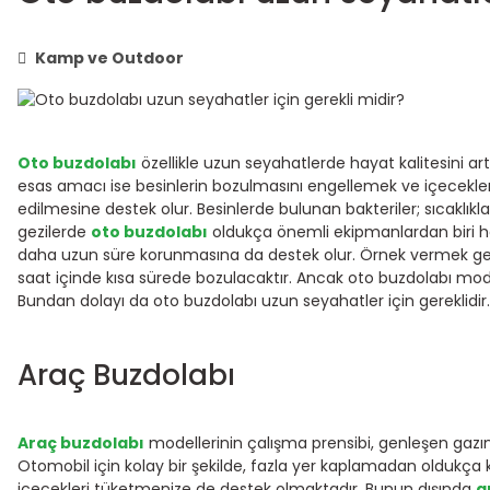
Kamp ve Outdoor
Oto buzdolabı
özellikle uzun seyahatlerde hayat kalitesini ar
esas amacı ise besinlerin bozulmasını engellemek ve içecekle
edilmesine destek olur. Besinlerde bulunan bakteriler; sıcaklı
gezilerde
oto buzdolabı
oldukça önemli ekipmanlardan biri hal
daha uzun süre korunmasına da destek olur. Örnek vermek gerek
saat içinde kısa sürede bozulacaktır. Ancak oto buzdolabı modell
Bundan dolayı da oto buzdolabı uzun seyahatler için gereklidir.
Araç Buzdolabı
Araç buzdolabı
modellerinin çalışma prensibi, genleşen gazın
Otomobil için kolay bir şekilde, fazla yer kaplamadan oldukça 
içecekleri tüketmenize de destek olmaktadır. Bunun dışında
a