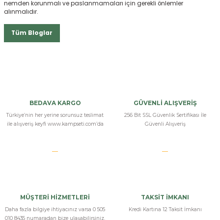
nemden korunmalı ve paslanmamaları için gerekli önlemler
alınmalıdır.
Tüm Bloglar
BEDAVA KARGO
GÜVENLİ ALIŞVERİŞ
Türkiye’nin her yerine sorunsuz teslimat
256 Bit SSL Güvenlik Sertifikası İle
ile alışveriş keyfi www.kampseti.com’da
Güvenli Alışveriş
MÜŞTERİ HİZMETLERİ
TAKSİT İMKANI
Daha fazla bilgiye ihtiyacınız varsa 0 505
Kredi Kartına 12 Taksit İmkanı
010 8435 numaradan bize ulaşabilirsiniz.