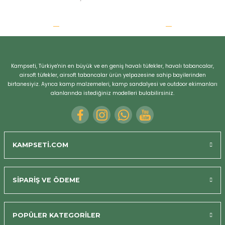
Kampseti, Türkiye'nin en büyük ve en geniş havalı tüfekler, havalı tabancalar,
airsoft tüfekler, airsoft tabancalar ürün yelpazesine sahip bayilerinden
birtanesiyiz. Ayrıca kamp malzemeleri, kamp sandalyesi ve outdoor ekimanları
alanlarında istediğiniz modelleri bulabilirsiniz.
KAMPSETİ.COM
SİPARİŞ VE ÖDEME
POPÜLER KATEGORİLER
Bizi Arayın