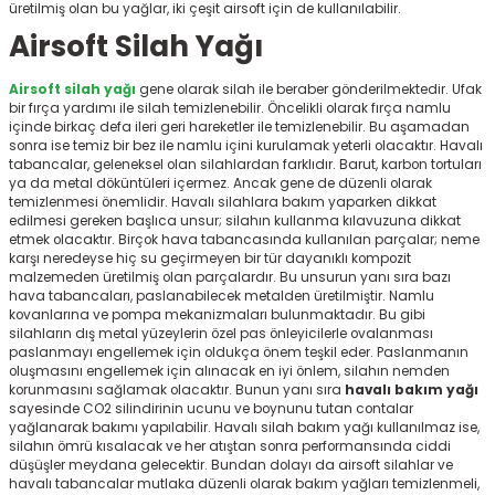
üretilmiş olan bu yağlar, iki çeşit airsoft için de kullanılabilir.
r
Airsoft Silah Yağı
Airsoft silah yağı
gene olarak silah ile beraber gönderilmektedir. Ufak
bir fırça yardımı ile silah temizlenebilir. Öncelikli olarak fırça namlu
içinde birkaç defa ileri geri hareketler ile temizlenebilir. Bu aşamadan
sonra ise temiz bir bez ile namlu içini kurulamak yeterli olacaktır. Havalı
tabancalar, geleneksel olan silahlardan farklıdır. Barut, karbon tortuları
ya da metal döküntüleri içermez. Ancak gene de düzenli olarak
temizlenmesi önemlidir. Havalı silahlara bakım yaparken dikkat
edilmesi gereken başlıca unsur; silahın kullanma kılavuzuna dikkat
etmek olacaktır. Birçok hava tabancasında kullanılan parçalar; neme
karşı neredeyse hiç su geçirmeyen bir tür dayanıklı kompozit
malzemeden üretilmiş olan parçalardır. Bu unsurun yanı sıra bazı
hava tabancaları, paslanabilecek metalden üretilmiştir. Namlu
kovanlarına ve pompa mekanizmaları bulunmaktadır. Bu gibi
silahların dış metal yüzeylerin özel pas önleyicilerle ovalanması
paslanmayı engellemek için oldukça önem teşkil eder. Paslanmanın
oluşmasını engellemek için alınacak en iyi önlem, silahın nemden
korunmasını sağlamak olacaktır. Bunun yanı sıra
havalı bakım yağı
sayesinde CO2 silindirinin ucunu ve boynunu tutan contalar
yağlanarak bakımı yapılabilir. Havalı silah bakım yağı
kullanılmaz ise,
silahın ömrü kısalacak ve her atıştan sonra performansında ciddi
düşüşler meydana gelecektir. Bundan dolayı da airsoft silahlar ve
havalı tabancalar mutlaka düzenli olarak bakım yağları temizlenmeli,