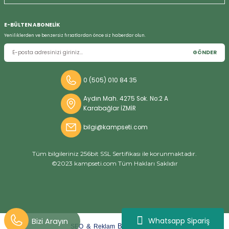
E-BÜLTEN ABONELİK
Yeniliklerden ve benzersiz fırsatlardan önce siz haberdar olun.
GÖNDER
0 (505) 010 84 35
Aydın Mah. 4275 Sok. No:2 A
Karabağlar İZMİR
bilgi@kampseti.com
Tüm bilgileriniz 256bit SSL Sertifikası ile korunmaktadır.
©2023 kampseti.com Tüm Hakları Saklıdır
Whatsapp Sipariş
arat
ify
&
By
SEO
Reklam