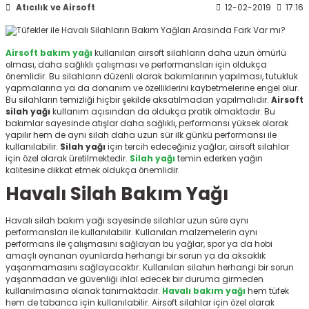
Atıcılık ve Airsoft
12-02-2019
17:16
ksesuarları
e, Tabure
a Mermisi
Airsoft bakım yağı
kullanılan airsoft silahların daha uzun ömürlü
olması, daha sağlıklı çalışması ve performansları için oldukça
önemlidir. Bu silahların düzenli olarak bakımlarının yapılması, tutukluk
ermisi
rları
yapmalarına ya da donanım ve özelliklerini kaybetmelerine engel olur.
Bu silahların temizliği hiçbir şekilde aksatılmadan yapılmalıdır.
Airsoft
silah yağı
kullanım açısından da oldukça pratik olmaktadır. Bu
uk
bakımlar sayesinde atışlar daha sağlıklı, performansı yüksek olarak
yapılır hem de aynı silah daha uzun sür ilk günkü performansı ile
kullanılabilir.
Silah yağı
için tercih edeceğiniz yağlar, airsoft silahlar
için özel olarak üretilmektedir.
Silah yağı
temin ederken yağın
kalitesine dikkat etmek oldukça önemlidir.
Havalı Silah Bakım Yağı
a
uk
Havalı silah bakım yağı
sayesinde silahlar uzun süre aynı
performansları ile kullanılabilir. Kullanılan malzemelerin aynı
performans ile çalışmasını sağlayan bu yağlar, spor ya da hobi
calar
amaçlı oynanan oyunlarda herhangi bir sorun ya da aksaklık
yaşanmamasını sağlayacaktır. Kullanılan silahın herhangi bir sorun
yaşanmadan ve güvenliği ihlal edecek bir duruma girmeden
kullanılmasına olanak tanımaktadır.
Havalı bakım yağı
hem tüfek
hem de tabanca için kullanılabilir. Airsoft silahlar için özel olarak