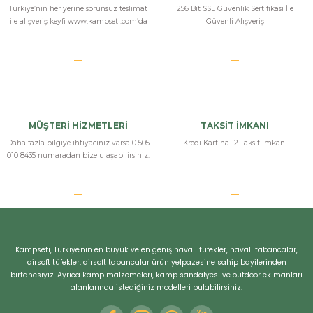
Türkiye’nin her yerine sorunsuz teslimat
256 Bit SSL Güvenlik Sertifikası İle
ile alışveriş keyfi www.kampseti.com’da
Güvenli Alışveriş
MÜŞTERİ HİZMETLERİ
TAKSİT İMKANI
Daha fazla bilgiye ihtiyacınız varsa 0 505
Kredi Kartına 12 Taksit İmkanı
010 8435 numaradan bize ulaşabilirsiniz.
Kampseti, Türkiye'nin en büyük ve en geniş havalı tüfekler, havalı tabancalar,
airsoft tüfekler, airsoft tabancalar ürün yelpazesine sahip bayilerinden
birtanesiyiz. Ayrıca kamp malzemeleri, kamp sandalyesi ve outdoor ekimanları
alanlarında istediğiniz modelleri bulabilirsiniz.