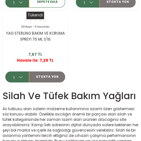
SEPETE EKLE
STOKTA YOK
Tükendi
0.0 Puan - 0 Yorumlar
YAG STERLING BAKIM VE KORUMA
SPREYİ 75 ML 1/16
7,67 TL
Havale ile: 7,29 TL
STOKTA YOK
Silah Ve Tüfek Bakım Yağları
Av tutkusu olan sizlerin malzeme kullanımına azami özen göstermesi
söz konusu olabilir. Özellikle avcılığın önemli bir parçası olan silah ve
tüfek kategorisinde her zaman lazım olan ürünleri alacağınız site
arayabilirsiniz. Kamp Seti adresinin dijital dünyada sizlere beklenen her
şeyi bol marka ve içerik ile sağladığı güvencesini verebiliriz. Silah ile bir
avlanma yöntemini tercih ettiğiniz de cihazın çalışma performansının
kusursuz olması önemlidir. Bunu sağlayan şey ise periyodik yapılan