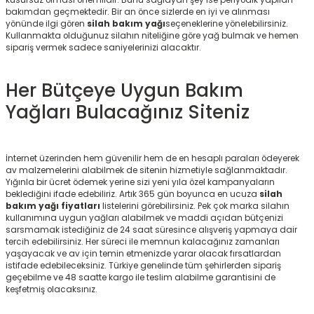
bakımdan geçmektedir. Bir an önce sizlerde en iyi ve alınması
yönünde ilgi gören
silah bakım yağı
seçeneklerine yönelebilirsiniz.
Kullanmakta olduğunuz silahın niteliğine göre yağ bulmak ve hemen
sipariş vermek sadece saniyelerinizi alacaktır.
Her Bütçeye Uygun Bakım
Yağları Bulacağınız Siteniz
İnternet üzerinden hem güvenilir hem de en hesaplı paraları ödeyerek
av malzemelerini alabilmek de sitenin hizmetiyle sağlanmaktadır.
Yığınla bir ücret ödemek yerine sizi yeni yıla özel kampanyaların
beklediğini ifade edebiliriz. Artık 365 gün boyunca en ucuza
silah
bakım yağı fiyatları
listelerini görebilirsiniz. Pek çok marka silahın
kullanımına uygun yağları alabilmek ve maddi açıdan bütçenizi
sarsmamak istediğiniz de 24 saat süresince alışveriş yapmaya dair
tercih edebilirsiniz. Her süreci ile memnun kalacağınız zamanları
yaşayacak ve av için temin etmenizde yarar olacak fırsatlardan
istifade edebileceksiniz. Türkiye genelinde tüm şehirlerden sipariş
geçebilme ve 48 saatte kargo ile teslim alabilme garantisini de
keşfetmiş olacaksınız.