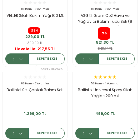
ksesuarları
e, Tabure
0.0 Puan - 0 Yorumlar
0.0 Puan - 0 Yorumlar
VELLER Silah Bakım Yağı 100 ML
ASG 12 Gram Co2 Hava ve
Yağlayıcı Bakım Tüpü Seti (9
a Mermisi
Normal 1 Yağlı)
%24
%5
229,00 TL
ermisi
rları
521,30 TL
300,00 TL
548,74 TL
Havale ile: 217,55 TL
uk
SEPETE EKLE
SEPETE EKLE
0.0 Puan - 0 Yorumlar
5.0 Puan - 4 Yorumlar
Ballistol Set Çantalı Bakım Seti
Ballistol Universal Sprey Silah
Yağları 200 ml
a
uk
1.299,00 TL
499,00 TL
calar
KARGO BEDAVA
SEPETE EKLE
SEPETE EKLE