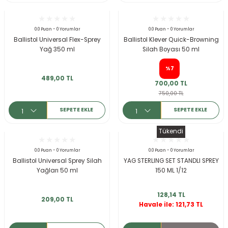
r
0.0 Puan - 0 Yorumlar
0.0 Puan - 0 Yorumlar
Ballistol Universal Flex-Sprey
Ballistol Klever Quick-Browning
Yağ 350 ml
Silah Boyası 50 ml
%7
489,00 TL
700,00 TL
750,00 TL
SEPETE EKLE
SEPETE EKLE
Tükendi
0.0 Puan - 0 Yorumlar
0.0 Puan - 0 Yorumlar
Ballistol Universal Sprey Silah
YAG STERLING SET STANDLI SPREY
Yağları 50 ml
150 ML 1/12
128,14 TL
209,00 TL
Havale ile: 121,73 TL