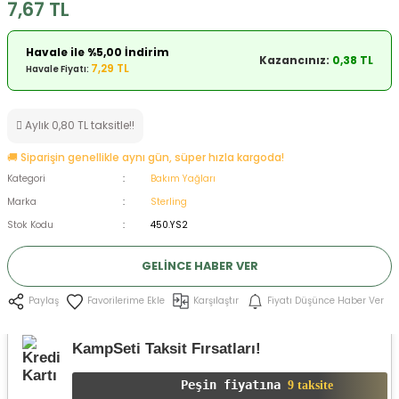
7,67 TL
ksesuarları
e, Tabure
Havale ile %5,00 İndirim
Kazancınız:
0,38 TL
a Mermisi
7,29 TL
Havale Fiyatı:
ermisi
rları
Aylık 0,80 TL taksitle!!
uk
🚚 Siparişin genellikle aynı gün, süper hızla kargoda!
Kategori
Bakım Yağları
Marka
Sterling
Stok Kodu
450.YS2
GELINCE HABER VER
a
uk
Karşılaştır
Fiyatı Düşünce Haber Ver
Paylaş
calar
KampSeti Taksit Fırsatları!
Peşin fiyatına
9 taksite