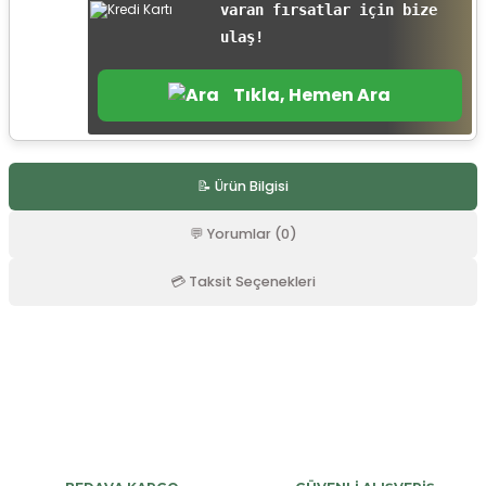
varan fırsatlar için bize
r
ulaş!
Tıkla, Hemen Ara
📝 Ürün Bilgisi
💬 Yorumlar (0)
💳 Taksit Seçenekleri
Bu ürüne ilk yorumu siz yapın!
Yorum Yaz