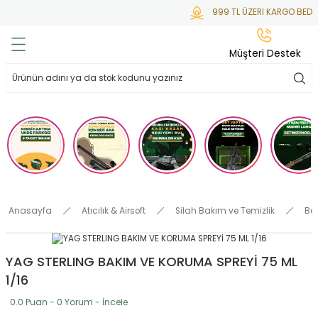
999 TL ÜZERİ KARGO BEDAV
Geri Dön
Geri Dön
Geri Dön
Geri Dön
Geri Dön
Müşteri Destek
lar
hlar
irsoft
tdoor
ak
 Gas
alar
alar
/ BBs
çaklar
ekler
i
Tüfekler
rı
esuarları
Anasayfa
Atıcılık & Airsoft
Silah Bakım ve Temizlik
Ba
bancalar
ksesuarı
i
ları
letleri
YAG STERLING BAKIM VE KORUMA SPREYİ 75 ML
ekler
lar
a
1/16
ekler
 Temizlik
abılar
0.0 Puan - 0 Yorum - İncele