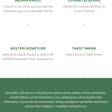
BEDAVA KARGO
GÜVENLİ ALIŞVERİŞ
Türkiye’nin her yerine sorunsuz teslimat
256 Bit SSL Güvenlik Sertifikası İle
ile alışveriş keyfi www.kampseti.com’da
Güvenli Alışveriş
MÜŞTERİ HİZMETLERİ
TAKSİT İMKANI
Daha fazla bilgiye ihtiyacınız varsa 0 505
Kredi Kartına 12 Taksit İmkanı
010 8435 numaradan bize ulaşabilirsiniz.
Kampseti, Türkiye'nin en büyük ve en geniş havalı tüfekler, havalı tabancalar,
airsoft tüfekler, airsoft tabancalar ürün yelpazesine sahip bayilerinden
birtanesiyiz. Ayrıca kamp malzemeleri, kamp sandalyesi ve outdoor ekimanları
alanlarında istediğiniz modelleri bulabilirsiniz.