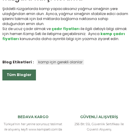
Şiddetli rüzgarlarda kamp yapacaksanız yağmur sineğinin yere
ulaştığından emin olun. Ayrıca, yağmur sineğinin stabilize edici adam
iplerini takmak için bol miktarda bağlama noktasına sahip
olduğundan emin olun.
Siz de ucuz çadır almak ve
çadır fiyatları
ile ilgili detaylı bilgi almak
için hemen Kamp Seti ile iletişime geçebilirsiniz. Ayrıca
kamp çadırı
fiyatları
konusunda daha ayrıntılı bilgi için yazımızı ziyaret edin.
Blog Etiketleri :
kamp için gerekli olanlar
Tüm Bloglar
BEDAVA KARGO
GÜVENLİ ALIŞVERİŞ
Türkiye’nin her yerine sorunsuz teslimat
256 Bit SSL Güvenlik Sertifikası İle
ile alışveriş keyfi www.kampseti.com’da
Güvenli Alışveriş