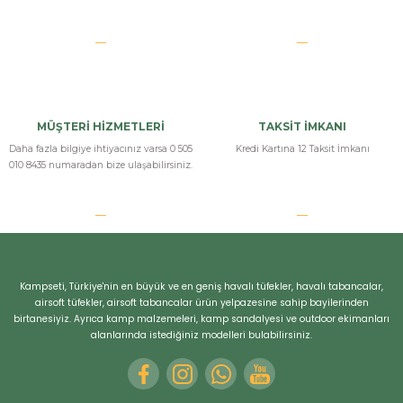
MÜŞTERİ HİZMETLERİ
TAKSİT İMKANI
Daha fazla bilgiye ihtiyacınız varsa 0 505
Kredi Kartına 12 Taksit İmkanı
010 8435 numaradan bize ulaşabilirsiniz.
Kampseti, Türkiye'nin en büyük ve en geniş havalı tüfekler, havalı tabancalar,
airsoft tüfekler, airsoft tabancalar ürün yelpazesine sahip bayilerinden
birtanesiyiz. Ayrıca kamp malzemeleri, kamp sandalyesi ve outdoor ekimanları
alanlarında istediğiniz modelleri bulabilirsiniz.