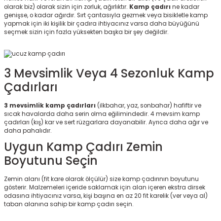
olarak biz) olarak sizin için zorluk, ağırlıktır.
Kamp çadırı
ne kadar
r
genişse, o kadar ağırdır. Sırt çantasıyla gezmek veya bisikletle kamp
yapmak için iki kişilik bir çadıra ihtiyacınız varsa daha büyüğünü
seçmek sizin için fazla yüksekten başka bir şey değildir.
3 Mevsimlik Veya 4 Sezonluk Kamp
Çadırları
3 mevsimlik kamp çadırları
(ilkbahar, yaz, sonbahar) hafiftir ve
sıcak havalarda daha serin olma eğilimindedir. 4 mevsim kamp
çadırları (kış) kar ve sert rüzgarlara dayanabilir. Ayrıca daha ağır ve
daha pahalıdır.
Uygun Kamp Çadırı Zemin
Boyutunu Seçin
Zemin alanı (fit kare olarak ölçülür) size kamp çadırının boyutunu
gösterir. Malzemeleri içeride saklamak için alan içeren ekstra dirsek
odasına ihtiyacınız varsa, kişi başına en az 20 fit karelik (ver veya al)
taban alanına sahip bir kamp çadırı seçin.