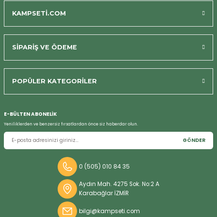
KAMPSETİ.COM
Bizi Arayın
SİPARİŞ VE ÖDEME
POPÜLER KATEGORİLER
E-BÜLTEN ABONELİK
Yeniliklerden ve benzersiz fırsatlardan önce siz haberdar olun.
GÖNDER
0 (505) 010 84 35
Aydın Mah. 4275 Sok. No:2 A
Karabağlar İZMİR
bilgi@kampseti.com