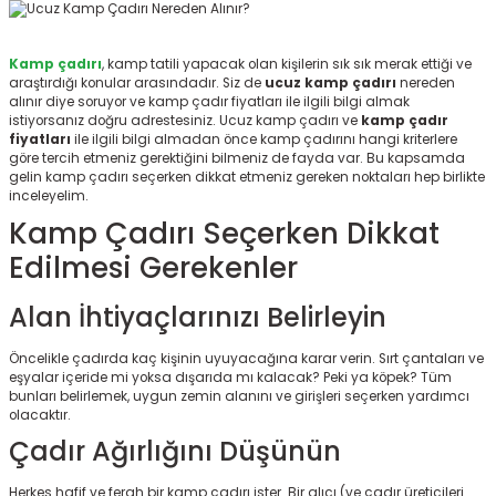
ksesuarları
e, Tabure
Kamp çadırı
, kamp tatili yapacak olan kişilerin sık sık merak ettiği ve
a Mermisi
araştırdığı konular arasındadır. Siz de
ucuz kamp çadırı
nereden
alınır diye soruyor ve kamp çadır fiyatları ile ilgili bilgi almak
istiyorsanız doğru adrestesiniz. Ucuz kamp çadırı ve
kamp çadır
ermisi
rları
fiyatları
ile ilgili bilgi almadan önce kamp çadırını hangi kriterlere
göre tercih etmeniz gerektiğini bilmeniz de fayda var. Bu kapsamda
gelin kamp çadırı seçerken dikkat etmeniz gereken noktaları hep birlikte
uk
inceleyelim.
Kamp Çadırı Seçerken Dikkat
Edilmesi Gerekenler
Alan İhtiyaçlarınızı Belirleyin
a
uk
Öncelikle çadırda kaç kişinin uyuyacağına karar verin. Sırt çantaları ve
eşyalar içeride mi yoksa dışarıda mı kalacak? Peki ya köpek? Tüm
bunları belirlemek, uygun zemin alanını ve girişleri seçerken yardımcı
calar
olacaktır.
Çadır Ağırlığını Düşünün
Herkes hafif ve ferah bir kamp çadırı ister. Bir alıcı (ve çadır üreticileri