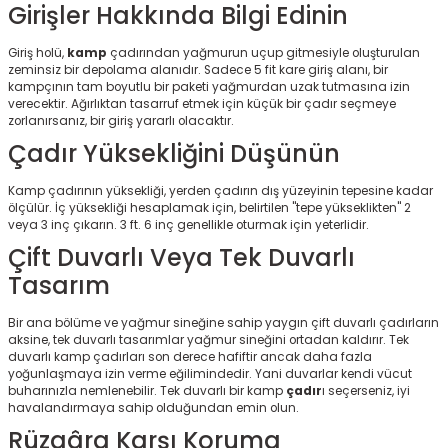
Girişler Hakkında Bilgi Edinin
Giriş holü,
kamp
çadırından yağmurun uçup gitmesiyle oluşturulan
zeminsiz bir depolama alanıdır. Sadece 5 fit kare giriş alanı, bir
kampçının tam boyutlu bir paketi yağmurdan uzak tutmasına izin
verecektir. Ağırlıktan tasarruf etmek için küçük bir çadır seçmeye
zorlanırsanız, bir giriş yararlı olacaktır.
Çadır Yüksekliğini Düşünün
Kamp çadırının yüksekliği, yerden çadırın dış yüzeyinin tepesine kadar
ölçülür. İç yüksekliği hesaplamak için, belirtilen "tepe yükseklikten" 2
veya 3 inç çıkarın. 3 ft. 6 inç genellikle oturmak için yeterlidir.
Çift Duvarlı Veya Tek Duvarlı
Tasarım
Bir ana bölüme ve yağmur sineğine sahip yaygın çift duvarlı çadırların
aksine, tek duvarlı tasarımlar yağmur sineğini ortadan kaldırır. Tek
duvarlı kamp çadırları son derece hafiftir ancak daha fazla
yoğunlaşmaya izin verme eğilimindedir. Yani duvarlar kendi vücut
buharınızla nemlenebilir. Tek duvarlı bir kamp
çadır
ı seçerseniz, iyi
havalandırmaya sahip olduğundan emin olun.
Rüzgâra Karşı Koruma