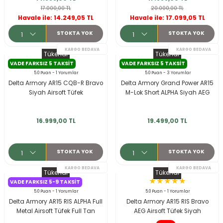
17.000,00 TL
20.000,00 TL
Havale ile: 14.249,05 TL
Havale ile: 17.099,05 TL
STOKTA YOK
STOKTA YOK
Tükendi
Tükendi
VADE FARKSIZ 5 TAKSIT
VADE FARKSIZ 5 TAKSIT
5.0 Puan - 1 Yorumlar
5.0 Puan - 3 Yorumlar
Delta Armory AR15 CQB-R Bravo
Delta Armory Grand Power AR15
Siyah Airsoft Tüfek
M-Lok Short ALPHA Siyah AEG
KARGO BEDAVA
Airsoft Tüfek
16.999,00 TL
19.499,00 TL
STOKTA YOK
STOKTA YOK
Tükendi
Tükendi
VADE FARKSIZ 5-9 TAKSIT
5.0 Puan - 1 Yorumlar
5.0 Puan - 1 Yorumlar
Delta Armory AR15 RIS ALPHA Full
Delta Armory AR15 RIS Bravo
Metal Airsoft Tüfek Full Tan
AEG Airsoft Tüfek Siyah