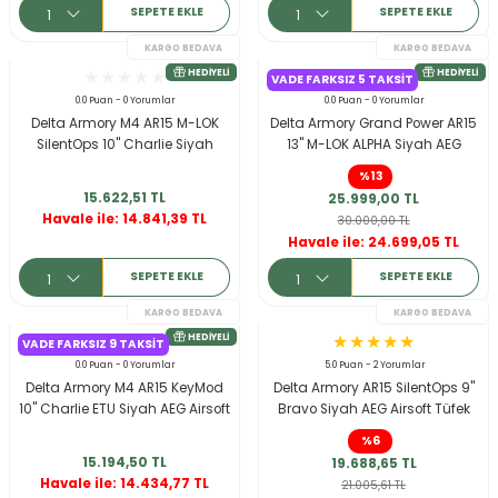
SEPETE EKLE
SEPETE EKLE
VADE FARKSIZ 5 TAKSIT
0.0 Puan - 0 Yorumlar
0.0 Puan - 0 Yorumlar
Delta Armory M4 AR15 M-LOK
Delta Armory Grand Power AR15
SilentOps 10'' Charlie Siyah
13'' M-LOK ALPHA Siyah AEG
Airsoft Tüfek
Airsoft Tüfek
%13
15.622,51 TL
25.999,00 TL
Havale ile: 14.841,39 TL
30.000,00 TL
KARGO BEDAVA
Havale ile: 24.699,05 TL
HEDIYELI
SEPETE EKLE
SEPETE EKLE
VADE FARKSIZ 9 TAKSIT
0.0 Puan - 0 Yorumlar
5.0 Puan - 2 Yorumlar
Delta Armory M4 AR15 KeyMod
Delta Armory AR15 SilentOps 9''
10'' Charlie ETU Siyah AEG Airsoft
Bravo Siyah AEG Airsoft Tüfek
Tüfek
%6
15.194,50 TL
19.688,65 TL
Havale ile: 14.434,77 TL
21.005,61 TL