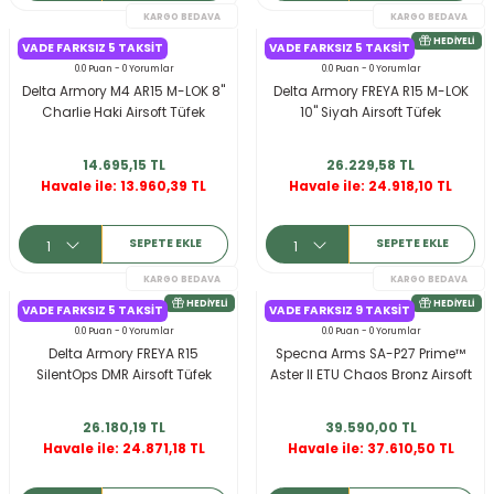
VADE FARKSIZ 5 TAKSIT
VADE FARKSIZ 5 TAKSIT
KARGO BEDAVA
0.0 Puan - 0 Yorumlar
0.0 Puan - 0 Yorumlar
Delta Armory M4 AR15 M-LOK 8''
Delta Armory FREYA R15 M-LOK
HEDIYELI
Charlie Haki Airsoft Tüfek
10'' Siyah Airsoft Tüfek
14.695,15 TL
26.229,58 TL
Havale ile: 13.960,39 TL
Havale ile: 24.918,10 TL
SEPETE EKLE
SEPETE EKLE
VADE FARKSIZ 5 TAKSIT
VADE FARKSIZ 9 TAKSIT
0.0 Puan - 0 Yorumlar
0.0 Puan - 0 Yorumlar
Delta Armory FREYA R15
Specna Arms SA-P27 Prime™
SilentOps DMR Airsoft Tüfek
Aster II ETU Chaos Bronz Airsoft
KARGO BEDAVA
Tüfek
26.180,19 TL
39.590,00 TL
Havale ile: 24.871,18 TL
Havale ile: 37.610,50 TL