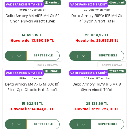
VADE FARKSIZ 5 TAKSIT
VADE FARKSIZ 5 TAKSIT
r
0.0 Puan - 0 Yorumlar
0.0 Puan - 0 Yorumlar
Delta Armory M4 AR15 M-LOK 8''
Delta Armory FREYA R15 M-LOK
Charlie Siyah Airsoft Tüfek
14'' Siyah Airsoft Tüfek
14.695,15 TL
28.034,92 TL
Havale ile: 13.960,39 TL
Havale ile: 26.633,18 TL
SEPETE EKLE
SEPETE EKLE
KARGO BEDAVA
HEDIYELI
VADE FARKSIZ 5 TAKSIT
VADE FARKSIZ 5 TAKSIT
0.0 Puan - 0 Yorumlar
0.0 Puan - 0 Yorumlar
Delta Armory M4 AR15 M-LOK 10''
Delta Armory FREYA R15 MK18
SilentOps Charlie Haki Airsoft
Siyah Airsoft Tüfek
Tüfek
15.622,51 TL
28.133,69 TL
Havale ile: 14.841,39 TL
Havale ile: 26.727,01 TL
SEPETE EKLE
SEPETE EKLE