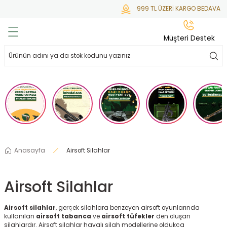
999 TL ÜZERİ KARGO BEDAVA
Geri Dön
Geri Dön
Geri Dön
Geri Dön
Geri Dön
Müşteri Destek
lar
hlar
irsoft
tdoor
ak
 Gas
alar
alar
/ BBs
çaklar
ekler
i
Tüfekler
rı
esuarları
Anasayfa
Airsoft Silahlar
bancalar
ksesuarı
i
ları
letleri
Airsoft Silahlar
ekler
lar
a
Airsoft silahlar
, gerçek silahlara benzeyen airsoft oyunlarında
ekler
 Temizlik
abılar
kullanılan
airsoft tabanca
ve
airsoft tüfekler
den oluşan
silahlardır. Airsoft silahlar havalı silah modellerine oldukça