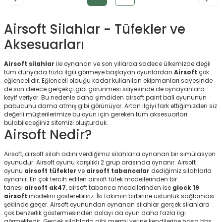
KARGO BEDAVA
Airsoft Silahlar - Tüfekler ve
Aksesuarları
Airsoft silahlar
ile oynanan ve son yıllarda sadece ülkemizde değil
tüm dünyada hızla ilgili görmeye başlayan oyunlardan
Airsoft
çok
eğlencelidir. Eğlenceli olduğu kadar kullanılan ekipmanları sayesinde
de son derece gerçekçi gibi görünmesi sayesinde de oynayanlara
keyif veriyor. Bu nedenle daha şimdiden airsoft paint ball oyununun
pabucunu dama atmış gibi görünüyor. Artan ilgiyi fark ettiğimizden siz
değerli müşterilerimize bu oyun için gereken tüm aksesuarları
bulabileceğiniz sitemizi oluşturduk.
Airsoft Nedir?
Airsoft, airsoft silah adını verdiğimiz silahlarla oynanan bir simülasyon
oyunudur. Airsoft oyunu karşılıklı 2 grup arasında oynanır. Airsoft
KARGO BEDAVA
oyunu
airsoft tüfekler
ve
airsoft tabancalar
dediğimiz silahlarla
oynanır. En çok tercih edilen airsoft tüfek modellerinden bir
tanesi
airsoft ak47
, airsoft tabanca modellerinden ise
glock 19
airsoft
modelini gösterebiliriz. İki takımın birbirine üstünlük sağlaması
şeklinde geçer. Airsoft oyunundan oynanan silahlar gerçek silahlara
çok benzerlik göstermesinden dolayı da oyun daha fazla ilgi
görmektedir. Gerçek silahlarla gibi mermi yerine kendilerine hasa bbs