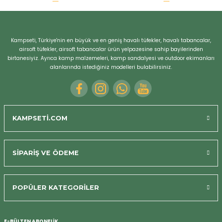
Bizi Arayın
Kampseti, Türkiye'nin en büyük ve en geniş havalı tüfekler, havalı tabancalar,
airsoft tüfekler, airsoft tabancalar ürün yelpazesine sahip bayilerinden
birtanesiyiz. Ayrıca kamp malzemeleri, kamp sandalyesi ve outdoor ekimanları
alanlarında istediğiniz modelleri bulabilirsiniz.
KAMPSETİ.COM
SİPARİŞ VE ÖDEME
POPÜLER KATEGORİLER
E-BÜLTEN ABONELİK