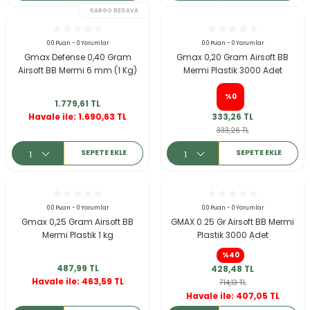
0.0 Puan - 0 Yorumlar
0.0 Puan - 0 Yorumlar
Gmax Defense 0,40 Gram
Gmax 0,20 Gram Airsoft BB
Airsoft BB Mermi 6 mm (1 Kg)
Mermi Plastik 3000 Adet
%0
1.779,61 TL
Havale ile: 1.690,63 TL
333,26 TL
333,26 TL
SEPETE EKLE
SEPETE EKLE
0.0 Puan - 0 Yorumlar
0.0 Puan - 0 Yorumlar
Gmax 0,25 Gram Airsoft BB
GMAX 0.25 Gr Airsoft BB Mermi
Mermi Plastik 1 kg
Plastik 3000 Adet
KARGO BEDAVA
%40
487,99 TL
428,48 TL
Havale ile: 463,59 TL
714,13 TL
Havale ile: 407,05 TL