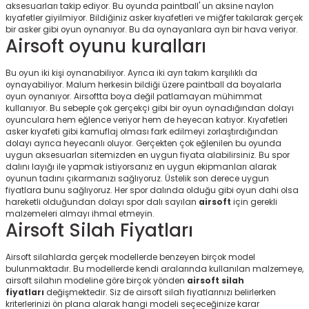
aksesuarları takip ediyor. Bu oyunda paintball' un aksine naylon
kıyafetler giyilmiyor. Bildiğiniz asker kıyafetleri ve miğfer takılarak gerçek
bir asker gibi oyun oynanıyor. Bu da oynayanlara ayrı bir hava veriyor.
Airsoft oyunu kuralları
Bu oyun iki kişi oynanabiliyor. Ayrıca iki ayrı takım karşılıklı da
oynayabiliyor. Malum herkesin bildiği üzere paintball da boyalarla
oyun oynanıyor. Airsoftta boya değil patlamayan mühimmat
kullanıyor. Bu sebeple çok gerçekçi gibi bir oyun oynadığından dolayı
oyunculara hem eğlence veriyor hem de heyecan katıyor. Kıyafetleri
asker kıyafeti gibi kamuflaj olması fark edilmeyi zorlaştırdığından
dolayı ayrıca heyecanlı oluyor. Gerçekten çok eğlenilen bu oyunda
uygun aksesuarları sitemizden en uygun fiyata alabilirsiniz. Bu spor
dalını layığı ile yapmak istiyorsanız en uygun ekipmanları alarak
oyunun tadını çıkarmanızı sağlıyoruz. Üstelik son derece uygun
fiyatlara bunu sağlıyoruz. Her spor dalında olduğu gibi oyun dahi olsa
hareketli olduğundan dolayı spor dalı sayılan
airsoft
için gerekli
malzemeleri almayı ihmal etmeyin.
Airsoft Silah Fiyatları
Airsoft silahlarda gerçek modellerde benzeyen birçok model
bulunmaktadır. Bu modellerde kendi aralarında kullanılan malzemeye,
airsoft silahın modeline göre birçok yönden
airsoft silah
fiyatları
değişmektedir. Siz de airsoft silah fiyatlarınızı belirlerken
kriterlerinizi ön plana alarak hangi modeli seçeceğinize karar