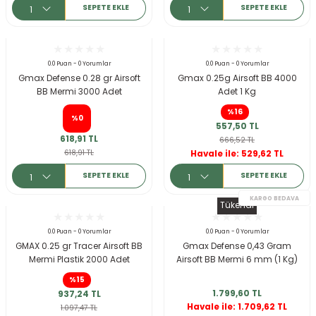
SEPETE EKLE
SEPETE EKLE
0.0 Puan - 0 Yorumlar
0.0 Puan - 0 Yorumlar
Gmax Defense 0.28 gr Airsoft
Gmax 0.25g Airsoft BB 4000
BB Mermi 3000 Adet
Adet 1 Kg
%16
%0
557,50 TL
618,91 TL
666,52 TL
618,91 TL
Havale ile: 529,62 TL
SEPETE EKLE
SEPETE EKLE
Tükendi
0.0 Puan - 0 Yorumlar
0.0 Puan - 0 Yorumlar
GMAX 0.25 gr Tracer Airsoft BB
Gmax Defense 0,43 Gram
Mermi Plastik 2000 Adet
Airsoft BB Mermi 6 mm (1 Kg)
%15
1.799,60 TL
937,24 TL
Havale ile: 1.709,62 TL
1.097,47 TL