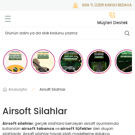
999 TL ÜZERİ KARGO BEDAVA
Geri Dön
Geri Dön
Geri Dön
Geri Dön
Geri Dön
Müşteri Destek
lar
hlar
irsoft
tdoor
ak
 Gas
alar
alar
/ BBs
çaklar
ekler
i
Tüfekler
rı
esuarları
Anasayfa
Airsoft Silahlar
bancalar
ksesuarı
i
ları
letleri
Airsoft Silahlar
ekler
lar
a
Airsoft silahlar
, gerçek silahlara benzeyen airsoft oyunlarında
ekler
 Temizlik
abılar
kullanılan
airsoft tabanca
ve
airsoft tüfekler
den oluşan
silahlardır. Airsoft silahlar havalı silah modellerine oldukça