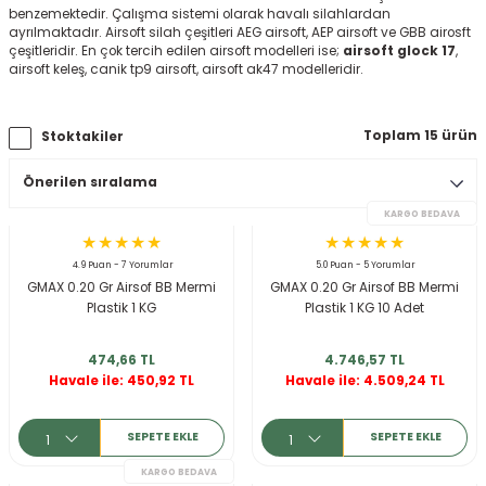
benzemektedir. Çalışma sistemi olarak havalı silahlardan
ksesuarları
e, Tabure
ayrılmaktadır. Airsoft silah çeşitleri AEG airsoft, AEP airsoft ve GBB airosft
çeşitleridir. En çok tercih edilen airsoft modelleri ise;
airsoft glock 17
,
airsoft keleş, canik tp9 airsoft, airsoft ak47 modelleridir.
a Mermisi
ermisi
rları
Toplam 15 ürün
Stoktakiler
uk
4.9 Puan - 7 Yorumlar
5.0 Puan - 5 Yorumlar
GMAX 0.20 Gr Airsof BB Mermi
GMAX 0.20 Gr Airsof BB Mermi
Plastik 1 KG
Plastik 1 KG 10 Adet
a
uk
474,66 TL
4.746,57 TL
Havale ile: 450,92 TL
Havale ile: 4.509,24 TL
calar
SEPETE EKLE
SEPETE EKLE