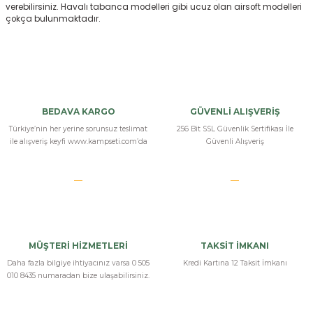
verebilirsiniz. Havalı tabanca modelleri gibi ucuz olan airsoft modelleri
çokça bulunmaktadır.
BEDAVA KARGO
GÜVENLİ ALIŞVERİŞ
Türkiye’nin her yerine sorunsuz teslimat
256 Bit SSL Güvenlik Sertifikası İle
ile alışveriş keyfi www.kampseti.com’da
Güvenli Alışveriş
MÜŞTERİ HİZMETLERİ
TAKSİT İMKANI
Daha fazla bilgiye ihtiyacınız varsa 0 505
Kredi Kartına 12 Taksit İmkanı
010 8435 numaradan bize ulaşabilirsiniz.