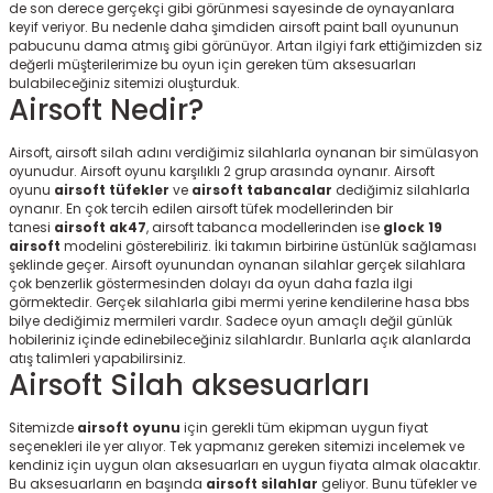
de son derece gerçekçi gibi görünmesi sayesinde de oynayanlara
keyif veriyor. Bu nedenle daha şimdiden airsoft paint ball oyununun
pabucunu dama atmış gibi görünüyor. Artan ilgiyi fark ettiğimizden siz
değerli müşterilerimize bu oyun için gereken tüm aksesuarları
bulabileceğiniz sitemizi oluşturduk.
Airsoft Nedir?
Airsoft, airsoft silah adını verdiğimiz silahlarla oynanan bir simülasyon
oyunudur. Airsoft oyunu karşılıklı 2 grup arasında oynanır. Airsoft
oyunu
airsoft tüfekler
ve
airsoft tabancalar
dediğimiz silahlarla
oynanır. En çok tercih edilen airsoft tüfek modellerinden bir
tanesi
airsoft ak47
, airsoft tabanca modellerinden ise
glock 19
airsoft
modelini gösterebiliriz. İki takımın birbirine üstünlük sağlaması
şeklinde geçer. Airsoft oyunundan oynanan silahlar gerçek silahlara
çok benzerlik göstermesinden dolayı da oyun daha fazla ilgi
görmektedir. Gerçek silahlarla gibi mermi yerine kendilerine hasa bbs
bilye dediğimiz mermileri vardır. Sadece oyun amaçlı değil günlük
hobileriniz içinde edinebileceğiniz silahlardır. Bunlarla açık alanlarda
atış talimleri yapabilirsiniz.
Airsoft Silah aksesuarları
Sitemizde
airsoft oyunu
için gerekli tüm ekipman uygun fiyat
seçenekleri ile yer alıyor. Tek yapmanız gereken sitemizi incelemek ve
kendiniz için uygun olan aksesuarları en uygun fiyata almak olacaktır.
Bu aksesuarların en başında
airsoft silahlar
geliyor. Bunu tüfekler ve