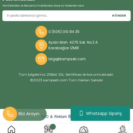
Yeniliklerden ve benzersiz fırsatlardan önce siz haberdar olun.
GÖNDER
0 (505) 010 84 35
Aydın Mah. 4275 Sok. No:2 A
Karabağlar İZMİR
bilgi@kampseti.com
Tüm bilgileriniz 256bit SSL Sertifikası ile korunmaktadır.
©2023 kampseti.com Tüm Hakları Saklıdır
Whatsapp Sipariş
arat
ify
&
By
SEO
Reklam