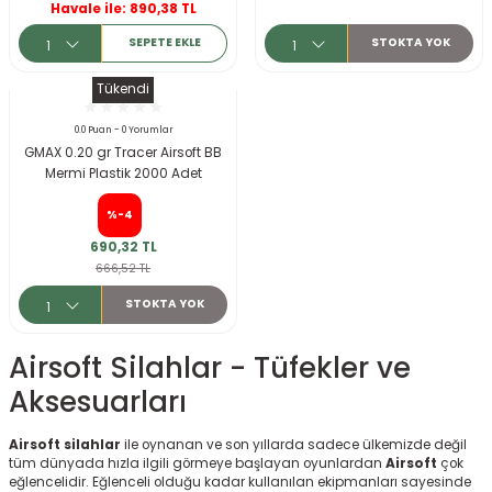
Havale ile: 890,38 TL
SEPETE EKLE
STOKTA YOK
Tükendi
0.0 Puan - 0 Yorumlar
GMAX 0.20 gr Tracer Airsoft BB
Mermi Plastik 2000 Adet
%-4
690,32 TL
666,52 TL
STOKTA YOK
Airsoft Silahlar - Tüfekler ve
Aksesuarları
Airsoft silahlar
ile oynanan ve son yıllarda sadece ülkemizde değil
tüm dünyada hızla ilgili görmeye başlayan oyunlardan
Airsoft
çok
eğlencelidir. Eğlenceli olduğu kadar kullanılan ekipmanları sayesinde