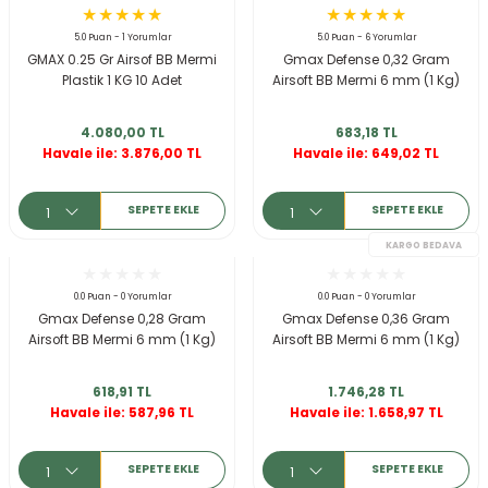
r
5.0 Puan - 1 Yorumlar
5.0 Puan - 6 Yorumlar
GMAX 0.25 Gr Airsof BB Mermi
Gmax Defense 0,32 Gram
Plastik 1 KG 10 Adet
Airsoft BB Mermi 6 mm (1 Kg)
4.080,00 TL
683,18 TL
Havale ile: 3.876,00 TL
Havale ile: 649,02 TL
SEPETE EKLE
SEPETE EKLE
KARGO BEDAVA
0.0 Puan - 0 Yorumlar
0.0 Puan - 0 Yorumlar
Gmax Defense 0,28 Gram
Gmax Defense 0,36 Gram
Airsoft BB Mermi 6 mm (1 Kg)
Airsoft BB Mermi 6 mm (1 Kg)
618,91 TL
1.746,28 TL
Havale ile: 587,96 TL
Havale ile: 1.658,97 TL
SEPETE EKLE
SEPETE EKLE