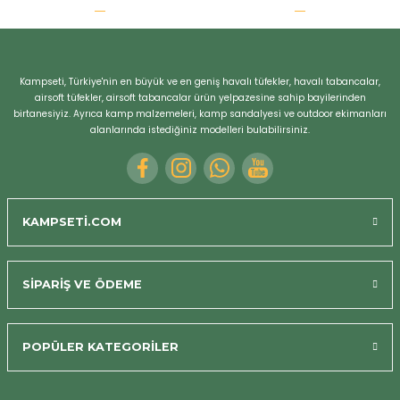
r
Kampseti, Türkiye'nin en büyük ve en geniş havalı tüfekler, havalı tabancalar,
airsoft tüfekler, airsoft tabancalar ürün yelpazesine sahip bayilerinden
birtanesiyiz. Ayrıca kamp malzemeleri, kamp sandalyesi ve outdoor ekimanları
alanlarında istediğiniz modelleri bulabilirsiniz.
KAMPSETİ.COM
SİPARİŞ VE ÖDEME
POPÜLER KATEGORİLER