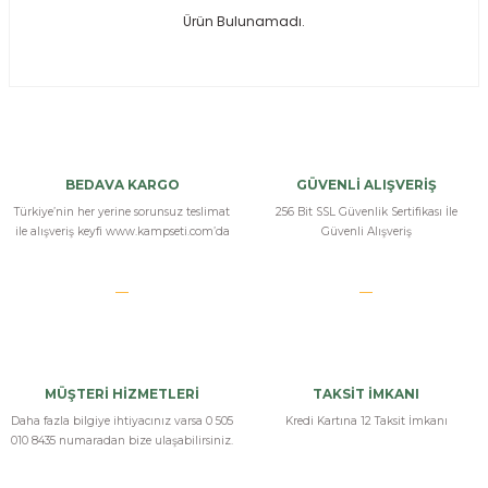
Ürün Bulunamadı.
ksesuarları
e, Tabure
a Mermisi
ermisi
rları
BEDAVA KARGO
GÜVENLİ ALIŞVERİŞ
uk
Türkiye’nin her yerine sorunsuz teslimat
256 Bit SSL Güvenlik Sertifikası İle
ile alışveriş keyfi www.kampseti.com’da
Güvenli Alışveriş
a
uk
MÜŞTERİ HİZMETLERİ
TAKSİT İMKANI
calar
Daha fazla bilgiye ihtiyacınız varsa 0 505
Kredi Kartına 12 Taksit İmkanı
010 8435 numaradan bize ulaşabilirsiniz.