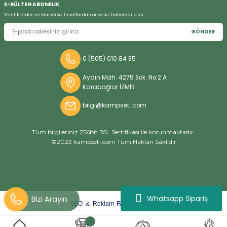
E-BÜLTEN ABONELİK
Yeniliklerden ve benzersiz fırsatlardan önce siz haberdar olun.
GÖNDER
Bizi Arayın
0 (505) 010 84 35
Aydın Mah. 4275 Sok. No:2 A
Karabağlar İZMİR
bilgi@kampseti.com
Tüm bilgileriniz 256bit SSL Sertifikası ile korunmaktadır.
©2023 kampseti.com Tüm Hakları Saklıdır
Whatsapp Sipariş
arat
ify
&
By
SEO
Reklam