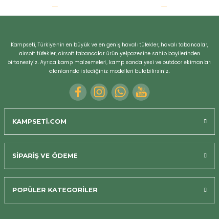
r
Kampseti, Türkiye'nin en büyük ve en geniş havalı tüfekler, havalı tabancalar,
airsoft tüfekler, airsoft tabancalar ürün yelpazesine sahip bayilerinden
birtanesiyiz. Ayrıca kamp malzemeleri, kamp sandalyesi ve outdoor ekimanları
alanlarında istediğiniz modelleri bulabilirsiniz.
KAMPSETİ.COM
SİPARİŞ VE ÖDEME
POPÜLER KATEGORİLER