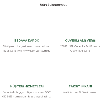
Ürün Bulunamadı.
ksesuarları
e, Tabure
a Mermisi
ermisi
rları
BEDAVA KARGO
GÜVENLİ ALIŞVERİŞ
uk
Türkiye’nin her yerine sorunsuz teslimat
256 Bit SSL Güvenlik Sertifikası İle
ile alışveriş keyfi www.kampseti.com’da
Güvenli Alışveriş
a
uk
MÜŞTERİ HİZMETLERİ
TAKSİT İMKANI
calar
Daha fazla bilgiye ihtiyacınız varsa 0 505
Kredi Kartına 12 Taksit İmkanı
010 8435 numaradan bize ulaşabilirsiniz.