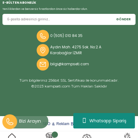
E-BÜLTEN ABONELİK
Yeniliklerden ve benzersiz fırsatlardan önce siz haberdar olun.
GÖNDER
Bizi Arayın
0 (505) 010 84 35
Aydın Mah. 4275 Sok. No:2 A
Karabağlar İZMİR
bilgi@kampseti.com
Tüm bilgileriniz 256bit SSL Sertifikası ile korunmaktadır.
©2023 kampseti.com Tüm Hakları Saklıdır
Whatsapp Sipariş
arat
ify
&
By
SEO
Reklam