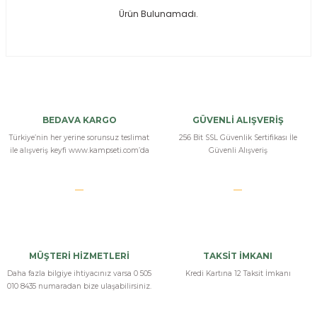
Ürün Bulunamadı.
ksesuarları
e, Tabure
a Mermisi
ermisi
rları
BEDAVA KARGO
GÜVENLİ ALIŞVERİŞ
uk
Türkiye’nin her yerine sorunsuz teslimat
256 Bit SSL Güvenlik Sertifikası İle
ile alışveriş keyfi www.kampseti.com’da
Güvenli Alışveriş
a
uk
MÜŞTERİ HİZMETLERİ
TAKSİT İMKANI
calar
Daha fazla bilgiye ihtiyacınız varsa 0 505
Kredi Kartına 12 Taksit İmkanı
010 8435 numaradan bize ulaşabilirsiniz.