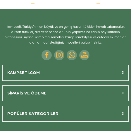
r
Kampseti, Türkiye'nin en büyük ve en geniş havalı tüfekler, havalı tabancalar,
airsoft tüfekler, airsoft tabancalar ürün yelpazesine sahip bayilerinden
birtanesiyiz. Ayrıca kamp malzemeleri, kamp sandalyesi ve outdoor ekimanları
alanlarında istediğiniz modelleri bulabilirsiniz.
KAMPSETİ.COM
SİPARİŞ VE ÖDEME
POPÜLER KATEGORİLER