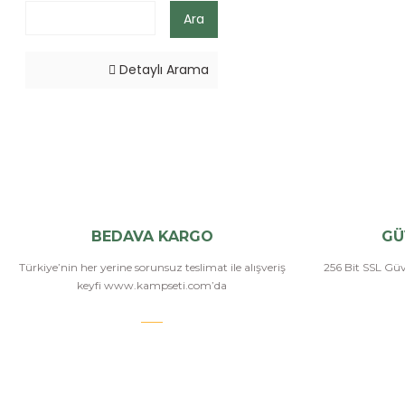
Ara
Detaylı Arama
BEDAVA KARGO
GÜ
Türkiye’nin her yerine sorunsuz teslimat ile alışveriş
256 Bit SSL Güve
keyfi www.kampseti.com’da