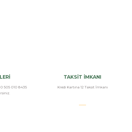
LERİ
TAKSİT İMKANI
a 0 505 010 8435
Kredi Kartına 12 Taksit İmkanı
siniz.