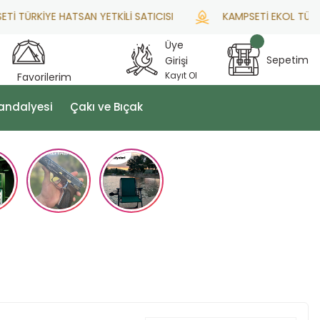
TÜRKİYE HATSAN YETKİLİ SATICISI
KAMPSETİ EKOL TÜRKİYE
Üye
Sepetim
Girişi
Kayıt Ol
Favorilerim
andalyesi
Çakı ve Bıçak