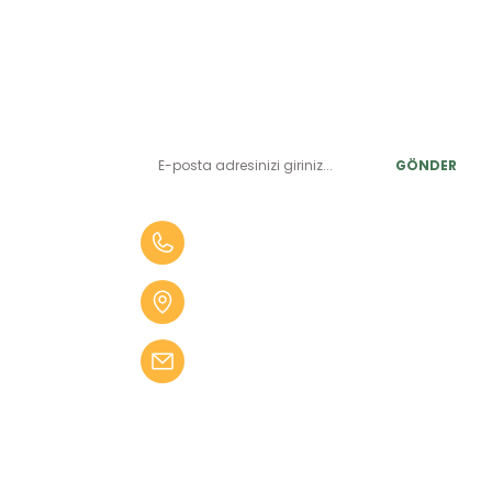
E-BÜLTEN ABONELİK
LER
Yeniliklerden ve benzersiz fırsatlardan önce siz haberdar
olun.
r
GÖNDER
alar
er
0 (505) 010 84 35
alar
Aydın Mah. 4275 Sok. No:2 A
fekler
Karabağlar İZMİR
 Tüfekler
bilgi@kampseti.com
abancalar
fekler