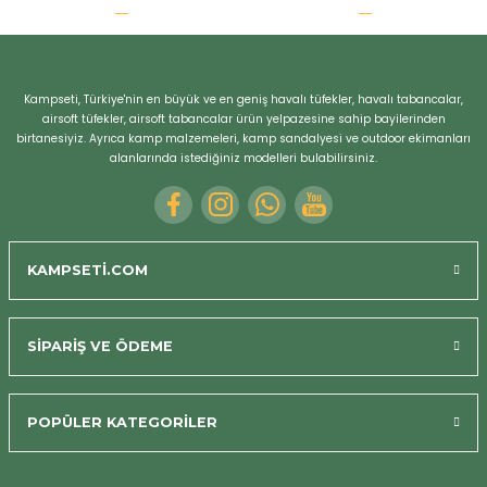
r
Kampseti, Türkiye'nin en büyük ve en geniş havalı tüfekler, havalı tabancalar,
airsoft tüfekler, airsoft tabancalar ürün yelpazesine sahip bayilerinden
birtanesiyiz. Ayrıca kamp malzemeleri, kamp sandalyesi ve outdoor ekimanları
alanlarında istediğiniz modelleri bulabilirsiniz.
KAMPSETİ.COM
SİPARİŞ VE ÖDEME
POPÜLER KATEGORİLER