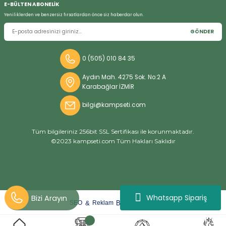
E-BÜLTEN ABONELİK
Yeniliklerden ve benzersiz fırsatlardan önce siz haberdar olun.
GÖNDER
Bizi Arayın
0 (505) 010 84 35
Aydın Mah. 4275 Sok. No:2 A
Karabağlar İZMİR
bilgi@kampseti.com
Tüm bilgileriniz 256bit SSL Sertifikası ile korunmaktadır.
©2023 kampseti.com Tüm Hakları Saklıdır
Whatsapp Sipariş
arat
ify
&
By
SEO
Reklam