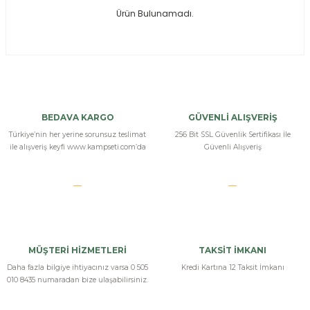
Ürün Bulunamadı.
ksesuarları
e, Tabure
a Mermisi
ermisi
rları
BEDAVA KARGO
GÜVENLİ ALIŞVERİŞ
uk
Türkiye’nin her yerine sorunsuz teslimat
256 Bit SSL Güvenlik Sertifikası İle
ile alışveriş keyfi www.kampseti.com’da
Güvenli Alışveriş
a
uk
MÜŞTERİ HİZMETLERİ
TAKSİT İMKANI
calar
Daha fazla bilgiye ihtiyacınız varsa 0 505
Kredi Kartına 12 Taksit İmkanı
010 8435 numaradan bize ulaşabilirsiniz.