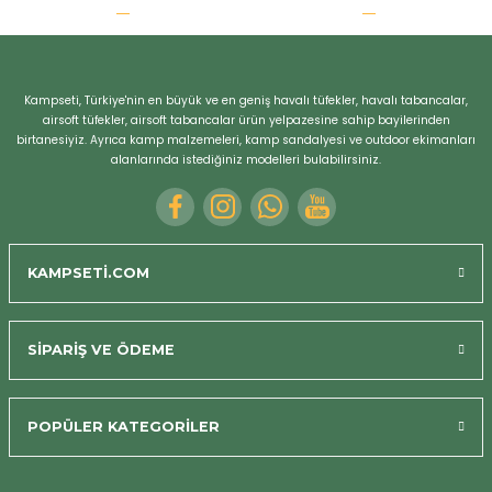
r
Kampseti, Türkiye'nin en büyük ve en geniş havalı tüfekler, havalı tabancalar,
airsoft tüfekler, airsoft tabancalar ürün yelpazesine sahip bayilerinden
birtanesiyiz. Ayrıca kamp malzemeleri, kamp sandalyesi ve outdoor ekimanları
alanlarında istediğiniz modelleri bulabilirsiniz.
KAMPSETİ.COM
SİPARİŞ VE ÖDEME
POPÜLER KATEGORİLER