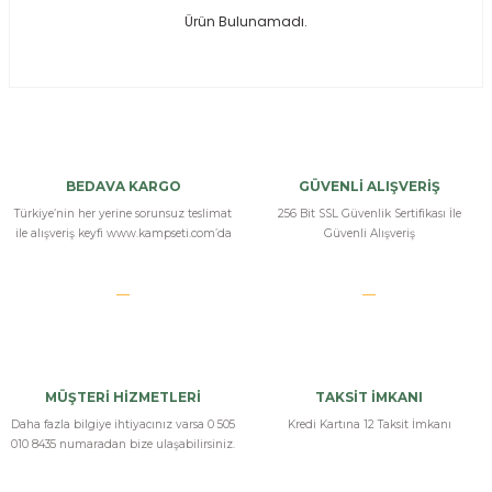
Ürün Bulunamadı.
ksesuarları
e, Tabure
a Mermisi
ermisi
rları
BEDAVA KARGO
GÜVENLİ ALIŞVERİŞ
uk
Türkiye’nin her yerine sorunsuz teslimat
256 Bit SSL Güvenlik Sertifikası İle
ile alışveriş keyfi www.kampseti.com’da
Güvenli Alışveriş
a
uk
MÜŞTERİ HİZMETLERİ
TAKSİT İMKANI
calar
Daha fazla bilgiye ihtiyacınız varsa 0 505
Kredi Kartına 12 Taksit İmkanı
010 8435 numaradan bize ulaşabilirsiniz.