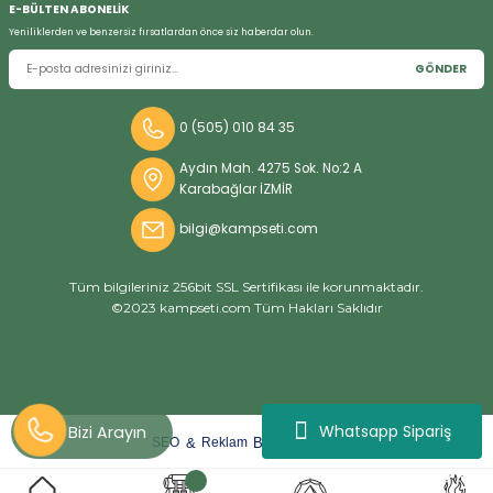
E-BÜLTEN ABONELİK
Yeniliklerden ve benzersiz fırsatlardan önce siz haberdar olun.
GÖNDER
Bizi Arayın
0 (505) 010 84 35
Aydın Mah. 4275 Sok. No:2 A
Karabağlar İZMİR
bilgi@kampseti.com
Tüm bilgileriniz 256bit SSL Sertifikası ile korunmaktadır.
©2023 kampseti.com Tüm Hakları Saklıdır
Whatsapp Sipariş
arat
ify
&
By
SEO
Reklam