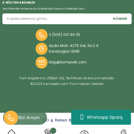
E-BÜLTEN ABONELİK
Yeniliklerden ve benzersiz fırsatlardan önce siz haberdar olun.
GÖNDER
Bizi Arayın
0 (505) 010 84 35
Aydın Mah. 4275 Sok. No:2 A
Karabağlar İZMİR
bilgi@kampseti.com
Tüm bilgileriniz 256bit SSL Sertifikası ile korunmaktadır.
©2023 kampseti.com Tüm Hakları Saklıdır
Whatsapp Sipariş
arat
ify
&
By
SEO
Reklam