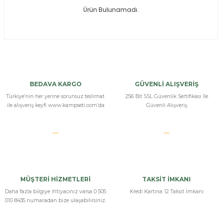
Ürün Bulunamadı.
ksesuarları
e, Tabure
a Mermisi
ermisi
rları
BEDAVA KARGO
GÜVENLİ ALIŞVERİŞ
uk
Türkiye’nin her yerine sorunsuz teslimat
256 Bit SSL Güvenlik Sertifikası İle
ile alışveriş keyfi www.kampseti.com’da
Güvenli Alışveriş
a
uk
MÜŞTERİ HİZMETLERİ
TAKSİT İMKANI
calar
Daha fazla bilgiye ihtiyacınız varsa 0 505
Kredi Kartına 12 Taksit İmkanı
010 8435 numaradan bize ulaşabilirsiniz.