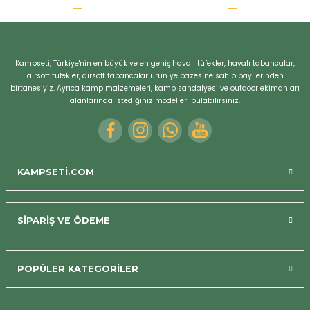
r
Kampseti, Türkiye'nin en büyük ve en geniş havalı tüfekler, havalı tabancalar,
airsoft tüfekler, airsoft tabancalar ürün yelpazesine sahip bayilerinden
birtanesiyiz. Ayrıca kamp malzemeleri, kamp sandalyesi ve outdoor ekimanları
alanlarında istediğiniz modelleri bulabilirsiniz.
KAMPSETİ.COM
SİPARİŞ VE ÖDEME
POPÜLER KATEGORİLER