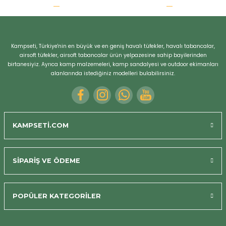
r
Kampseti, Türkiye'nin en büyük ve en geniş havalı tüfekler, havalı tabancalar,
airsoft tüfekler, airsoft tabancalar ürün yelpazesine sahip bayilerinden
birtanesiyiz. Ayrıca kamp malzemeleri, kamp sandalyesi ve outdoor ekimanları
alanlarında istediğiniz modelleri bulabilirsiniz.
KAMPSETİ.COM
SİPARİŞ VE ÖDEME
POPÜLER KATEGORİLER