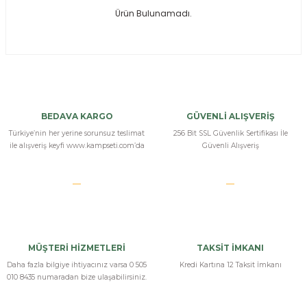
Ürün Bulunamadı.
ksesuarları
e, Tabure
a Mermisi
ermisi
rları
BEDAVA KARGO
GÜVENLİ ALIŞVERİŞ
uk
Türkiye’nin her yerine sorunsuz teslimat
256 Bit SSL Güvenlik Sertifikası İle
ile alışveriş keyfi www.kampseti.com’da
Güvenli Alışveriş
a
uk
MÜŞTERİ HİZMETLERİ
TAKSİT İMKANI
calar
Daha fazla bilgiye ihtiyacınız varsa 0 505
Kredi Kartına 12 Taksit İmkanı
010 8435 numaradan bize ulaşabilirsiniz.