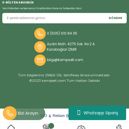
E-BÜLTEN ABONELİK
Yeniliklerden ve benzersiz fırsatlardan önce siz haberdar olun.
GÖNDER
Bizi Arayın
0 (505) 010 84 35
Aydın Mah. 4275 Sok. No:2 A
Karabağlar İZMİR
bilgi@kampseti.com
Tüm bilgileriniz 256bit SSL Sertifikası ile korunmaktadır.
©2023 kampseti.com Tüm Hakları Saklıdır
Whatsapp Sipariş
arat
ify
&
By
SEO
Reklam