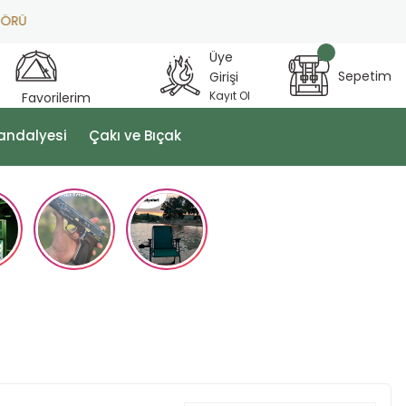
Ü
Üye
Sepetim
Girişi
Kayıt Ol
Favorilerim
andalyesi
Çakı ve Bıçak