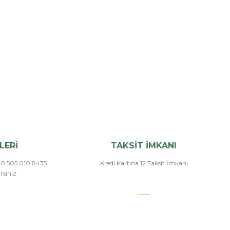
LERİ
TAKSİT İMKANI
a 0 505 010 8435
Kredi Kartına 12 Taksit İmkanı
siniz.