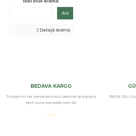
Hızlı Ürün Arama
Ara
Detaylı Arama
BEDAVA KARGO
GÜ
Türkiye’nin her yerine sorunsuz teslimat ile alışveriş
256 Bit SSL Güve
keyfi www.kampseti.com’da