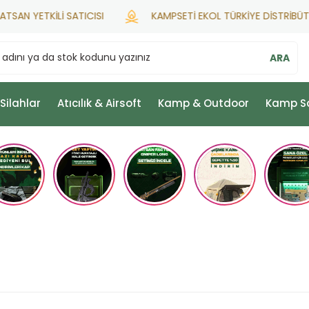
N YETKİLİ SATICISI
KAMPSETİ EKOL TÜRKİYE DİSTRİBÜTÖR
ARA
 Silahlar
Atıcılık & Airsoft
Kamp & Outdoor
Kamp S