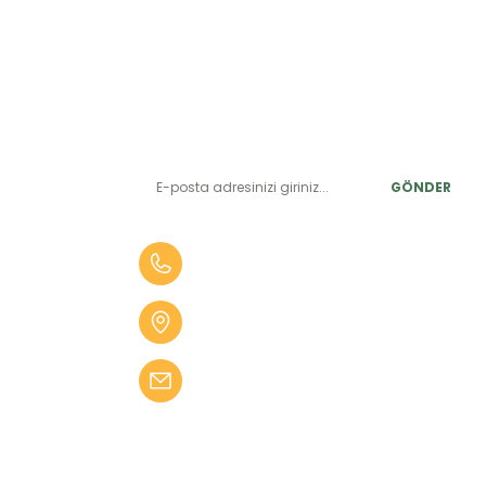
E-BÜLTEN ABONELİK
LER
Yeniliklerden ve benzersiz fırsatlardan önce siz haberdar
olun.
r
GÖNDER
alar
er
0 (505) 010 84 35
alar
Aydın Mah. 4275 Sok. No:2 A
fekler
Karabağlar İZMİR
 Tüfekler
bilgi@kampseti.com
abancalar
fekler