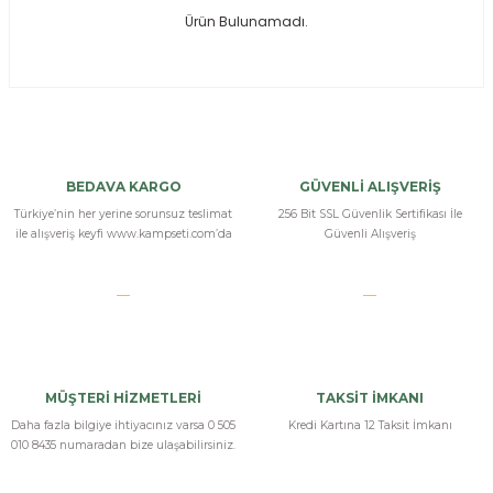
Ürün Bulunamadı.
ksesuarları
e, Tabure
a Mermisi
ermisi
rları
BEDAVA KARGO
GÜVENLİ ALIŞVERİŞ
uk
Türkiye’nin her yerine sorunsuz teslimat
256 Bit SSL Güvenlik Sertifikası İle
ile alışveriş keyfi www.kampseti.com’da
Güvenli Alışveriş
a
uk
MÜŞTERİ HİZMETLERİ
TAKSİT İMKANI
calar
Daha fazla bilgiye ihtiyacınız varsa 0 505
Kredi Kartına 12 Taksit İmkanı
010 8435 numaradan bize ulaşabilirsiniz.