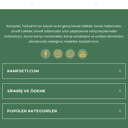
r
Kampseti, Türkiye'nin en büyük ve en geniş havalı tüfekler, havalı tabancalar,
airsoft tüfekler, airsoft tabancalar ürün yelpazesine sahip bayilerinden
birtanesiyiz. Ayrıca kamp malzemeleri, kamp sandalyesi ve outdoor ekimanları
alanlarında istediğiniz modelleri bulabilirsiniz.
KAMPSETİ.COM
SİPARİŞ VE ÖDEME
POPÜLER KATEGORİLER