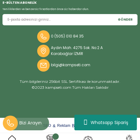
E-BÜLTEN ABONELİK
Yeniliklerden ve benzersiz fırsatlardan önce siz haberdar olun.
GÖNDER
Bizi Arayın
0 (505) 010 84 35
Aydın Mah. 4275 Sok. No:2 A
Karabağlar İZMİR
bilgi@kampseti.com
Tüm bilgileriniz 256bit SSL Sertifikası ile korunmaktadır.
©2023 kampseti.com Tüm Hakları Saklıdır
Whatsapp Sipariş
arat
ify
&
By
SEO
Reklam