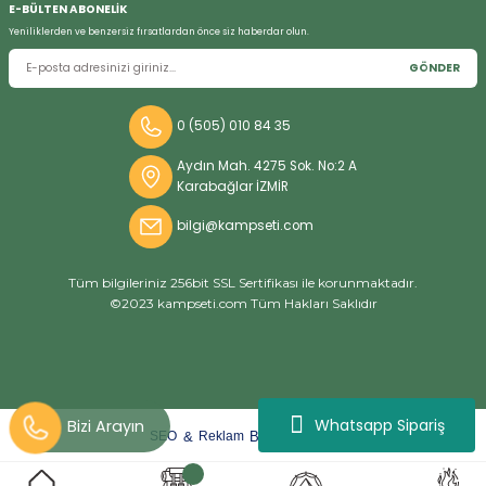
E-BÜLTEN ABONELİK
Yeniliklerden ve benzersiz fırsatlardan önce siz haberdar olun.
GÖNDER
Bizi Arayın
0 (505) 010 84 35
Aydın Mah. 4275 Sok. No:2 A
Karabağlar İZMİR
bilgi@kampseti.com
Tüm bilgileriniz 256bit SSL Sertifikası ile korunmaktadır.
©2023 kampseti.com Tüm Hakları Saklıdır
Whatsapp Sipariş
arat
ify
&
By
SEO
Reklam