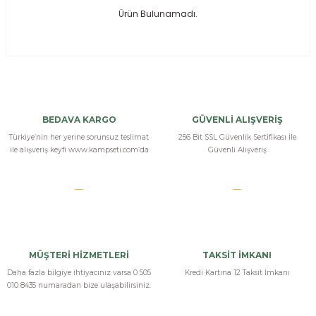
Ürün Bulunamadı.
ksesuarları
e, Tabure
a Mermisi
ermisi
rları
BEDAVA KARGO
GÜVENLİ ALIŞVERİŞ
uk
Türkiye’nin her yerine sorunsuz teslimat
256 Bit SSL Güvenlik Sertifikası İle
ile alışveriş keyfi www.kampseti.com’da
Güvenli Alışveriş
a
uk
MÜŞTERİ HİZMETLERİ
TAKSİT İMKANI
calar
Daha fazla bilgiye ihtiyacınız varsa 0 505
Kredi Kartına 12 Taksit İmkanı
010 8435 numaradan bize ulaşabilirsiniz.