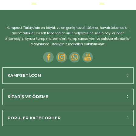
r
Kampseti, Türkiye'nin en büyük ve en geniş havalı tüfekler, havalı tabancalar,
airsoft tüfekler, airsoft tabancalar ürün yelpazesine sahip bayilerinden
birtanesiyiz. Ayrıca kamp malzemeleri, kamp sandalyesi ve outdoor ekimanları
alanlarında istediğiniz modelleri bulabilirsiniz.
KAMPSETİ.COM
SİPARİŞ VE ÖDEME
POPÜLER KATEGORİLER