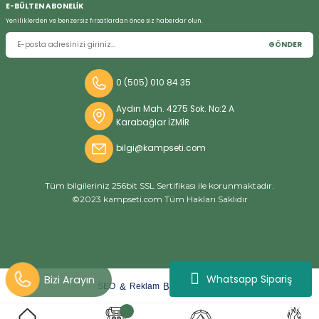
E-BÜLTEN ABONELİK
Yeniliklerden ve benzersiz fırsatlardan önce siz haberdar olun.
GÖNDER
Bizi Arayın
0 (505) 010 84 35
Aydın Mah. 4275 Sok. No:2 A
Karabağlar İZMİR
bilgi@kampseti.com
Tüm bilgileriniz 256bit SSL Sertifikası ile korunmaktadır.
©2023 kampseti.com Tüm Hakları Saklıdır
Whatsapp Sipariş
arat
ify
&
By
SEO
Reklam