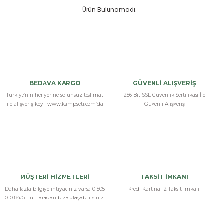
Ürün Bulunamadı.
ksesuarları
e, Tabure
a Mermisi
ermisi
rları
BEDAVA KARGO
GÜVENLİ ALIŞVERİŞ
uk
Türkiye’nin her yerine sorunsuz teslimat
256 Bit SSL Güvenlik Sertifikası İle
ile alışveriş keyfi www.kampseti.com’da
Güvenli Alışveriş
a
uk
MÜŞTERİ HİZMETLERİ
TAKSİT İMKANI
calar
Daha fazla bilgiye ihtiyacınız varsa 0 505
Kredi Kartına 12 Taksit İmkanı
010 8435 numaradan bize ulaşabilirsiniz.