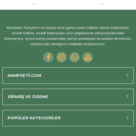
r
Kampseti, Türkiye'nin en büyük ve en geniş havalı tüfekler, havalı tabancalar,
airsoft tüfekler, airsoft tabancalar ürün yelpazesine sahip bayilerinden
birtanesiyiz. Ayrıca kamp malzemeleri, kamp sandalyesi ve outdoor ekimanları
alanlarında istediğiniz modelleri bulabilirsiniz.
KAMPSETİ.COM
SİPARİŞ VE ÖDEME
POPÜLER KATEGORİLER