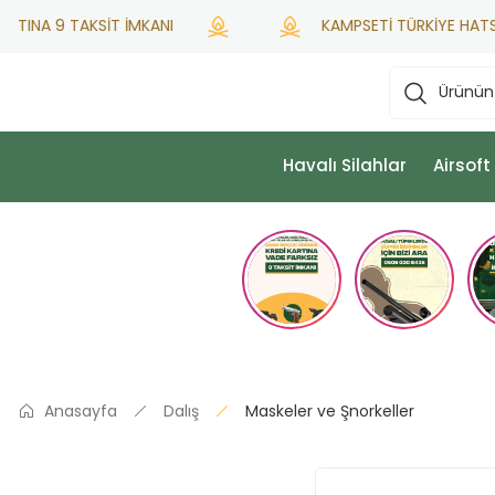
INA 9 TAKSİT İMKANI
KAMPSETİ TÜRKİYE HATSAN Y
Havalı Silahlar
Airsoft
Anasayfa
Dalış
Maskeler ve Şnorkeller