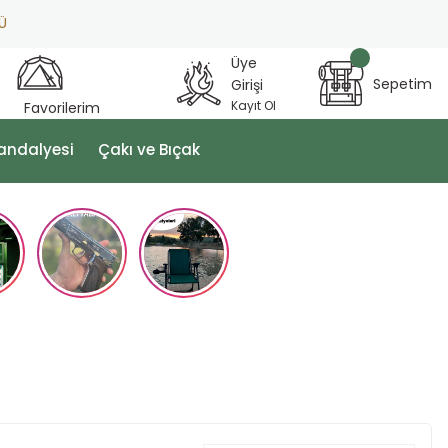
Üye
Sepetim
Girişi
Kayıt Ol
Favorilerim
andalyesi
Çakı ve Bıçak