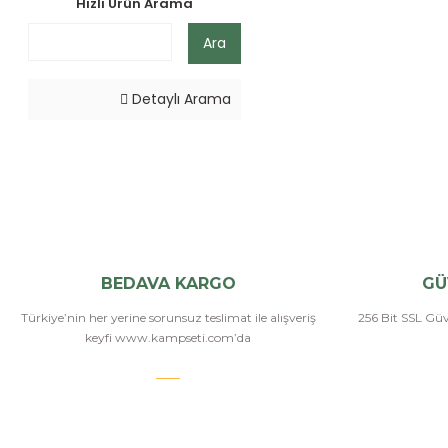
Hızlı Ürün Arama
Ara
Detaylı Arama
BEDAVA KARGO
GÜ
Türkiye’nin her yerine sorunsuz teslimat ile alışveriş
256 Bit SSL Güve
keyfi www.kampseti.com’da