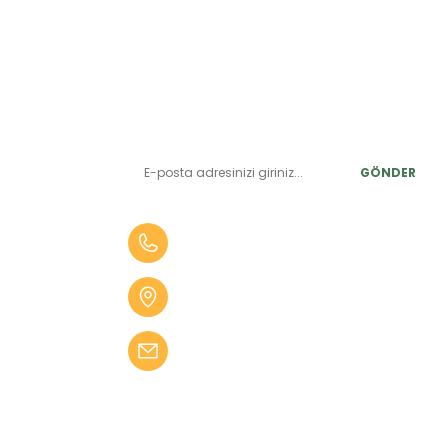
E-BÜLTEN ABONELİK
LER
Yeniliklerden ve benzersiz fırsatlardan önce siz haberdar
olun.
r
GÖNDER
alar
er
0 (505) 010 84 35
alar
Aydın Mah. 4275 Sok. No:2 A
fekler
Karabağlar İZMİR
 Tüfekler
bilgi@kampseti.com
abancalar
fekler