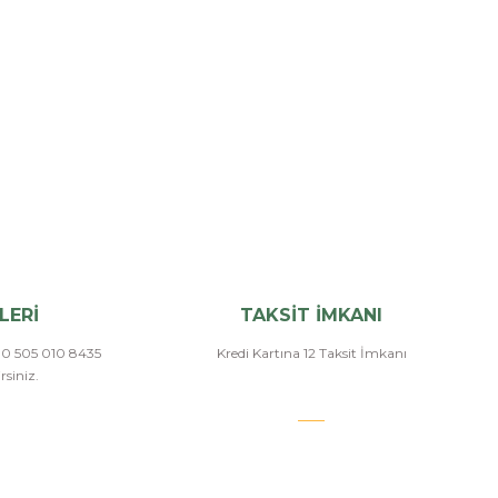
LERİ
TAKSİT İMKANI
a 0 505 010 8435
Kredi Kartına 12 Taksit İmkanı
siniz.